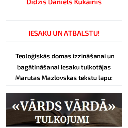
Didzis Daniels Kukainis
IESAKU UN ATBALSTU!
Teoloģiskās domas izzināšanai un
bagātināšanai iesaku tulkotājas
Marutas Mazlovskas tekstu lapu: