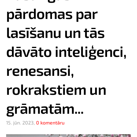
pārdomas par
lasīšanu un tās
dāvāto inteliģenci,
renesansi,
rokrakstiem un
grāmatām...
15. jūn. 2023,
0 komentāru