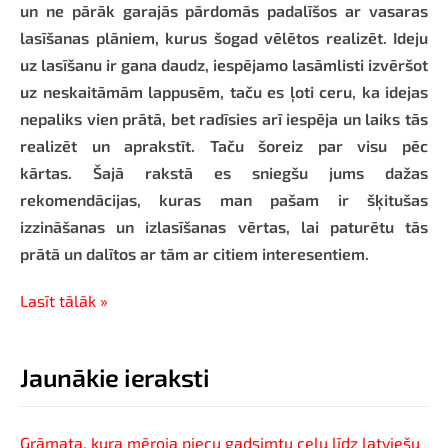
un ne pārāk garajās pārdomās padalīšos ar vasaras
lasīšanas plāniem, kurus šogad vēlētos realizēt. Ideju
uz lasīšanu ir gana daudz, iespējamo lasāmlisti izvēršot
uz neskaitāmām lappusēm, taču es ļoti ceru, ka idejas
nepaliks vien prātā, bet radīsies arī iespēja un laiks tās
realizēt un aprakstīt. Taču šoreiz par visu pēc
kārtas. Šajā rakstā es sniegšu jums dažas
rekomendācijas, kuras man pašam ir šķitušas
izzināšanas un izlasīšanas vērtas, lai paturētu tās
prātā un dalītos ar tām ar citiem interesentiem.
Lasīt tālāk »
Jaunākie ieraksti
Grāmata, kura mēroja piecu gadsimtu ceļu līdz latviešu