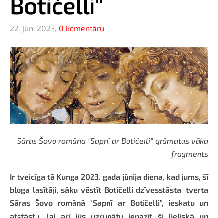
Botičelli"
22. jūn. 2023,
0 komentāru
Sāras Šovo romāna "Sapnī ar Botičelli" grāmatas vāka
fragments
Ir tveicīga tā Kunga 2023. gada jūnija diena, kad jums, šī
bloga lasītāji, sāku vēstīt Botičelli dzīvesstāsta, tverta
Sāras Šovo romānā "Sapnī ar Botičelli", ieskatu un
atstāstu, lai arī jūs uzrunātu iepazīt šī lieliskā un