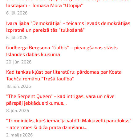
lasītājam - Tomasa Mora "Utopija"
6. jūl. 2026
Ivara Ijaba "Demokrātija" - teicams ievads demokrātijas
izpratnē un pareizā tās "tulkošanā"
6. jūl. 2026
Gudberga Bergsona "Gulbis" – pieaugšanas stāsts
Islandes dabas klusumā
20. jūn. 2026
Kad tenkas kļūst par literatūru: pārdomas par Kosta
Tachča romānu "Trešā laulība"
18. jūn. 2026
"The Serpent Queen" - kad intrigas, vara un nāve
pārspēj jebkādus tikumus...
8. jūn. 2026
"Trimdinieks, kurš iemācīja valdīt: Makjavelli paradokss”
- atceroties šī dižā prāta dzimšanu...
2. maijs 2026