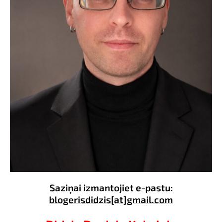
Saziņai izmantojiet e-pastu:
blogerisdidzis[at]gmail.com