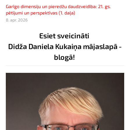
Garīgo dimensiju un pieredžu daudzveidība: 21. gs.
pētījumi un perspektīvas (1. daļa)
8. apr. 2026
Esiet sveicināti
Didža Daniela Kukaiņa mājaslapā -
blogā!