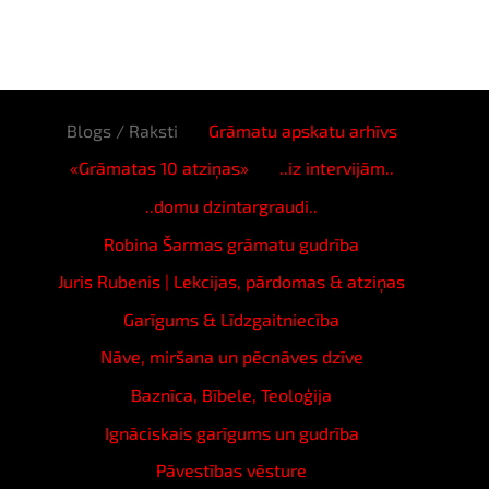
Blogs / Raksti
Grāmatu apskatu arhīvs
«Grāmatas 10 atziņas»
..iz intervijām..
..domu dzintargraudi..
Robina Šarmas grāmatu gudrība
Juris Rubenis | Lekcijas, pārdomas & atziņas
Garīgums & Līdzgaitniecība
Nāve, miršana un pēcnāves dzīve
Baznīca, Bībele, Teoloģija
Ignāciskais garīgums un gudrība
Pāvestības vēsture