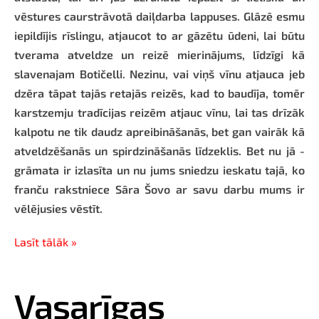
vēstures caurstrāvotā daiļdarba lappuses. Glāzē esmu
iepildījis rīslingu, atjaucot to ar gāzētu ūdeni, lai būtu
tverama atveldze un reizē mierinājums, līdzīgi kā
slavenajam Botičelli. Nezinu, vai viņš vīnu atjauca jeb
dzēra tāpat tajās retajās reizēs, kad to baudīja, tomēr
karstzemju tradīcijas reizēm atjauc vīnu, lai tas drīzāk
kalpotu ne tik daudz apreibināšanās, bet gan vairāk kā
atveldzēšanās un spirdzināšanās līdzeklis. Bet nu jā -
grāmata ir izlasīta un nu jums sniedzu ieskatu tajā, ko
franču rakstniece Sāra Šovo ar savu darbu mums ir
vēlējusies vēstīt.
Lasīt tālāk »
Vasarīgas