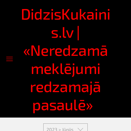
DidzisKukaini
s.lv |
«Neredzamā
meklējumi
redzamajā
pasaulē»
2023 > Jūnijs