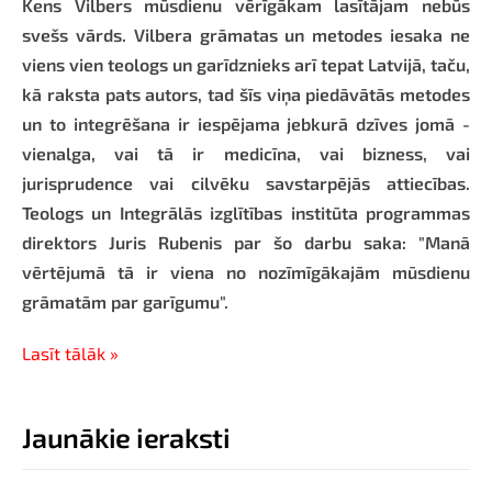
Kens Vilbers mūsdienu vērīgākam lasītājam nebūs
svešs vārds. Vilbera grāmatas un metodes iesaka ne
viens vien teologs un garīdznieks arī tepat Latvijā, taču,
kā raksta pats autors, tad šīs viņa piedāvātās metodes
un to integrēšana ir iespējama jebkurā dzīves jomā -
vienalga, vai tā ir medicīna, vai bizness, vai
jurisprudence vai cilvēku savstarpējās attiecības.
Teologs un Integrālās izglītības institūta programmas
direktors Juris Rubenis par šo darbu saka: "Manā
vērtējumā tā ir viena no nozīmīgākajām mūsdienu
grāmatām par garīgumu".
Lasīt tālāk »
Jaunākie ieraksti