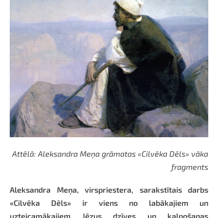
Attēlā: Aleksandra Meņa grāmatas «Cilvēka Dēls» vāka
fragments
Aleksandra Meņa, virspriestera, sarakstītais darbs
«Cilvēka Dēls» ir viens no labākajiem un
uzteicamākajiem Jēzus dzīves un kalpošanas