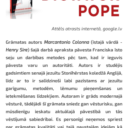
Attēls atrasts internetā, google.lv
Grāmatas autors
Marcantonio Colonna
(īstajā vārdā -
Henry Sire
) šajā darbā apraksta pāvesta Franciska īsto
seju un darbības metodes pēc tam, kad ir ieguvis
pāvesta varu un autoritāti. Autors ir studējis
gadsimtiem senajā jezuītu Stonīhērstas koledžā Anglijā,
līdz ar to ir salīdzinoši labi pazīstams ar jezuītu
garīgumu, metodēm, lēmumu pieņemšanas un
ietekmēšanas līdzekļiem. Autoram ir grāds modernajā
vēsturē, tādējādi šī grāmata sniedz gan vēsturisku, gan
mūsdienīgu ieskatu aktuālajā pāvestībā un tās
vēstījumā sabiedrībai. Es personīgi neņemos spriest
par grāmatas kvalitāti vai tajā paustajām idejām kā