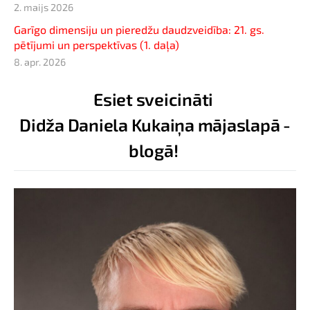
2. maijs 2026
Garīgo dimensiju un pieredžu daudzveidība: 21. gs.
pētījumi un perspektīvas (1. daļa)
8. apr. 2026
Esiet sveicināti
Didža Daniela Kukaiņa mājaslapā -
blogā!