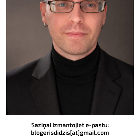
Saziņai izmantojiet e-pastu:
blogerisdidzis[at]gmail.com