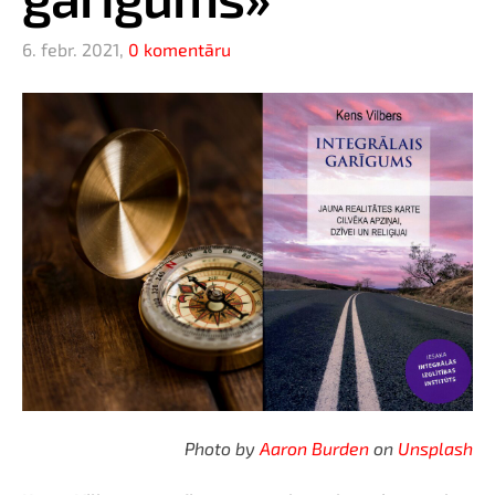
6. febr. 2021,
0 komentāru
Photo by
Aaron Burden
on
Unsplash