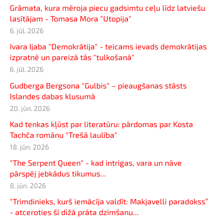
Grāmata, kura mēroja piecu gadsimtu ceļu līdz latviešu
lasītājam - Tomasa Mora "Utopija"
6. jūl. 2026
Ivara Ijaba "Demokrātija" - teicams ievads demokrātijas
izpratnē un pareizā tās "tulkošanā"
6. jūl. 2026
Gudberga Bergsona "Gulbis" – pieaugšanas stāsts
Islandes dabas klusumā
20. jūn. 2026
Kad tenkas kļūst par literatūru: pārdomas par Kosta
Tachča romānu "Trešā laulība"
18. jūn. 2026
"The Serpent Queen" - kad intrigas, vara un nāve
pārspēj jebkādus tikumus...
8. jūn. 2026
"Trimdinieks, kurš iemācīja valdīt: Makjavelli paradokss”
- atceroties šī dižā prāta dzimšanu...