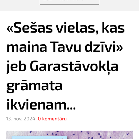
«Sešas vielas, kas
maina Tavu dzīvi»
jeb Garastāvokļa
grāmata
ikvienam...
13. nov. 2024,
0 komentāru