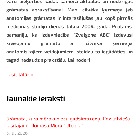
varu pieķerties kādas samērā aktuālas un noderīgas
grāmatas aprakstīšanai. Mani cilvēka ķermeņa jeb
anatomijas grāmatas ir interesējušas jau kopš pirmās
medicīnas studiju dienas tālajā 2004. gadā. Protams,
pamanīju, ka izdevniecība "Zvaigzne ABC" izdevusi
krāsojamo grāmatu ar cilvēka ķermeņa
anatomiskajiem veidojumiem, steidzu to iegādāties un
tagad nedaudz aprakstīšu. Lai noder!
Lasīt tālāk »
Jaunākie ieraksti
Grāmata, kura mēroja piecu gadsimtu ceļu līdz latviešu
lasītājam - Tomasa Mora "Utopija"
6. jūl. 2026