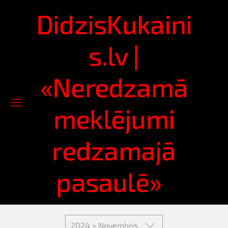
DidzisKukaini
s.lv |
«Neredzamā
meklējumi
redzamajā
pasaulē»
2024 > Novembris