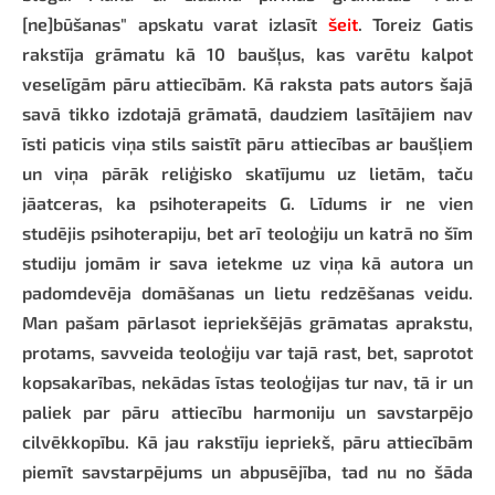
[ne]būšanas" apskatu varat izlasīt
šeit
. Toreiz Gatis
rakstīja grāmatu kā 10 baušļus, kas varētu kalpot
veselīgām pāru attiecībām. Kā raksta pats autors šajā
savā tikko izdotajā grāmatā, daudziem lasītājiem nav
īsti paticis viņa stils saistīt pāru attiecības ar baušļiem
un viņa pārāk reliģisko skatījumu uz lietām, taču
jāatceras, ka psihoterapeits G. Līdums ir ne vien
studējis psihoterapiju, bet arī teoloģiju un katrā no šīm
studiju jomām ir sava ietekme uz viņa kā autora un
padomdevēja domāšanas un lietu redzēšanas veidu.
Man pašam pārlasot iepriekšējās grāmatas aprakstu,
protams, savveida teoloģiju var tajā rast, bet, saprotot
kopsakarības, nekādas īstas teoloģijas tur nav, tā ir un
paliek par pāru attiecību harmoniju un savstarpējo
cilvēkkopību. Kā jau rakstīju iepriekš, pāru attiecībām
piemīt savstarpējums un abpusējība, tad nu no šāda