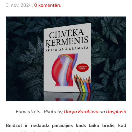
3. nov. 2024,
0 komentāru
Fona attēls: Photo by
Darya Karaliova
on
Unsplash
Beidzot ir nedaudz parādījies kāds laika brīdis, kad