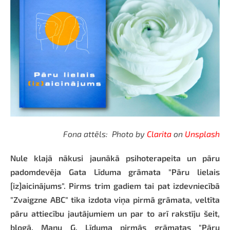
Fona attēls: Photo by
Clarita
on
Unsplash
Nule klajā nākusi jaunākā psihoterapeita un pāru
padomdevēja Gata Līduma grāmata "Pāru lielais
[iz]aicinājums". Pirms trim gadiem tai pat izdevniecībā
"Zvaigzne ABC" tika izdota viņa pirmā grāmata, veltīta
pāru attiecību jautājumiem un par to arī rakstīju šeit,
blogā. Manu G. Līduma pirmās grāmatas "Pāru