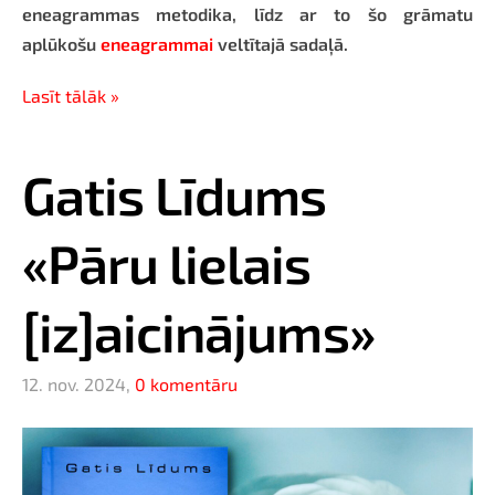
eneagrammas metodika, līdz ar to šo grāmatu
aplūkošu
eneagrammai
veltītajā sadaļā.
Lasīt tālāk »
Gatis Līdums
«Pāru lielais
[iz]aicinājums»
12. nov. 2024,
0 komentāru