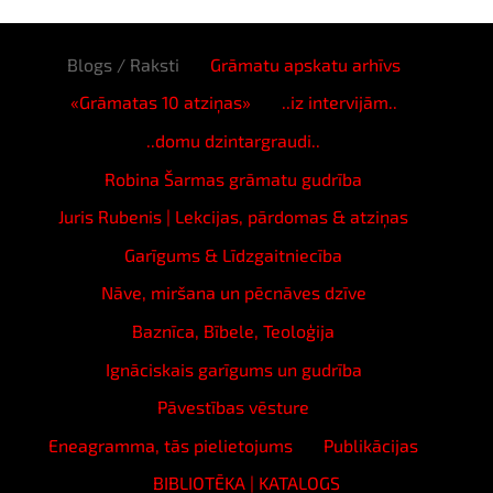
Blogs / Raksti
Grāmatu apskatu arhīvs
«Grāmatas 10 atziņas»
..iz intervijām..
..domu dzintargraudi..
Robina Šarmas grāmatu gudrība
Juris Rubenis | Lekcijas, pārdomas & atziņas
Garīgums & Līdzgaitniecība
Nāve, miršana un pēcnāves dzīve
Baznīca, Bībele, Teoloģija
Ignāciskais garīgums un gudrība
Pāvestības vēsture
Eneagramma, tās pielietojums
Publikācijas
BIBLIOTĒKA | KATALOGS