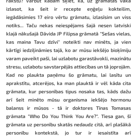
rakstu? Varbūt kādam šķiet, ka, uz grāmatas vāka
izlasot, ka šeit ir recepte eņģeļu kokteilim,
iegādāsimies 17 eiro vērtu grāmatu, izlasīsim un viss
notiks... Taču nekas neiespējams šajā nesen latviski
klajā nākušajā Dāvida JP Filipsa grāmatā "Sešas vielas,
kas maina Tavu dzīvi" noteikti nav minēts, ja vien
kārtīgi iedziļināmies tajā, ko ar mūsu iekšējo bioķīmiju
varam paveikt paši, lai uzlabotu garastāvokli, mazinātu
stresu, uzlabotu savstarpējās attiecības un tā joprojām.
Kad no plaukta paņēmu šo grāmatu, lai lasītu un
aprakstītu, atcerējos, ka man plauktā ir vēl kāda cita
grāmata, kur personības tipus nosaka tas, kāds dažu
arī šeit minēto mūsu organisma iekšējo hormonu
balanss ir mūsos - tā ir doktores Tīnas Tomasas
grāmata "Who Do You Think You Are?". Tiesa gan, šī
grāmata uz personību skatās nedaudz citā, arī plašākā
personību kontekstā, jo tur ir iesaistīta arī