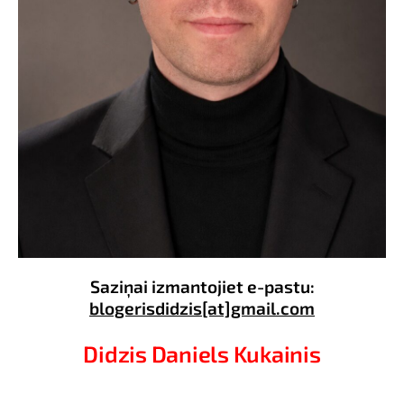
Saziņai izmantojiet e-pastu:
blogerisdidzis[at]gmail.com
Didzis Daniels Kukainis