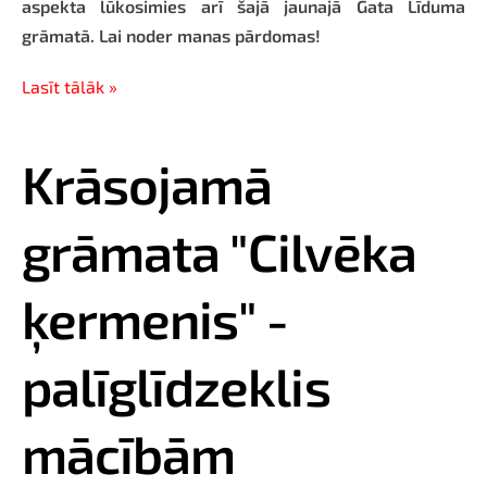
aspekta lūkosimies arī šajā jaunajā Gata Līduma
grāmatā. Lai noder manas pārdomas!
Lasīt tālāk »
Krāsojamā
grāmata "Cilvēka
ķermenis" -
palīglīdzeklis
mācībām