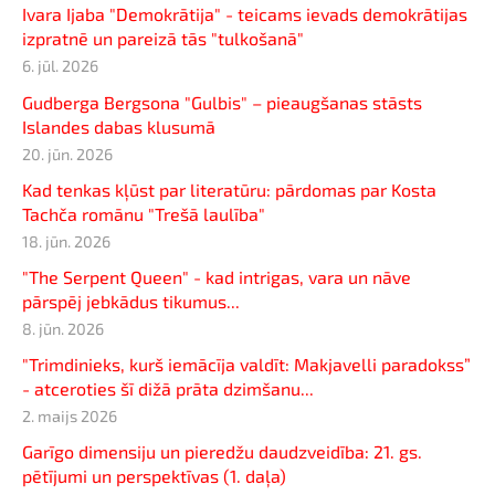
Ivara Ijaba "Demokrātija" - teicams ievads demokrātijas
izpratnē un pareizā tās "tulkošanā"
6. jūl. 2026
Gudberga Bergsona "Gulbis" – pieaugšanas stāsts
Islandes dabas klusumā
20. jūn. 2026
Kad tenkas kļūst par literatūru: pārdomas par Kosta
Tachča romānu "Trešā laulība"
18. jūn. 2026
"The Serpent Queen" - kad intrigas, vara un nāve
pārspēj jebkādus tikumus...
8. jūn. 2026
"Trimdinieks, kurš iemācīja valdīt: Makjavelli paradokss”
- atceroties šī dižā prāta dzimšanu...
2. maijs 2026
Garīgo dimensiju un pieredžu daudzveidība: 21. gs.
pētījumi un perspektīvas (1. daļa)