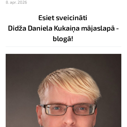
8. apr. 2026
Esiet sveicināti
Didža Daniela Kukaiņa mājaslapā -
blogā!