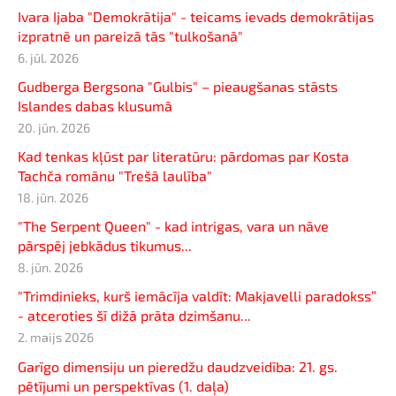
Ivara Ijaba "Demokrātija" - teicams ievads demokrātijas
izpratnē un pareizā tās "tulkošanā"
6. jūl. 2026
Gudberga Bergsona "Gulbis" – pieaugšanas stāsts
Islandes dabas klusumā
20. jūn. 2026
Kad tenkas kļūst par literatūru: pārdomas par Kosta
Tachča romānu "Trešā laulība"
18. jūn. 2026
"The Serpent Queen" - kad intrigas, vara un nāve
pārspēj jebkādus tikumus...
8. jūn. 2026
"Trimdinieks, kurš iemācīja valdīt: Makjavelli paradokss”
- atceroties šī dižā prāta dzimšanu...
2. maijs 2026
Garīgo dimensiju un pieredžu daudzveidība: 21. gs.
pētījumi un perspektīvas (1. daļa)