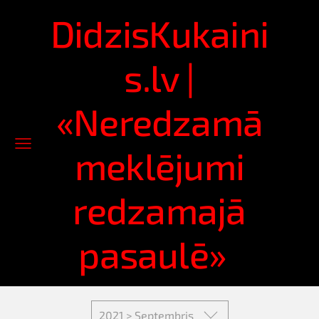
DidzisKukaini
s.lv |
«Neredzamā
meklējumi
redzamajā
pasaulē»
2021 > Septembris