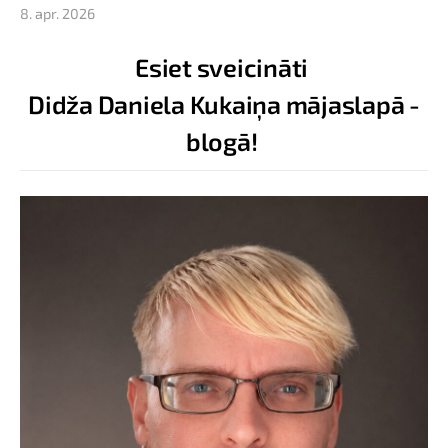
8. apr. 2026
Esiet sveicināti
Didža Daniela Kukaiņa mājaslapā -
blogā!