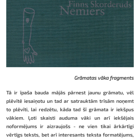
Grāmatas vāka fragments
Tā ir īpaša bauda mājās pārnest jaunu grāmatu, vēl
plēvītē iesaiņotu un tad ar satrauktām trīsām noņemt
to plēvīti, lai redzētu, kāda tad šī grāmata ir iekšpus
vākiem. Ļoti skaisti auduma vāki un arī iekšējais
noformējums ir aizraujošs - ne vien tikai ārkārtīgi
vērtīgs teksts, bet arī interesants teksta formatējums,