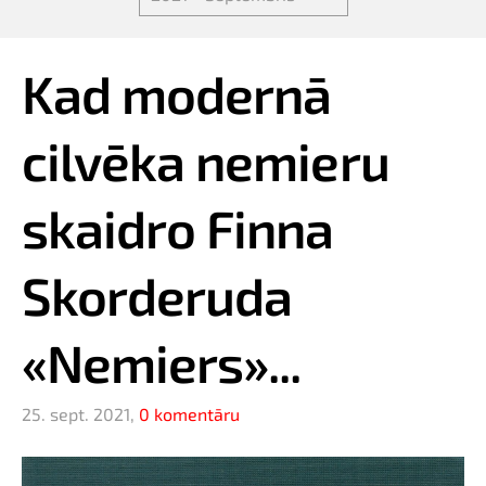
Kad modernā
cilvēka nemieru
skaidro Finna
Skorderuda
«Nemiers»...
25. sept. 2021,
0 komentāru