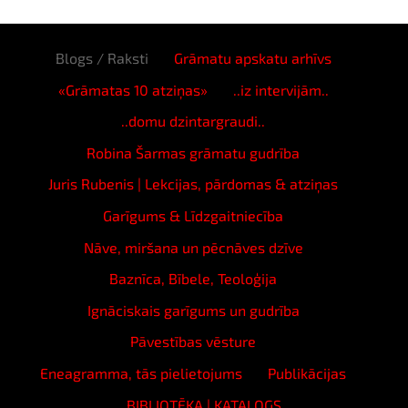
Blogs / Raksti
Grāmatu apskatu arhīvs
«Grāmatas 10 atziņas»
..iz intervijām..
..domu dzintargraudi..
Robina Šarmas grāmatu gudrība
Juris Rubenis | Lekcijas, pārdomas & atziņas
Garīgums & Līdzgaitniecība
Nāve, miršana un pēcnāves dzīve
Baznīca, Bībele, Teoloģija
Ignāciskais garīgums un gudrība
Pāvestības vēsture
Eneagramma, tās pielietojums
Publikācijas
BIBLIOTĒKA | KATALOGS