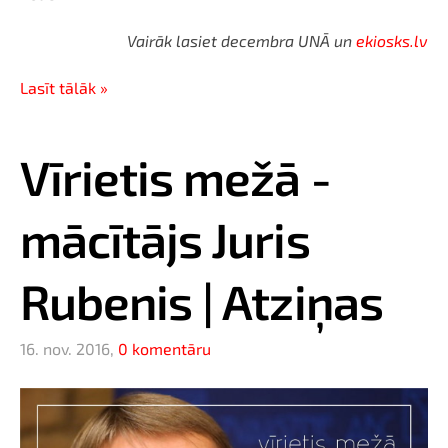
Vairāk lasiet decembra UNĀ un
ekiosks.lv
Lasīt tālāk »
Vīrietis mežā -
mācītājs Juris
Rubenis | Atziņas
16. nov. 2016,
0 komentāru