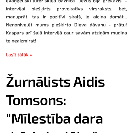
evaņģēliski luteriskajā baznīcā. "Jēzus bija grēkāzis" -
intervijai piešķirts provokatīvs virsraksts, bet,
manuprāt, tas ir pozitīvi skaļš, jo aicina domāt...
Nenonivelēt mums piešķirto Dieva dāvanu - prātu!
Kaspars arī šajā intervijā caur savām atziņām mudina
to neaizmirst!
Lasīt tālāk »
Žurnālists Aidis
Tomsons:
"Mīlestība dara