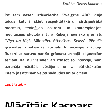
Kolāža: Didzis Kukainis
Pavisam nesen izdevniecība "Zvaigzne ABC" klajā
laidusi Latvijā, šķiet, respektētākā un sirdsgudrākā
mācītāja, teoloģijas doktora un kontemplācijas,
meditācijas skolotāja Jura Rubeņa jaunāko grāmatu
"Viņa un Viņš. Mīlestība. Attiecības. Sekss"
. Pēc šīs
grāmatas iznākšanas žurnāls Ir aicinājis mācītāju
Rubeni uz sarunu par šo grāmatu un tajā iekļautajām
tēmām. Kā jau vienmēr, arī izlasot šo interviju, mani
uzrunāja mācītāja vēstījums un ar būtiskākajām
intervijas atziņām vēlos padalīties arī ar citiem.
Lasīt tālāk »
Mācītājs Kaspars