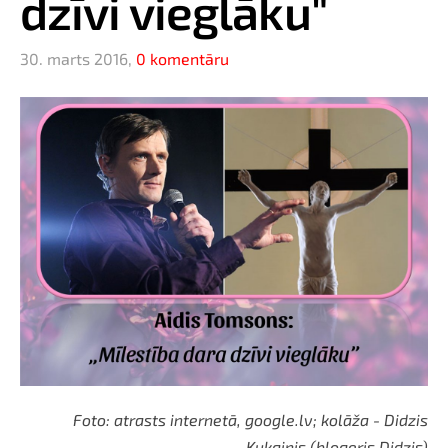
dzīvi vieglāku"
30. marts 2016,
0 komentāru
Foto: atrasts internetā, google.lv; kolāža - Didzis
Kukainis (blogeris Didzis)