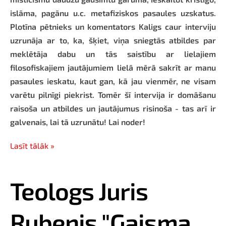
islāma, pagānu u.c. metafiziskos pasaules uzskatus.
Plotīna pētnieks un komentators Kaligs caur interviju
uzrunāja ar to, ka, šķiet, viņa sniegtās atbildes par
meklētāja dabu un tās saistību ar lielajiem
filosofiskajiem jautājumiem lielā mērā sakrīt ar manu
pasaules ieskatu, kaut gan, kā jau vienmēr, ne visam
varētu pilnīgi piekrist. Tomēr šī intervija ir domāšanu
raisoša un atbildes un jautājumus risinoša - tas arī ir
galvenais, lai tā uzrunātu! Lai noder!
Lasīt tālāk »
Teologs Juris
Rubenis "Gaisma