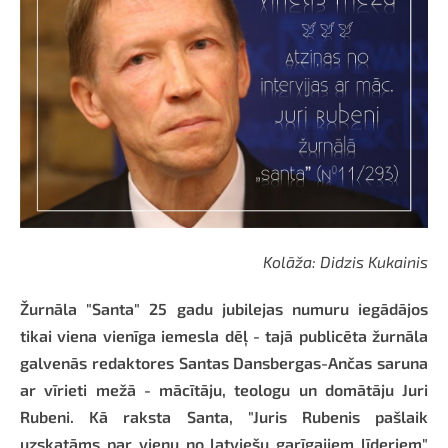
Kolāža: Didzis Kukainis
Žurnāla "Santa" 25 gadu jubilejas numuru iegādājos
tikai viena vienīga iemesla dēļ - tajā publicēta žurnāla
galvenās redaktores Santas Dansbergas-Ančas saruna
ar vīrieti mežā - mācītāju, teologu un domātāju Juri
Rubeni. Kā raksta Santa, "Juris Rubenis pašlaik
uzskatāms par vienu no latviešu garīgajiem līderiem"