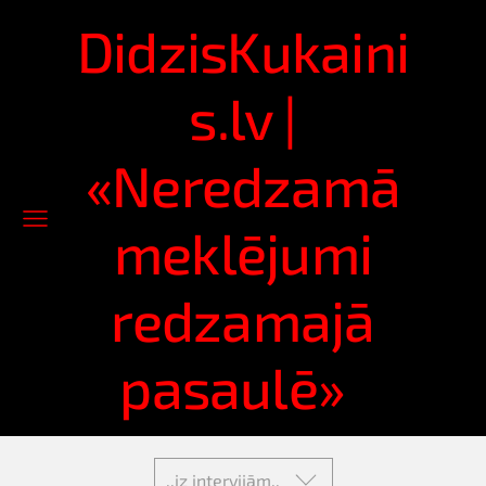
DidzisKukaini
s.lv |
«Neredzamā
meklējumi
redzamajā
pasaulē»
..iz intervijām..