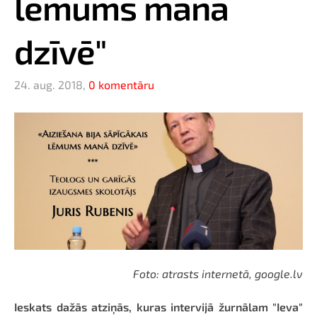
lēmums manā
dzīvē"
24. aug. 2018,
0 komentāru
Foto: atrasts internetā, google.lv
Ieskats dažās atziņās, kuras intervijā žurnālam "Ieva"