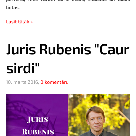
lietas.
Lasīt tālāk »
Juris Rubenis "Caur
sirdi"
10. marts 2016,
0 komentāru