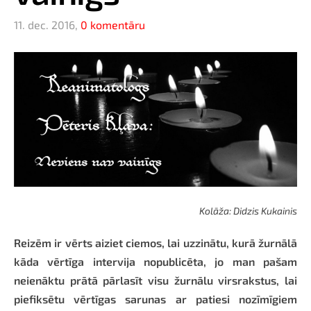
11. dec. 2016,
0 komentāru
Kolāža: Didzis Kukainis
Reizēm ir vērts aiziet ciemos, lai uzzinātu, kurā žurnālā
kāda vērtīga intervija nopublicēta, jo man pašam
neienāktu prātā pārlasīt visu žurnālu virsrakstus, lai
piefiksētu vērtīgas sarunas ar patiesi nozīmīgiem