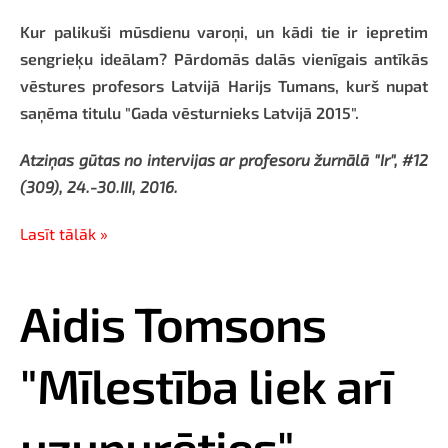
Kur palikuši mūsdienu varoņi, un kādi tie ir iepretim
sengrieķu ideālam? Pārdomās dalās vienīgais antīkās
vēstures profesors Latvijā Harijs Tumans, kurš nupat
saņēma titulu "Gada vēsturnieks Latvijā 2015".
Atziņas gūtas no intervijas ar profesoru žurnālā "Ir", #12
(309), 24.-30.III, 2016.
Lasīt tālāk »
Aidis Tomsons
"Mīlestība liek arī
uzupurēties"