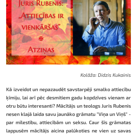
Kolāža: Didzis Kukainis
Kā izveidot un nepazaudēt savstarpēji smalko attiecību
ķīmiju, lai arī pēc desmitiem gadu kopdzīves vienam ar
otru būtu interesanti? Mācītājs un teologs Juris Rubenis
nesen klajā laida savu jaunāko grāmatu "Viņa un Viņš" -
par mīlestību, attiecībām un seksu. Caur šīs grāmatas
lappusēm mācītājs aicina palūkoties ne vien uz savas