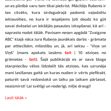
un es pilnībā varu tam tikai piekrist. Mācītājs Rubenis ir
tas cilvēks, kura sirdsgudrajā padomā vajadzētu
ieklausīties, no kura ir iespējams ļoti daudz ko gūt
savai dvēselei un iekšējās pasaules izkopšanai, kā arī -
saprasto nodot tālāk. Pavisam nesen apgādā "Zvaigzne
ABC" klajā nāca Jura Rubeņa jaunākais darbs - grāmata
par attiecībām, mīlestību un, jā, arī seksu - "Viņa un
Viņš" (mans apskats lasāms
šeit
| 10 atziņas no
grāmatas -
šeit
). Šajā publikācijā es ar sava bloga
starpniecību vēlos līdzdalīt tās atziņas, kas uzrunāja
mani lasīšanas gaitā un kuras nudien ir vērts piefiksēt,
paturēt savā redzeslokā un laiku pa laikam pārlasot,
neaizmirst! Lai svētīgi un noderīgi, mīļie draugi!
Lasīt tālāk »