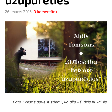
26. marts 2016,
0 komentāru
Foto: "Vēstis adventistiem"; kolāža - Didzis Kukainis