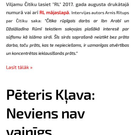
Viljamu Čitiku lasiet "RL" 2017. gada augusta drukātajā
numurā vai arī
RL mājaslapā
.
Intervijas autors Arnis Rītups
par Čitiku saka:
"Čitika rūpīgais darbs ar Ibn Arabī un
Džalāladīna Rūmī tekstiem sakņojas plašākā interesē par
sūfismu kā islāma sirdi. Šīs sirds saprašanā neiztikt bez prāta
darba, taču prāts, kas te nepieciešams, ir uzmanīgas atvērtības
un koncentrētas ieklausīšanās prāts."
Lasīt tālāk »
Pēteris Kļava:
Neviens nav
vainīgs