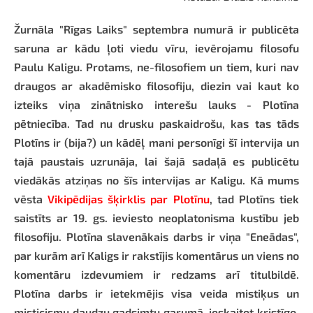
Žurnāla "Rīgas Laiks" septembra numurā ir publicēta
saruna ar kādu ļoti viedu vīru, ievērojamu filosofu
Paulu Kaligu. Protams, ne-filosofiem un tiem, kuri nav
draugos ar akadēmisko filosofiju, diezin vai kaut ko
izteiks viņa zinātnisko interešu lauks - Plotīna
pētniecība. Tad nu drusku paskaidrošu, kas tas tāds
Plotīns ir (bija?) un kādēļ mani personīgi šī intervija un
tajā paustais uzrunāja, lai šajā sadaļā es publicētu
viedākās atziņas no šīs intervijas ar Kaligu. Kā mums
vēsta
Vikipēdijas šķirklis par Plotīnu
, tad Plotīns tiek
saistīts ar 19. gs. ieviesto neoplatonisma kustību jeb
filosofiju. Plotīna slavenākais darbs ir viņa "Eneādas",
par kurām arī Kaligs ir rakstījis komentārus un viens no
komentāru izdevumiem ir redzams arī titulbildē.
Plotīna darbs ir ietekmējis visa veida mistiķus un
misticismu daudzu gadsimtu garumā, ieskaitot kristīgo,