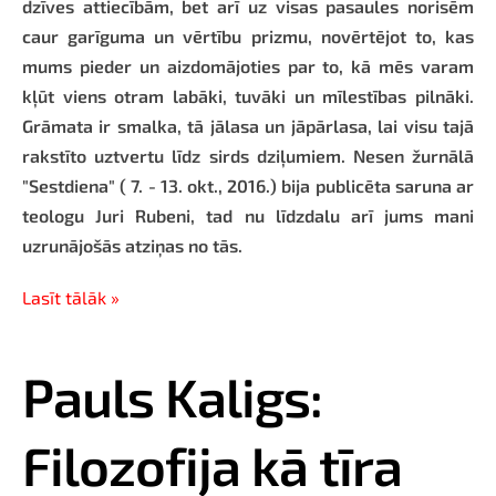
dzīves attiecībām, bet arī uz visas pasaules norisēm
caur garīguma un vērtību prizmu, novērtējot to, kas
mums pieder un aizdomājoties par to, kā mēs varam
kļūt viens otram labāki, tuvāki un mīlestības pilnāki.
Grāmata ir smalka, tā jālasa un jāpārlasa, lai visu tajā
rakstīto uztvertu līdz sirds dziļumiem. Nesen žurnālā
"Sestdiena" ( 7. - 13. okt., 2016.) bija publicēta saruna ar
teologu Juri Rubeni, tad nu līdzdalu arī jums mani
uzrunājošās atziņas no tās.
Lasīt tālāk »
Pauls Kaligs:
Filozofija kā tīra