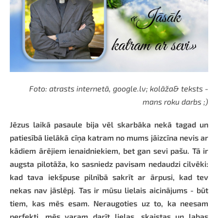
Foto: atrasts internetā, google.lv; kolāža& teksts -
mans roku darbs ;)
Jēzus laikā pasaule bija vēl skarbāka nekā tagad un
patiesībā lielākā cīņa katram no mums jāizcīna nevis ar
kādiem ārējiem ienaidniekiem, bet gan sevi pašu. Tā ir
augsta pilotāža, ko sasniedz pavisam nedaudzi cilvēki:
kad tava iekšpuse pilnībā sakrīt ar ārpusi, kad tev
nekas nav jāslēpj. Tas ir mūsu lielais aicinājums - būt
tiem, kas mēs esam. Neraugoties uz to, ka neesam
perfekti, mēs varam darīt lielas, skaistas un labas