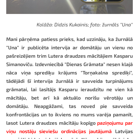
Kolāža: Didzis Kukainis; foto: žurnāls "Una"
Mani pārņēma patiess prieks, kad uzzināju, ka žurnālā
"Una" ir publicēta intervija ar domātāju un vienu no
pašreizējiem trim Lutera draudzes mācītājiem Kasparu
Simanoviču. Izdevniecībā "Dienas Grāmata" nesen klajā
nāca viņa sprediķu krājums "Torņakalna sprediķi",
tādējādi šī intervija žurnālā ir savveida turpinājums
grāmatai, lai lasītājs Kasparu ieraudzītu ne vien kā
mācītāju, bet arī kā aktuālo norišu vērotāju un
domātāju. Neapgāžami, tas noved pie savveida
konfrontācijas un to ikviens no mums varēja pamanīt,
lasot Lutera draudzes mācītāju kopīgo
paziņojumu par
viņu nostāju sieviešu ordinācijas jautājumā
Latvijas