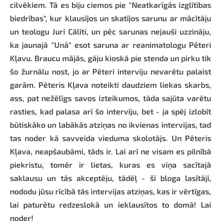
cilvēkiem. Tā es biju ciemos pie "Neatkarīgās izglītības
biedrības", kur klausījos un skatījos sarunu ar mācītāju
un teologu Juri Cālīti, un pēc sarunas nejauši uzzināju,
ka jaunajā "Unā" esot saruna ar reanimatologu Pēteri
Kļavu. Braucu mājās, gāju kioskā pie stenda un pirku tik
šo žurnālu nost, jo ar Pēteri interviju nevarētu palaist
garām. Pēteris Kļava noteikti daudziem liekas skarbs,
ass, pat nežēlīgs savos izteikumos, tāda sajūta varētu
rasties, kad palasa arī šo interviju, bet - ja spēj izlobīt
būtiskāko un labākās atziņas no ikvienas intervijas, tad
tas noder kā savveida vieduma skolotājs. Un Pēteris
Kļava, neapšaubāmi, tāds ir. Lai arī ne visam es pilnībā
piekristu, tomēr ir lietas, kuras es viņa sacītajā
saklausu un tās akceptēju, tādēļ - šī bloga lasītāji,
nododu jūsu rīcībā tās intervijas atziņas, kas ir vērtīgas,
lai paturētu redzeslokā un ieklausītos to domā! Lai
noder!