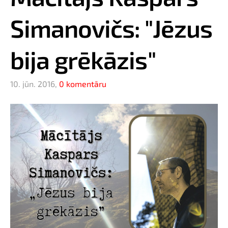
Simanovičs: "Jēzus
bija grēkāzis"
10. jūn. 2016,
0 komentāru