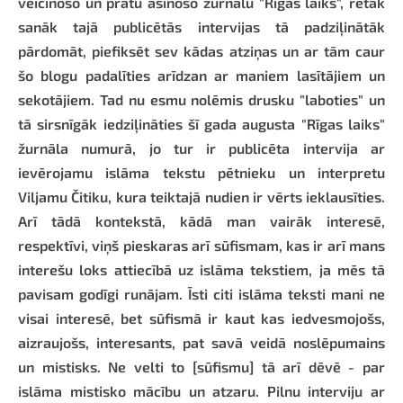
veicinošo un prātu asinošo žurnālu "Rīgas laiks", retāk
sanāk tajā publicētās intervijas tā padziļinātāk
pārdomāt, piefiksēt sev kādas atziņas un ar tām caur
šo blogu padalīties arīdzan ar maniem lasītājiem un
sekotājiem. Tad nu esmu nolēmis drusku "laboties" un
tā sirsnīgāk iedziļināties šī gada augusta "Rīgas laiks"
žurnāla numurā, jo tur ir publicēta intervija ar
ievērojamu islāma tekstu pētnieku un interpretu
Viljamu Čitiku, kura teiktajā nudien ir vērts ieklausīties.
Arī tādā kontekstā, kādā man vairāk interesē,
respektīvi, viņš pieskaras arī sūfismam, kas ir arī mans
interešu loks attiecībā uz islāma tekstiem, ja mēs tā
pavisam godīgi runājam. Īsti citi islāma teksti mani ne
visai interesē, bet sūfismā ir kaut kas iedvesmojošs,
aizraujošs, interesants, pat savā veidā noslēpumains
un mistisks. Ne velti to [sūfismu] tā arī dēvē - par
islāma mistisko mācību un atzaru. Pilnu interviju ar