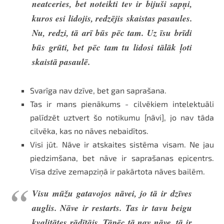
neatceries, bet noteikti tev ir bijuši sapņi,
kuros esi lidojis, redzējis skaistas pasaules.
Nu, redzi, tā arī būs pēc tam. Uz īsu brīdi
būs grūti, bet pēc tam tu lidosi tālāk ļoti
skaistā pasaulē.
Svarīga nav dzīve, bet gan saprašana.
Tas ir mans pienākums - cilvēkiem intelektuāli
palīdzēt uztvert šo notikumu [nāvi], jo nav tāda
cilvēka, kas no nāves nebaidītos.
Visi jūt. Nāve ir atskaites sistēma visam. Ne jau
piedzimšana, bet nāve ir saprašanas epicentrs.
Visa dzīve zemapziņā ir pakārtota nāves bailēm.
Visu mūžu gatavojos nāvei, jo tā ir dzīves
auglis. Nāve ir restarts. Tas ir tavu beigu
kvalitātes rādītājs. Tāpēc tā nav nāve, tā ir