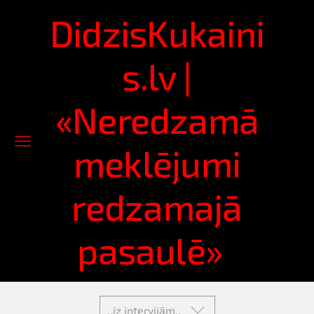
DidzisKukaini
s.lv |
«Neredzamā
meklējumi
redzamajā
pasaulē»
..iz intervijām..