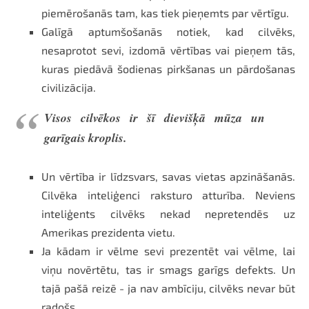
piemērošanās tam, kas tiek pieņemts par vērtīgu.
Galīgā aptumšošanās notiek, kad cilvēks,
nesaprotot sevi, izdomā vērtības vai pieņem tās,
kuras piedāvā šodienas pirkšanas un pārdošanas
civilizācija.
Visos cilvēkos ir šī dievišķā mūza un
garīgais kroplis.
Un vērtība ir līdzsvars, savas vietas apzināšanās.
Cilvēka inteliģenci raksturo atturība. Neviens
inteliģents cilvēks nekad nepretendēs uz
Amerikas prezidenta vietu.
Ja kādam ir vēlme sevi prezentēt vai vēlme, lai
viņu novērtētu, tas ir smags garīgs defekts. Un
tajā pašā reizē - ja nav ambīciju, cilvēks nevar būt
radošs.