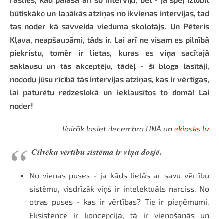
būtiskāko un labākās atziņas no ikvienas intervijas, tad
tas noder kā savveida vieduma skolotājs. Un Pēteris
Kļava, neapšaubāmi, tāds ir. Lai arī ne visam es pilnībā
piekristu, tomēr ir lietas, kuras es viņa sacītajā
saklausu un tās akceptēju, tādēļ - šī bloga lasītāji,
nododu jūsu rīcībā tās intervijas atziņas, kas ir vērtīgas,
lai paturētu redzeslokā un ieklausītos to domā! Lai
noder!
Vairāk lasiet decembra UNĀ un
ekiosks.lv
Cilvēka vērtību sistēma ir viņa dosjē.
No vienas puses - ja kāds lielās ar savu vērtību
sistēmu, visdrīzāk viņš ir intelektuāls narciss. No
otras puses - kas ir vērtības? Tie ir pieņēmumi.
Eksistence ir koncepcija, tā ir vienošanās un