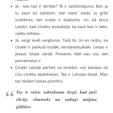
Jo - kas tad ir vērtība? Tā ir salīdzinājums. Bet, ja
tu kaut ko salīdzini, tad neesi vieds, jo gribi
izvēlēties, bet izvēle ir duālisms. Un, kā teica
Laodzi, kad cilvēks ieraudzīja, ka kaut kas ir labs,
radās sliktais.
Jā, vergi ievēl vergturus. Tieši tā. Un es redzu, ka
cilvēki ir palikuši trulāki, neintelektuālāki. Lietas ir
jāsauc īstajā vārdā. Protams, tādi nav visi, bet
pamatmasa ir.
Cilvēki Latvijā pārtiek no tenkām, viņi barojas no
citu cilvēku apakšveļas. Tas ir Latvijas dosjē. Man
tas tiešām liekas primitīvi.
Tas ir valsts sabrukuma dosjē, kad paši
slīcēji, slimnieki un nabagi mēģina
glābties.