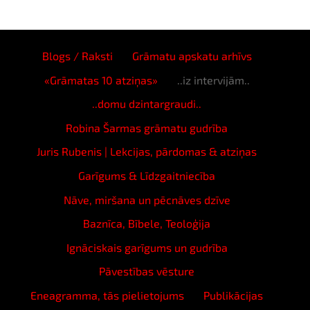
Blogs / Raksti
Grāmatu apskatu arhīvs
«Grāmatas 10 atziņas»
..iz intervijām..
..domu dzintargraudi..
Robina Šarmas grāmatu gudrība
Juris Rubenis | Lekcijas, pārdomas & atziņas
Garīgums & Līdzgaitniecība
Nāve, miršana un pēcnāves dzīve
Baznīca, Bībele, Teoloģija
Ignāciskais garīgums un gudrība
Pāvestības vēsture
Eneagramma, tās pielietojums
Publikācijas