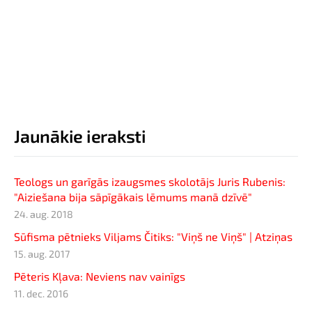
Jaunākie ieraksti
Teologs un garīgās izaugsmes skolotājs Juris Rubenis:
"Aiziešana bija sāpīgākais lēmums manā dzīvē"
24. aug. 2018
Sūfisma pētnieks Viljams Čitiks: "Viņš ne Viņš" | Atziņas
15. aug. 2017
Pēteris Kļava: Neviens nav vainīgs
11. dec. 2016