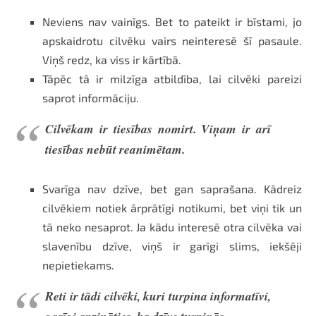
Neviens nav vainīgs. Bet to pateikt ir bīstami, jo
apskaidrotu cilvēku vairs neinteresē šī pasaule.
Viņš redz, ka viss ir kārtībā.
Tāpēc tā ir milzīga atbildība, lai cilvēki pareizi
saprot informāciju.
Cilvēkam ir tiesības nomirt. Viņam ir arī
tiesības nebūt reanimētam.
Svarīga nav dzīve, bet gan saprašana. Kādreiz
cilvēkiem notiek ārprātīgi notikumi, bet viņi tik un
tā neko nesaprot. Ja kādu interesē otra cilvēka vai
slavenību dzīve, viņš ir garīgi slims, iekšēji
nepietiekams.
Reti ir tādi cilvēki, kuri turpina informatīvi,