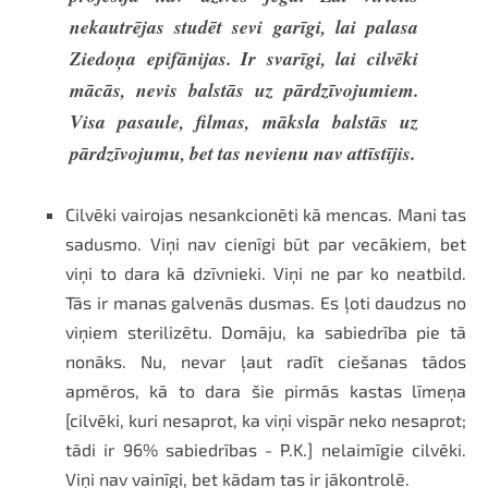
nekautrējas studēt sevi garīgi, lai palasa
Ziedoņa epifānijas. Ir svarīgi, lai cilvēki
mācās, nevis balstās uz pārdzīvojumiem.
Visa pasaule, filmas, māksla balstās uz
pārdzīvojumu, bet tas nevienu nav attīstījis.
Cilvēki vairojas nesankcionēti kā mencas. Mani tas
sadusmo. Viņi nav cienīgi būt par vecākiem, bet
viņi to dara kā dzīvnieki. Viņi ne par ko neatbild.
Tās ir manas galvenās dusmas. Es ļoti daudzus no
viņiem sterilizētu. Domāju, ka sabiedrība pie tā
nonāks. Nu, nevar ļaut radīt ciešanas tādos
apmēros, kā to dara šie pirmās kastas līmeņa
[cilvēki, kuri nesaprot, ka viņi vispār neko nesaprot;
tādi ir 96% sabiedrības - P.K.] nelaimīgie cilvēki.
Viņi nav vainīgi, bet kādam tas ir jākontrolē.