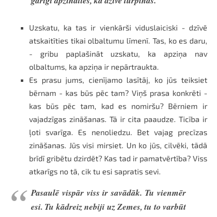
garīgi apzināties, ka dzīve turpinās.
Uzskatu, ka tas ir vienkārši viduslaiciski - dzīvē
atskaitīties tikai olbaltumu līmenī. Tas, ko es daru,
- gribu paplašināt uzskatu, ka apziņa nav
olbaltums, ka apziņa ir nepārtraukta.
Es prasu jums, cienījamo lasītāj, ko jūs teiksiet
bērnam - kas būs pēc tam? Viņš prasa konkrēti -
kas būs pēc tam, kad es nomiršu? Bērniem ir
vajadzīgas zināšanas. Tā ir cita paaudze. Ticība ir
ļoti svarīga. Es nenoliedzu. Bet vajag precīzas
zināšanas. Jūs visi mirsiet. Un ko jūs, cilvēki, tādā
brīdī gribētu dzirdēt? Kas tad ir pamatvērtība? Viss
atkarīgs no tā, cik tu esi sapratis sevi.
Pasaulē vispār viss ir savādāk. Tu vienmēr
esi. Tu kādreiz nebiji uz Zemes, tu to varbūt