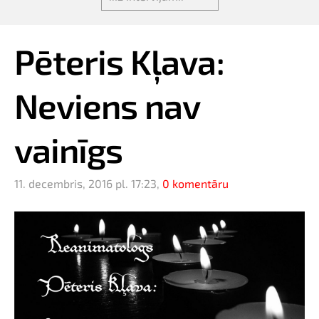
Pēteris Kļava:
Neviens nav
vainīgs
11. decembris, 2016 pl. 17:23,
0 komentāru