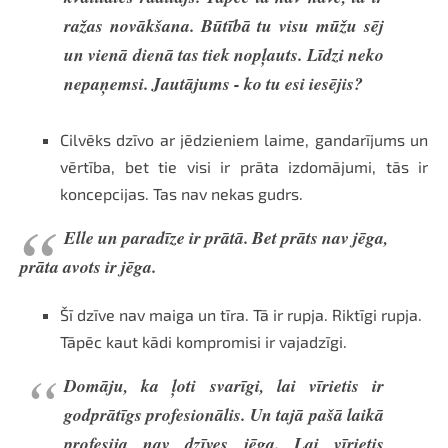
ražas novākšana. Būtībā tu visu mūžu sēj
un vienā dienā tas tiek nopļauts. Līdzi neko
nepaņemsi. Jautājums - ko tu esi iesējis?
Cilvēks dzīvo ar jēdzieniem laime, gandarījums un
vērtība, bet tie visi ir prāta izdomājumi, tās ir
koncepcijas. Tas nav nekas gudrs.
Elle un paradīze ir prātā. Bet prāts nav jēga,
prāta avots ir jēga.
Šī dzīve nav maiga un tīra. Tā ir rupja. Riktīgi rupja.
Tāpēc kaut kādi kompromisi ir vajadzīgi.
Domāju, ka ļoti svarīgi, lai vīrietis ir
godprātīgs profesionālis. Un tajā pašā laikā
profesija nav dzīves jēga. Lai vīrietis