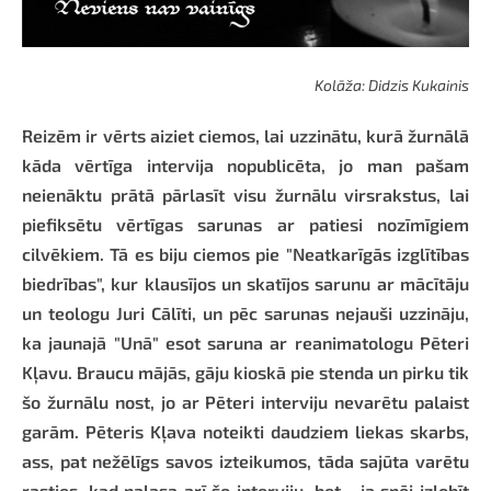
Kolāža: Didzis Kukainis
Reizēm ir vērts aiziet ciemos, lai uzzinātu, kurā žurnālā
kāda vērtīga intervija nopublicēta, jo man pašam
neienāktu prātā pārlasīt visu žurnālu virsrakstus, lai
piefiksētu vērtīgas sarunas ar patiesi nozīmīgiem
cilvēkiem. Tā es biju ciemos pie "Neatkarīgās izglītības
biedrības", kur klausījos un skatījos sarunu ar mācītāju
un teologu Juri Cālīti, un pēc sarunas nejauši uzzināju,
ka jaunajā "Unā" esot saruna ar reanimatologu Pēteri
Kļavu. Braucu mājās, gāju kioskā pie stenda un pirku tik
šo žurnālu nost, jo ar Pēteri interviju nevarētu palaist
garām. Pēteris Kļava noteikti daudziem liekas skarbs,
ass, pat nežēlīgs savos izteikumos, tāda sajūta varētu
rasties, kad palasa arī šo interviju, bet - ja spēj izlobīt