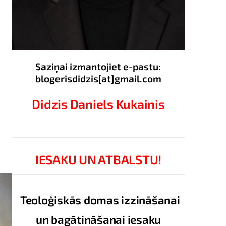
Saziņai izmantojiet e-pastu:
blogerisdidzis[at]gmail.com
Didzis Daniels Kukainis
IESAKU UN ATBALSTU!
Teoloģiskās domas izzināšanai
un bagātināšanai iesaku