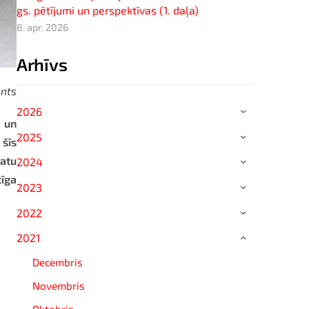
gs. pētījumi un perspektīvas (1. daļa)
8. apr. 2026
Arhīvs
ents
2026
›
t un
2025
 šīs
›
matu
2024
›
tīga
2023
›
2022
›
2021
›
Decembris
Novembris
Oktobris