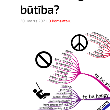
būtība?
20. marts 2021,
0 komentāru