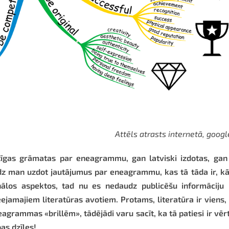
Attēls atrasts internetā, googl
īgas grāmatas par eneagrammu, gan latviski izdotas, gan 
ēdz man uzdot jautājumus par eneagrammu, kas tā tāda ir, k
nālos aspektos, tad nu es nedaudz publicēšu informāciju 
amajiem literatūras avotiem. Protams, literatūra ir viens,
agrammas «brillēm», tādējādi varu sacīt, ka tā patiesi ir vēr
as dzīles!