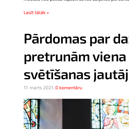
Lasīt tālāk »
Pārdomas par da
pretrunām viena
svētīšanas jautāj
17. marts 2021,
0 komentāru