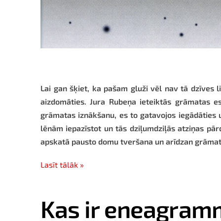
Lai gan šķiet, ka pašam gluži vēl nav tā dzīves l
aizdomāties. Jura Rubeņa ieteiktās grāmatas es 
grāmatas iznākšanu, es to gatavojos iegādāties un
lēnām iepazīstot un tās dziļumdziļās atziņas pārd
apskatā pausto domu tveršana un arīdzan grāmatas
Lasīt tālāk »
Kas ir eneagramm