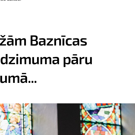
žām Baznīcas
 dzimuma pāru
umā...