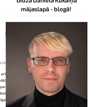
Didža Daniela Kukaiņa
mājaslapā - blogā!
e.lv
arī
ādēļ
par
 bet
tīga