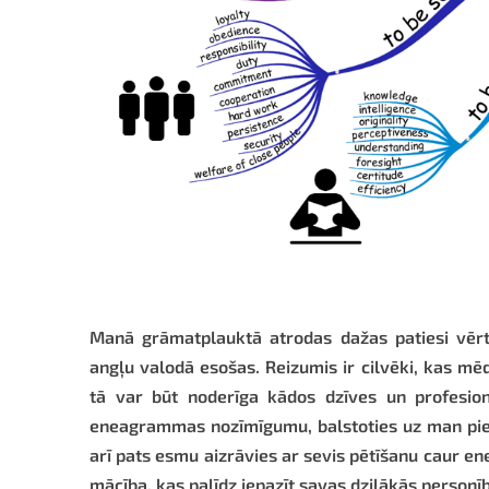
Manā grāmatplauktā atrodas dažas patiesi vērt
angļu valodā esošas. Reizumis ir cilvēki, kas m
tā var būt noderīga kādos dzīves un profesio
eneagrammas nozīmīgumu, balstoties uz man pieej
arī pats esmu aizrāvies ar sevis pētīšanu caur ene
mācība, kas palīdz iepazīt savas dziļākās personīb