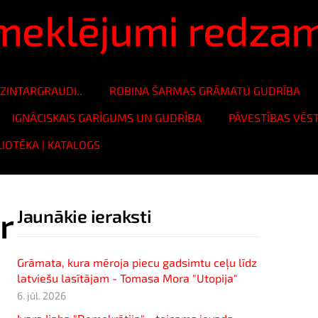
ā meklējumi redza
ZINTARGRAUDI..
ROBINA ŠARMAS GRĀMATU GUDRĪBA
IGNĀCISKAIS GARĪGUMS UN GUDRĪBA
PĀVESTĪBAS VĒS
LIOTĒKA | KATALOGS
r
Jaunākie ieraksti
Grāmata, kura mēroja piecu gadsimtu ceļu līdz
latviešu lasītājam - Tomasa Mora "Utopija"
6. jūl. 2026