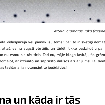
Attēlā: grāmatas vāka fragm
ielā viduspāreja vēl pienākusi, tomēr par to ir svētīgi domā
allaž esmu augsti vērtējis un tādēļ, tikko padzirdēju par
 nu esmu pie tās ticis. Tad nu, mīļie bloga lasītāji, šo grā
omājot, ar izzināto un saprasto dalīšos arī ar jums. Lai svē
 lasīšana, ja nolemsiet to iegādāties!
a un kāda ir tās