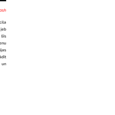
ash
ila
jeb
 šīs
ienu
ijas
ādīt
s un