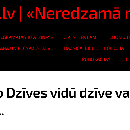
s.lv | «Neredzam
«GRĀMATAS 10 ATZIŅAS»
..IZ INTERVIJĀM..
..DOMU D
ŠANA UN PĒCNĀVES DZĪVE
BAZNĪCA, BĪBELE, TEOLOĢIJA
PUBLIKĀCIJAS
BIB
 Dzīves vidū dzīve va
.