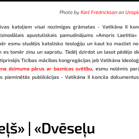
Photo by
Karl Fredrickson
on
Unspl
vas katoļiem visai nozīmīgas grāmatas - Vatikāna II konc
inodālais apustuliskais pamudinājums «Amoris Laetitia» 
ēr esmu studējis katolisko teoloģiju un kaut ko mazliet no
 es tomēr zinu un saprotu. Tādēļ dzirdot un lasot pēdējo d
iprinājis Ticības mācības kongregācijas jeb Vatikāna Ideoloģ
viena dzimuma pārus ar baznīcas svētību
, esmu nolēmis par
s pieminētās publikācijas - Vatikāna II koncila dokumentu
eļš» | «Dvēseļu