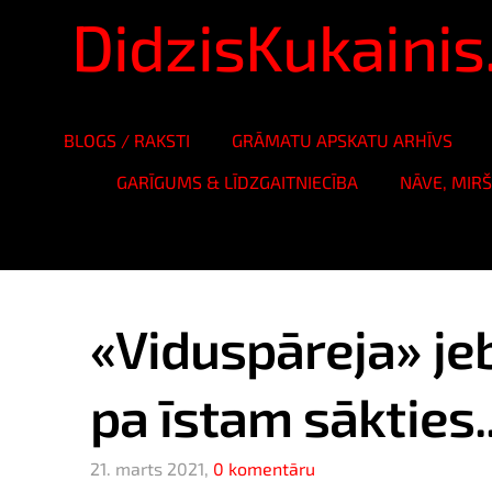
DidzisKukaini
BLOGS / RAKSTI
GRĀMATU APSKATU ARHĪVS
GARĪGUMS & LĪDZGAITNIECĪBA
NĀVE, MIR
«Viduspāreja» jeb
pa īstam sākties..
21. marts 2021,
0 komentāru