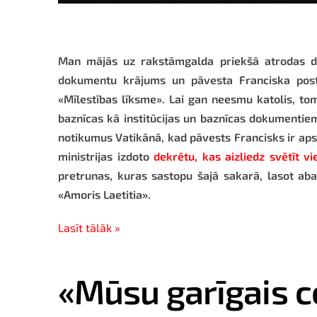
Man mājās uz rakstāmgalda priekšā atrodas di
dokumentu krājums un pāvesta Franciska posts
«Mīlestības līksme». Lai gan neesmu katolis, tom
baznīcas kā institūcijas un baznīcas dokumentiem
notikumus Vatikānā, kad pāvests Francisks ir apst
ministrijas izdoto
dekrētu, kas aizliedz svētīt 
pretrunas, kuras sastopu šajā sakarā, lasot aba
«Amoris Laetitia».
Lasīt tālāk »
«Mūsu garīgais c