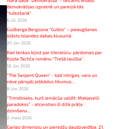
Ivara Ijaba "Demokrātija" - teicams ievads
demokrātijas izpratnē un pareizā tās
"tulkošanā"
6. jūl. 2026
Gudberga Bergsona "Gulbis" – pieaugšanas
stāsts Islandes dabas klusumā
20. jūn. 2026
Kad tenkas kļūst par literatūru: pārdomas par
Kosta Tachča romānu "Trešā laulība"
18. jūn. 2026
"The Serpent Queen" - kad intrigas, vara un
nāve pārspēj jebkādus tikumus...
8. jūn. 2026
"Trimdinieks, kurš iemācīja valdīt: Makjavelli
paradokss” - atceroties šī dižā prāta
dzimšanu...
2. maijs 2026
Garīgo dimensiju un pieredžu daudzveidība: 21.