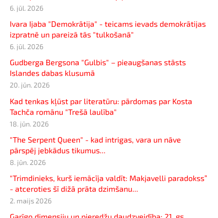
6. jūl. 2026
Ivara Ijaba "Demokrātija" - teicams ievads demokrātijas
izpratnē un pareizā tās "tulkošanā"
6. jūl. 2026
Gudberga Bergsona "Gulbis" – pieaugšanas stāsts
Islandes dabas klusumā
20. jūn. 2026
Kad tenkas kļūst par literatūru: pārdomas par Kosta
Tachča romānu "Trešā laulība"
18. jūn. 2026
"The Serpent Queen" - kad intrigas, vara un nāve
pārspēj jebkādus tikumus...
8. jūn. 2026
"Trimdinieks, kurš iemācīja valdīt: Makjavelli paradokss”
- atceroties šī dižā prāta dzimšanu...
2. maijs 2026
Garīgo dimensiju un pieredžu daudzveidība: 21. gs.