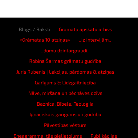
Blogs / Raksti
Grāmatu apskatu arhīvs
«Grāmatas 10 atziņas»
..iz intervijām..
..domu dzintargraudi..
Robina Šarmas grāmatu gudrība
Juris Rubenis | Lekcijas, pārdomas & atziņas
Garīgums & Līdzgaitniecība
Nāve, miršana un pēcnāves dzīve
Baznīca, Bībele, Teoloģija
Ignāciskais garīgums un gudrība
Pāvestības vēsture
Eneagramma, tās pielietojums
Publikācijas