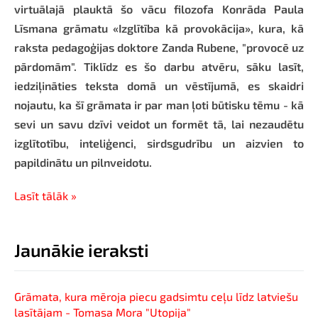
virtuālajā plauktā šo vācu filozofa Konrāda Paula
Līsmana grāmatu «Izglītība kā provokācija», kura, kā
raksta pedagoģijas doktore Zanda Rubene, "provocē uz
pārdomām". Tiklīdz es šo darbu atvēru, sāku lasīt,
iedziļināties teksta domā un vēstījumā, es skaidri
nojautu, ka šī grāmata ir par man ļoti būtisku tēmu - kā
sevi un savu dzīvi veidot un formēt tā, lai nezaudētu
izglītotību, inteliģenci, sirdsgudrību un aizvien to
papildinātu un pilnveidotu.
Lasīt tālāk »
Jaunākie ieraksti
Grāmata, kura mēroja piecu gadsimtu ceļu līdz latviešu
lasītājam - Tomasa Mora "Utopija"