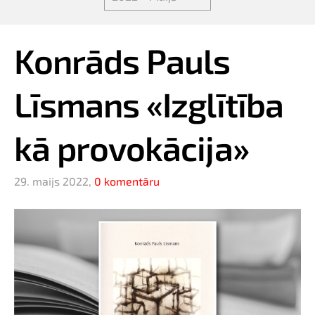
Konrāds Pauls
Līsmans «Izglītība
kā provokācija»
29. maijs 2022,
0 komentāru