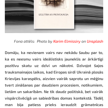
Fona attēls: Photo by
Karim Elmissiry
on
Unsplash
Domāju, ka nevienam vairs nav nekādu šaubu par to,
ka es neesmu vairs ideālistisks jauneklis ar ārkārtīgi
pozitīvu skatu uz dzīvi un nākotni. Dzīvojot šajos
trauksmainajos laikos, kad Eiropas sirdī Ukrainā plosās
Krievijas karaspēks, aizvien vairāk saprotu un mēģinu
tvert zināšanas par daudziem procesiem, notikumiem,
lietām un sakarībām. Ne tik daudz politiskā, bet vairāk
vispārcilvēcīgā un sabiedrības domas kontekstā. Tādēļ
man bija patiess prieks ieraudzīt grāmatnīcas