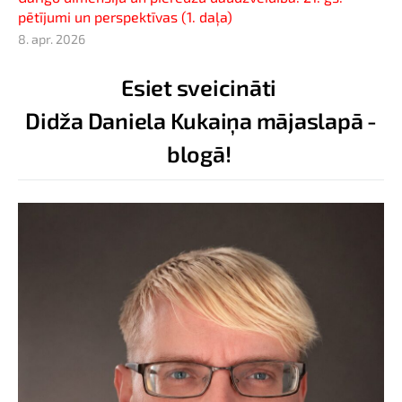
pētījumi un perspektīvas (1. daļa)
8. apr. 2026
Esiet sveicināti
Didža Daniela Kukaiņa mājaslapā -
blogā!