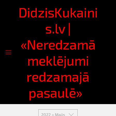
DidzisKukaini
s.lv |
«Neredzamā
meklējumi
redzamajā
pasaulē»
2022 > Maijs