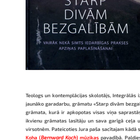
Teologs un kontemplācijas skolotājs, Integrālās 
jaunāko garadarbu, grāmatu «Starp divām bezgalī
grāmata, kurā ir apkopotas visas viņa saprastā
ikvienu grāmatas lasītāju un sava garīgā ceļa
virsotnēm. Pateicoties Jura paša sacītajam kādā 
Koha (
Bernward Koch
) mūzikas
pavadībā. Paldies,