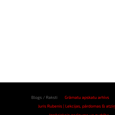
Blogs / Raksti
Grāmatu apskatu arhīvs
Juris Rubenis | Lekcijas, pārdomas & atzi
Ignāciskais garīgums un gudrība