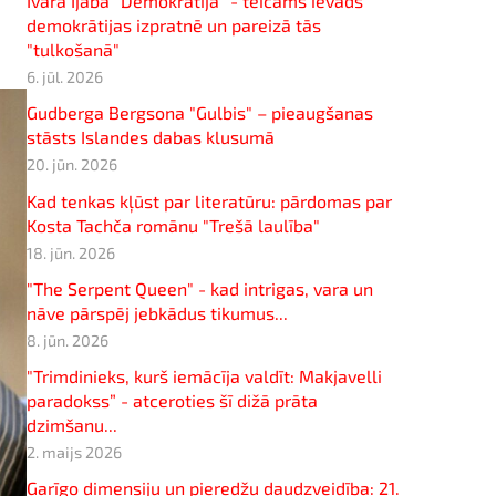
Ivara Ijaba "Demokrātija" - teicams ievads
demokrātijas izpratnē un pareizā tās
"tulkošanā"
6. jūl. 2026
Gudberga Bergsona "Gulbis" – pieaugšanas
stāsts Islandes dabas klusumā
20. jūn. 2026
Kad tenkas kļūst par literatūru: pārdomas par
Kosta Tachča romānu "Trešā laulība"
18. jūn. 2026
"The Serpent Queen" - kad intrigas, vara un
nāve pārspēj jebkādus tikumus...
8. jūn. 2026
"Trimdinieks, kurš iemācīja valdīt: Makjavelli
paradokss” - atceroties šī dižā prāta
dzimšanu...
2. maijs 2026
Garīgo dimensiju un pieredžu daudzveidība: 21.