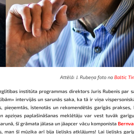
Attēlā: J. Rubeņa foto no
Baltic T
izglītības institūta programmas direktors Juris Rubenis par 
bām» intervijās un sarunās saka, ka tā ir viņa vispersonis
s, pieņemtās, īstenotās un rekomendētās garīgās prakses,
 un apziņas paplašināšanas meklētāju var vest tuvāk garīg
sarunā, šī grāmata jālasa un jāapcer vācu komponista
Bernva
 man šī mūzika arī bija lielisks atklājums! Lai lielisks garī