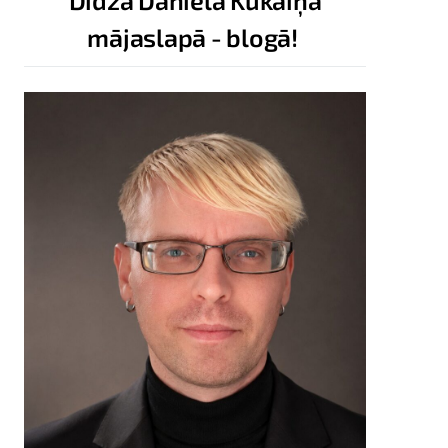
Didža Daniela Kukaiņa
mājaslapā - blogā!