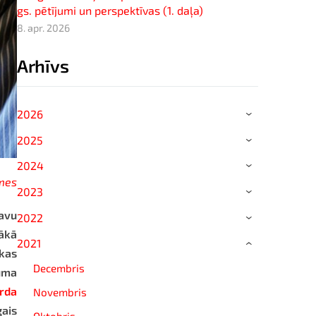
gs. pētījumi un perspektīvas (1. daļa)
8. apr. 2026
Arhīvs
2026
›
2025
›
2024
›
imes
2023
›
savu
2022
›
kākā
2021
›
 kas
Decembris
uma
rda
Novembris
gais
Oktobris