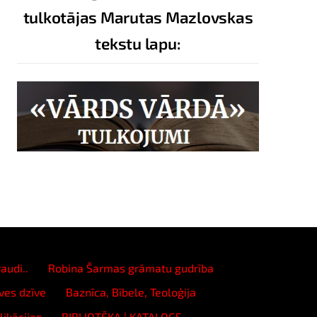
tulkotājas Marutas Mazlovskas
tekstu lapu:
audi..
Robina Šarmas grāmatu gudrība
ves dzīve
Baznīca, Bībele, Teoloģija
likācijas
BIBLIOTĒKA | KATALOGS