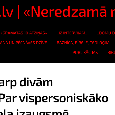
s.lv | «Neredzam
«GRĀMATAS 10 ATZIŅAS»
..IZ INTERVIJĀM..
..DOMU D
ŠANA UN PĒCNĀVES DZĪVE
BAZNĪCA, BĪBELE, TEOLOĢIJA
PUBLIKĀCIJAS
BIB
tarp divām
Par vispersoniskāko
eļa izaugsmē...