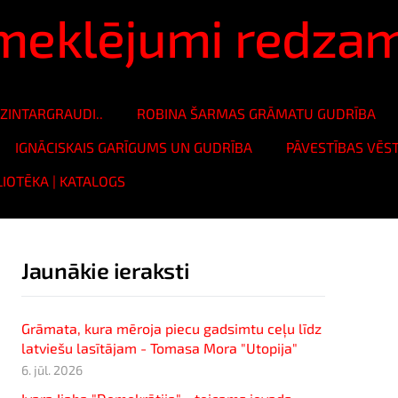
ā meklējumi redza
ZINTARGRAUDI..
ROBINA ŠARMAS GRĀMATU GUDRĪBA
IGNĀCISKAIS GARĪGUMS UN GUDRĪBA
PĀVESTĪBAS VĒS
LIOTĒKA | KATALOGS
Jaunākie ieraksti
Grāmata, kura mēroja piecu gadsimtu ceļu līdz
latviešu lasītājam - Tomasa Mora "Utopija"
6. jūl. 2026