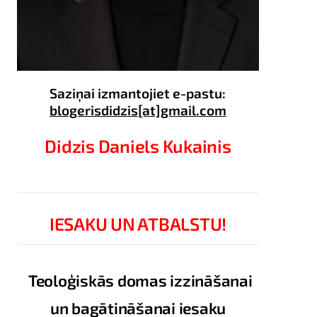
Saziņai izmantojiet e-pastu:
blogerisdidzis[at]gmail.com
Didzis Daniels Kukainis
IESAKU UN ATBALSTU!
Teoloģiskās domas izzināšanai
un bagātināšanai iesaku