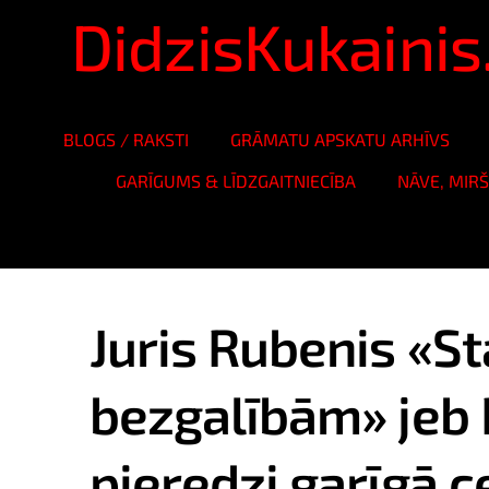
DidzisKukaini
BLOGS / RAKSTI
GRĀMATU APSKATU ARHĪVS
GARĪGUMS & LĪDZGAITNIECĪBA
NĀVE, MIR
Juris Rubenis «S
bezgalībām» jeb 
pieredzi garīgā c