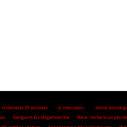
«Grāmatas 10 atziņas»
..iz intervijām..
..domu dzintargr
ņas
Garīgums & Līdzgaitniecība
Nāve, miršana un pēcnā
Pāvestības vēsture
Eneagramma, tās pielietojums
Pub