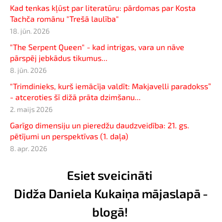
Kad tenkas kļūst par literatūru: pārdomas par Kosta
Tachča romānu "Trešā laulība"
18. jūn. 2026
"The Serpent Queen" - kad intrigas, vara un nāve
pārspēj jebkādus tikumus...
8. jūn. 2026
"Trimdinieks, kurš iemācīja valdīt: Makjavelli paradokss”
- atceroties šī dižā prāta dzimšanu...
2. maijs 2026
Garīgo dimensiju un pieredžu daudzveidība: 21. gs.
pētījumi un perspektīvas (1. daļa)
8. apr. 2026
Esiet sveicināti
Didža Daniela Kukaiņa mājaslapā -
blogā!