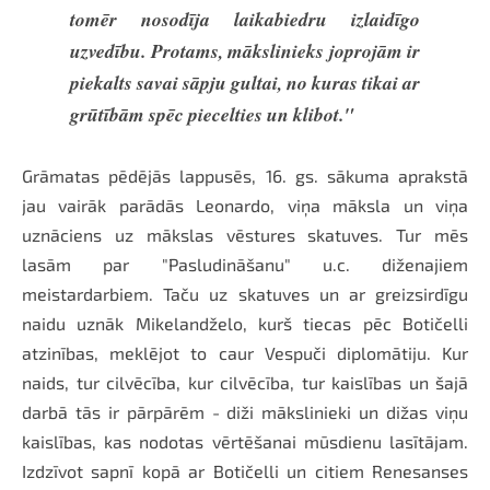
tomēr nosodīja laikabiedru izlaidīgo
uzvedību. Protams, mākslinieks joprojām ir
piekalts savai sāpju gultai, no kuras tikai ar
grūtībām spēc piecelties un klibot."
Grāmatas pēdējās lappusēs, 16. gs. sākuma aprakstā
jau vairāk parādās Leonardo, viņa māksla un viņa
uznāciens uz mākslas vēstures skatuves. Tur mēs
lasām par "Pasludināšanu" u.c. diženajiem
meistardarbiem. Taču uz skatuves un ar greizsirdīgu
naidu uznāk Mikelandželo, kurš tiecas pēc Botičelli
atzinības, meklējot to caur Vespuči diplomātiju. Kur
naids, tur cilvēcība, kur cilvēcība, tur kaislības un šajā
darbā tās ir pārpārēm - diži mākslinieki un dižas viņu
kaislības, kas nodotas vērtēšanai mūsdienu lasītājam.
Izdzīvot sapnī kopā ar Botičelli un citiem Renesanses