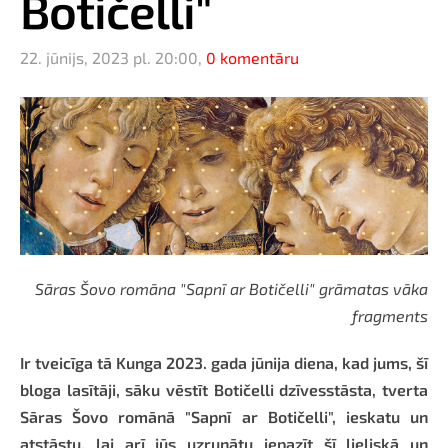
Botičelli"
22. jūnijs, 2023 pl. 20:00,
0 komentāru
Sāras Šovo romāna "Sapnī ar Botičelli" grāmatas vāka
fragments
Ir tveicīga tā Kunga 2023. gada jūnija diena, kad jums, šī
bloga lasītāji, sāku vēstīt Botičelli dzīvesstāsta, tverta
Sāras Šovo romānā "Sapnī ar Botičelli", ieskatu un
atstāstu, lai arī jūs uzrunātu iepazīt šī lieliskā un