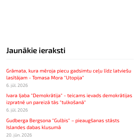
Jaunākie ieraksti
Grāmata, kura mēroja piecu gadsimtu ceļu līdz latviešu
lasītājam - Tomasa Mora "Utopija"
6. jūl. 2026
Ivara Ijaba "Demokrātija" - teicams ievads demokrātijas
izpratnē un pareizā tās "tulkošanā"
6. jūl. 2026
Gudberga Bergsona "Gulbis" – pieaugšanas stāsts
Islandes dabas klusumā
20. jūn. 2026