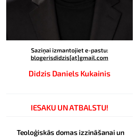
Saziņai izmantojiet e-pastu:
blogerisdidzis[at]gmail.com
Didzis Daniels Kukainis
IESAKU UN ATBALSTU!
Teoloģiskās domas izzināšanai un