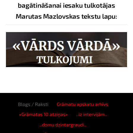
bagātināšanai iesaku tulkotājas
Marutas Mazlovskas tekstu lapu:
Blogs / Raksti
Grāmatu apskatu arhīvs
«Grāmatas 10 atziņas»
..iz intervijām..
..domu dzintargraudi..