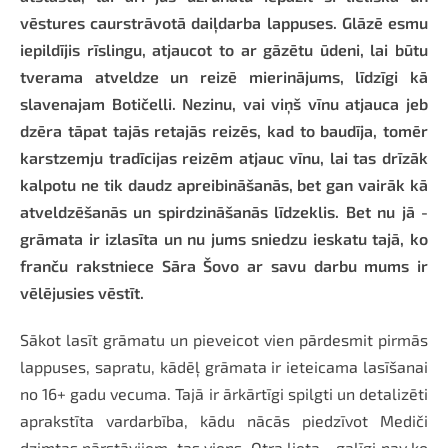
vēstures caurstrāvotā daiļdarba lappuses. Glāzē esmu
iepildījis rīslingu, atjaucot to ar gāzētu ūdeni, lai būtu
tverama atveldze un reizē mierinājums, līdzīgi kā
slavenajam Botičelli. Nezinu, vai viņš vīnu atjauca jeb
dzēra tāpat tajās retajās reizēs, kad to baudīja, tomēr
karstzemju tradīcijas reizēm atjauc vīnu, lai tas drīzāk
kalpotu ne tik daudz apreibināšanās, bet gan vairāk kā
atveldzēšanās un spirdzināšanās līdzeklis. Bet nu jā -
grāmata ir izlasīta un nu jums sniedzu ieskatu tajā, ko
franču rakstniece Sāra Šovo ar savu darbu mums ir
vēlējusies vēstīt.
Sākot lasīt grāmatu un pieveicot vien pārdesmit pirmās
lappuses, sapratu, kādēļ grāmata ir ieteicama lasīšanai
no 16+ gadu vecuma. Tajā ir ārkārtīgi spilgti un detalizēti
aprakstīta vardarbība, kādu nācās piedzīvot Mediči
dzimtas pārstāvjiem, tas viens. Otra lieta - galīgi nav ko