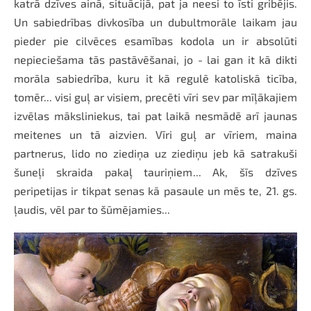
katrā dzīves ainā, situācijā, pat ja neesi to īsti gribējis.
Un sabiedrības divkosība un dubultmorāle laikam jau
pieder pie cilvēces esamības kodola un ir absolūti
nepieciešama tās pastāvēšanai, jo - lai gan it kā dikti
morāla sabiedrība, kuru it kā regulē katoliskā ticība,
tomēr... visi guļ ar visiem, precēti vīri sev par mīļākajiem
izvēlas māksliniekus, tai pat laikā nesmādē arī jaunas
meitenes un tā aizvien. Vīri guļ ar vīriem, maina
partnerus, lido no ziediņa uz ziediņu jeb kā satrakuši
šuneļi skraida pakaļ tauriņiem... Ak, šīs dzīves
peripetijas ir tikpat senas kā pasaule un mēs te, 21. gs.
ļaudis, vēl par to šūmējamies...