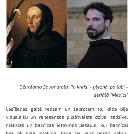
Džirolamo Savonarola. Pa kreisi - gleznā, pa labi -
seriālā "Medici"
Lasīšanas gaitā redzam un saprotam to, kāda bija
viduslaiku un renesanses pilsētvalsts dzīve, sadzīve,
mākslas un baznīcas ietekmes pasaule, kur baznīcai
bija tik liela ietekme, kāda tai vairs nekad nebūs.