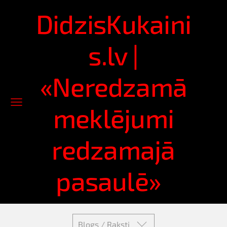
DidzisKukaini
s.lv |
«Neredzamā
meklējumi
redzamajā
pasaulē»
Blogs / Raksti