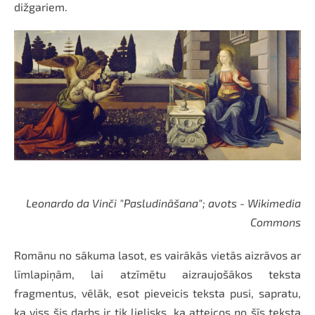
dižgariem.
Leonardo da Vinči "Pasludināšana"; avots - Wikimedia
Commons
Romānu no sākuma lasot, es vairākās vietās aizrāvos ar
līmlapiņām, lai atzīmētu aizraujošākos teksta
fragmentus, vēlāk, esot pieveicis teksta pusi, sapratu,
ka viss šis darbs ir tik lielisks, ka atteicos no šīs teksta