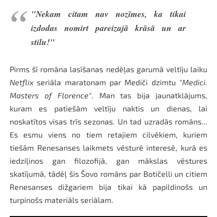
"Nekam citam nav nozīmes, ka tikai
izdodas nomirt pareizajā krāsā un ar
stilu!"
Pirms šī romāna lasīšanas nedēļas garumā veltīju laiku
Netflix
seriāla maratonam par Mediči dzimtu
"Medici.
Masters of Florence"
. Man tas bija jaunatklājums,
kuram es patiešām veltīju naktis un dienas, lai
noskatītos visas trīs sezonas. Un tad uzradās romāns...
Es esmu viens no tiem retajiem cilvēkiem, kuriem
tiešām Renesanses laikmets vēsturē interesē, kurā es
iedziļinos gan filozofijā, gan mākslas vēstures
skatījumā, tādēļ šis Šovo romāns par Botičelli un citiem
Renesanses dižgariem bija tikai kā papildinošs un
turpinošs materiāls seriālam.