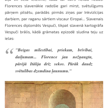
Florences slavenākie radošie gari mirst, svētulīgums
pārņem pilsētu, parādās pirmās ziņas par Inkvizīcijas
darbiem, par raganu sārtiem viscaur Eiropai... Slavenais
Florences diplomāts Vespuči, tikpat slavenā kartogrāfa
Vespuči brālis, kādā grāmatas epizodē sludina teju uz
ielas:
"Beigas mīlestībai, priekam, brīvībai,
daiļumam... Florence jau nožņaugta,
pārējā Itālija drīz sekos. Pārāk daudz
svētulības dzemdina ļaunumu."