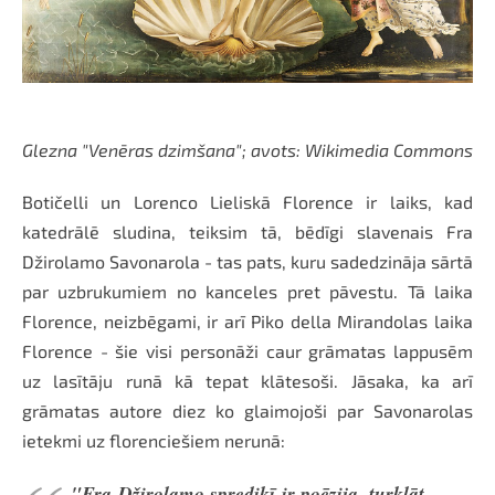
Glezna "Venēras dzimšana"; avots: Wikimedia Commons
Botičelli un Lorenco Lieliskā Florence ir laiks, kad
katedrālē sludina, teiksim tā, bēdīgi slavenais Fra
Džirolamo Savonarola - tas pats, kuru sadedzināja sārtā
par uzbrukumiem no kanceles pret pāvestu. Tā laika
Florence, neizbēgami, ir arī Piko della Mirandolas laika
Florence - šie visi personāži caur grāmatas lappusēm
uz lasītāju runā kā tepat klātesoši. Jāsaka, ka arī
grāmatas autore diez ko glaimojoši par Savonarolas
ietekmi uz florenciešiem nerunā:
"Fra Džirolamo sprediķī ir poēzija, turklāt