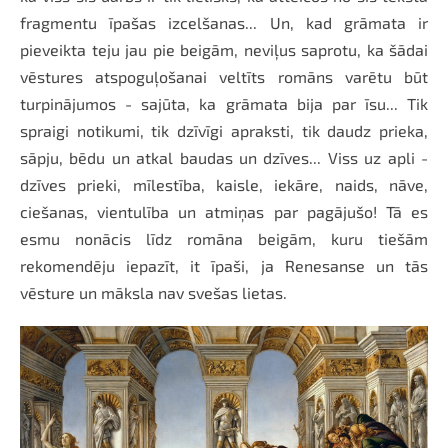
fragmentu īpašas izcelšanas... Un, kad grāmata ir
pieveikta teju jau pie beigām, neviļus saprotu, ka šādai
vēstures atspoguļošanai veltīts romāns varētu būt
turpinājumos - sajūta, ka grāmata bija par īsu... Tik
spraigi notikumi, tik dzīvīgi apraksti, tik daudz prieka,
sāpju, bēdu un atkal baudas un dzīves... Viss uz apli -
dzīves prieki, mīlestība, kaisle, iekāre, naids, nāve,
ciešanas, vientulība un atmiņas par pagājušo! Tā es
esmu nonācis līdz romāna beigām, kuru tiešām
rekomendēju iepazīt, it īpaši, ja Renesanse un tās
vēsture un māksla nav svešas lietas.