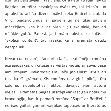
liegties un tēlot nevainīgas dvēseles, lai izlasītu un
aprakstītu arī šo diženo mākslinieku Botičelli, Lipi, da
Vinči piedzīvojumus ar saviem un ne tikai saviem
mācekļiem, kas bija ne vien viņu skolnieki, bet arī
mīļākie gultā. Patiesi, ja filmām raksta, ka tajās ir
"
explicit content
", tad jāsaka, ka šī grāmata daudz
neatpaliek.
Nevaru un nevarēju šo darbu lasīt, neatzīmējot romāna
aizraujošākās un citēšanas vērtās vietas ar sevis paša
iemīļotajiem līmkarodziņiem. Taču jāpiebilst uzreiz arī
tas, ka šī grāmata, šis romāns nav gluži pilnīgi tīra
izdoma, nebalstoties faktos, dāvājot vien autora
idejas... Grāmatas beigās lasītājs var rast gan notikumu
hronoloģiju, kas ir pamatā romāna "Sapnī ar Botičelli"
norises gaitai, gan arī vairākas lappuses ar literatūras