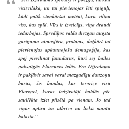
visizcilākā, un tai pievienojas lēti spīguļi,
kādi patīk vienkāršai meičai, kuru vilina
viss, kas spīd. Vīrs ir izveicīgs, viņa draudi
iedarbojas. Sprediķos valda diezgan augsta
garīguma atmosfēra, protams, dažkārt tai
pievienojas apkaunojoša demagoģija, kas
spēj pievilināt ļaundarus, kuri sēj bailes
naksnīgās Florences ielās. Fra Džirolamo
ir pakļāvis savai varai mazgadīgu dauzoņu
barus, šīs bandas, kas terorizē visu
Florenci, kuras iedzīvotāji baidās pēc
saullēkta iziet pilsētā pa vienam. Jo tad
viņus aptīra un atbrīvo no liekā mantu
balasta."