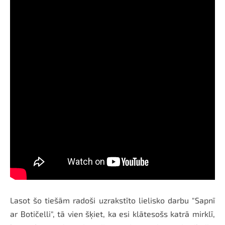
Lasot šo tiešām radoši uzrakstīto lielisko darbu "Sapnī
ar Botičelli", tā vien šķiet, ka esi klātesošs katrā mirklī,