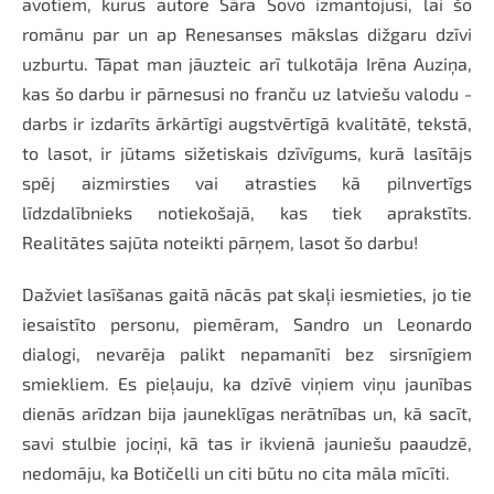
avotiem, kurus autore Sāra Šovo izmantojusi, lai šo
romānu par un ap Renesanses mākslas dižgaru dzīvi
uzburtu. Tāpat man jāuzteic arī tulkotāja Irēna Auziņa,
kas šo darbu ir pārnesusi no franču uz latviešu valodu -
darbs ir izdarīts ārkārtīgi augstvērtīgā kvalitātē, tekstā,
to lasot, ir jūtams sižetiskais dzīvīgums, kurā lasītājs
spēj aizmirsties vai atrasties kā pilnvertīgs
līdzdalībnieks notiekošajā, kas tiek aprakstīts.
Realitātes sajūta noteikti pārņem, lasot šo darbu!
Dažviet lasīšanas gaitā nācās pat skaļi iesmieties, jo tie
iesaistīto personu, piemēram, Sandro un Leonardo
dialogi, nevarēja palikt nepamanīti bez sirsnīgiem
smiekliem. Es pieļauju, ka dzīvē viņiem viņu jaunības
dienās arīdzan bija jauneklīgas nerātnības un, kā sacīt,
savi stulbie jociņi, kā tas ir ikvienā jauniešu paaudzē,
nedomāju, ka Botičelli un citi būtu no cita māla mīcīti.