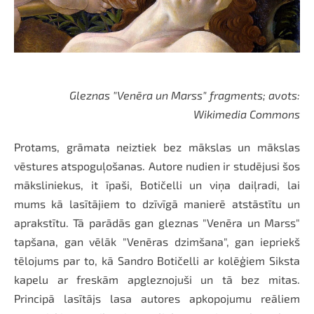
Gleznas "Venēra un Marss" fragments; avots:
Wikimedia Commons
Protams, grāmata neiztiek bez mākslas un mākslas
vēstures atspoguļošanas. Autore nudien ir studējusi šos
māksliniekus, it īpaši, Botičelli un viņa daiļradi, lai
mums kā lasītājiem to dzīvīgā manierē atstāstītu un
aprakstītu. Tā parādās gan gleznas "Venēra un Marss"
tapšana, gan vēlāk "Venēras dzimšana", gan iepriekš
tēlojums par to, kā Sandro Botičelli ar kolēģiem Siksta
kapelu ar freskām apgleznojuši un tā bez mitas.
Principā lasītājs lasa autores apkopojumu reāliem