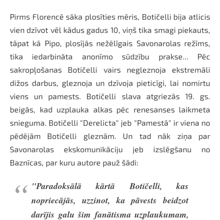
Pirms Florencē sāka plosīties mēris, Botičelli bija atlicis
vien dzīvot vēl kādus gadus 10, viņš tika smagi piekauts,
tāpat kā Pipo, plosījās nežēlīgais Savonarolas režīms,
tika iedarbināta anonīmo sūdzību prakse... Pēc
sakropļošanas Botičelli vairs negleznoja ekstremāli
dižos darbus, gleznoja un dzīvoja pieticīgi, lai nomirtu
viens un pamests. Botičelli slava atgriezās 19. gs.
beigās, kad uzplauka alkas pēc renesanses laikmeta
snieguma. Botičelli "Derelicta" jeb "Pamestā" ir viena no
pēdējām Botičelli gleznām. Un tad nāk ziņa par
Savonarolas ekskomunikāciju jeb izslēgšanu no
Baznīcas, par kuru autore pauž šādi:
"Paradoksālā kārtā Botičelli, kas
nopriecājās, uzzinot, ka pāvests beidzot
darījis galu šim fanātisma uzplaukumam,