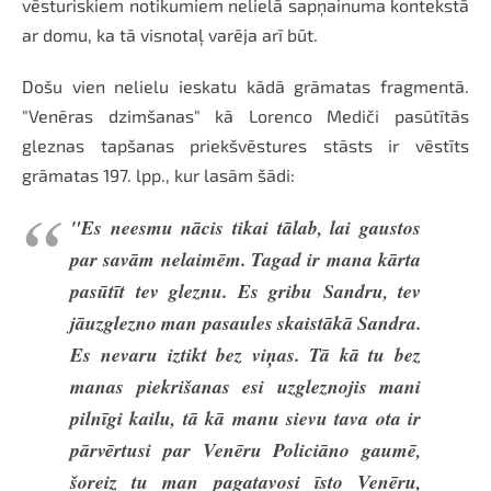
vēsturiskiem notikumiem nelielā sapņainuma kontekstā
ar domu, ka tā visnotaļ varēja arī būt.
Došu vien nelielu ieskatu kādā grāmatas fragmentā.
"Venēras dzimšanas" kā Lorenco Mediči pasūtītās
gleznas tapšanas priekšvēstures stāsts ir vēstīts
grāmatas 197. lpp., kur lasām šādi:
"Es neesmu nācis tikai tālab, lai gaustos
par savām nelaimēm. Tagad ir mana kārta
pasūtīt tev gleznu. Es gribu Sandru, tev
jāuzglezno man pasaules skaistākā Sandra.
Es nevaru iztikt bez viņas. Tā kā tu bez
manas piekrišanas esi uzgleznojis mani
pilnīgi kailu, tā kā manu sievu tava ota ir
pārvērtusi par Venēru Policiāno gaumē,
šoreiz tu man pagatavosi īsto Venēru,