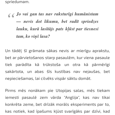
spriedumam.
Jo vai gan tas nav raksturīgi humānistam
— nevis dot likumu, bet radīt spriedzes
lauku, kurā lasītājs pats kļūst par tiesnesi
tam, ko viņš lasa?
Un tādēļ šī grāmata sākas nevis ar mierīgu aprakstu,
bet ar pārvietošanos starp pasaulēm, kur viena pasaule
tiek parādīta kā trūkstoša un otra kā pārmērīgi
sakārtota, un abas šīs kustības nav nejaušas, bet
nepieciešamas, lai cilvēks vispār sāktu domāt.
Pirms mēs nonākam pie Utopijas salas, mēs tiekam
iemesti pasaulē zem vārda "Anglija", kas nav tikai
konkrēta zeme, bet drīzāk morāls eksperiments par to,
kas notiek, kad īpašums kļūst svarīgāks par dzīvi, kad