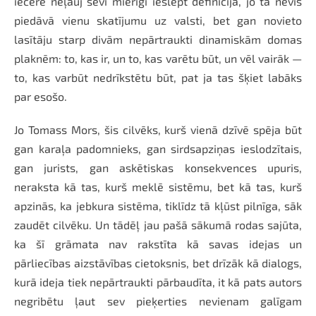
iecerē neļauj sevi mierīgi ieslēpt definīcijā, jo tā nevis
piedāvā vienu skatījumu uz valsti, bet gan novieto
lasītāju starp divām nepārtraukti dinamiskām domas
plaknēm: to, kas ir, un to, kas varētu būt, un vēl vairāk —
to, kas varbūt nedrīkstētu būt, pat ja tas šķiet labāks
par esošo.
Jo
Tomass Mors
, šis cilvēks, kurš vienā dzīvē spēja būt
gan karaļa padomnieks, gan sirdsapziņas ieslodzītais,
gan jurists, gan askētiskas konsekvences upuris,
neraksta kā tas, kurš meklē sistēmu, bet kā tas, kurš
apzinās, ka jebkura sistēma, tiklīdz tā kļūst pilnīga, sāk
zaudēt cilvēku. Un tādēļ jau pašā sākumā rodas sajūta,
ka šī grāmata nav rakstīta kā savas idejas un
pārliecības aizstāvības cietoksnis, bet drīzāk kā dialogs,
kurā ideja tiek nepārtraukti pārbaudīta, it kā pats autors
negribētu ļaut sev pieķerties nevienam galīgam