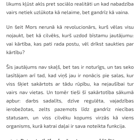
likums kļūst akls pret sociālo realitāti un kad nabadzība
vairs netiek uzlūkota kā nelaime, bet gandrīz kā vaina.
Un šeit Mors nerunā kā revolucionārs, kurš vēlas visu
nojaukt, bet kā cilvēks, kurš uzdod bīstamu jautājumu:
vai kārtība, kas pati rada postu, vēl drīkst saukties par
kārtību?
Šis jautājums nav skaļš, bet tas ir noturīgs, un tas seko
lasītājam arī tad, kad viņš jau ir nonācis pie salas, kur
viss šķiet sakārtots ar tādu rūpību, ka nejaušībai tur
vairs nav vietas. Un tomēr tieši šī sakārtotība sākumā
apbur: darbs sadalīts, dzīve regulēta, vajadzības
ierobežotas, zelts pazemots līdz gandrīz niecības
statusam, un viss cilvēku kopums virzās kā viens
organisms, kurā katrai daļai ir sava noteikta funkcija.