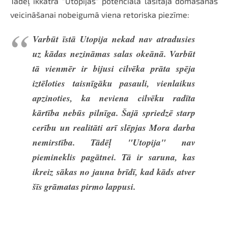
Tādēļ ikkatra "Utopijas" potenciālā lasītāja domāšanas
veicināšanai nobeigumā viena retoriska piezīme:
Varbūt īstā Utopija nekad nav atradusies
uz kādas nezināmas salas okeānā. Varbūt
tā vienmēr ir bijusi cilvēka prāta spēja
iztēloties taisnīgāku pasauli, vienlaikus
apzinoties, ka neviena cilvēku radīta
kārtība nebūs pilnīga. Šajā spriedzē starp
cerību un realitāti arī slēpjas Mora darba
nemirstība. Tādēļ "Utopija" nav
piemineklis pagātnei. Tā ir saruna, kas
ikreiz sākas no jauna brīdī, kad kāds atver
šīs grāmatas pirmo lappusi.