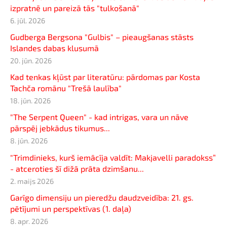
izpratnē un pareizā tās "tulkošanā"
6. jūl. 2026
Gudberga Bergsona "Gulbis" – pieaugšanas stāsts
Islandes dabas klusumā
20. jūn. 2026
Kad tenkas kļūst par literatūru: pārdomas par Kosta
Tachča romānu "Trešā laulība"
18. jūn. 2026
"The Serpent Queen" - kad intrigas, vara un nāve
pārspēj jebkādus tikumus...
8. jūn. 2026
"Trimdinieks, kurš iemācīja valdīt: Makjavelli paradokss”
- atceroties šī dižā prāta dzimšanu...
2. maijs 2026
Garīgo dimensiju un pieredžu daudzveidība: 21. gs.
pētījumi un perspektīvas (1. daļa)
8. apr. 2026