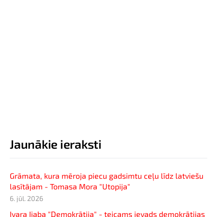
Jaunākie ieraksti
Grāmata, kura mēroja piecu gadsimtu ceļu līdz latviešu
lasītājam - Tomasa Mora "Utopija"
6. jūl. 2026
Ivara Ijaba "Demokrātija" - teicams ievads demokrātijas