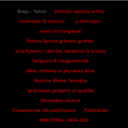
Blogs / Raksti
Grāmatu apskatu arhīvs
«Grāmatas 10 atziņas»
..iz intervijām..
..domu dzintargraudi..
Robina Šarmas grāmatu gudrība
Juris Rubenis | Lekcijas, pārdomas & atziņas
Garīgums & Līdzgaitniecība
Nāve, miršana un pēcnāves dzīve
Baznīca, Bībele, Teoloģija
Ignāciskais garīgums un gudrība
Pāvestības vēsture
Eneagramma, tās pielietojums
Publikācijas
BIBLIOTĒKA | KATALOGS