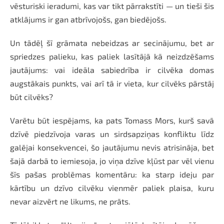
vēsturiski ieradumi, kas var tikt pārrakstīti — un tieši šis
atklājums ir gan atbrīvojošs, gan biedējošs.
Un tādēļ šī grāmata nebeidzas ar secinājumu, bet ar
spriedzes palieku, kas paliek lasītājā kā neizdzēšams
jautājums: vai ideāla sabiedrība ir cilvēka domas
augstākais punkts, vai arī tā ir vieta, kur cilvēks pārstāj
būt cilvēks?
Varētu būt iespējams, ka pats Tomass Mors, kurš savā
dzīvē piedzīvoja varas un sirdsapziņas konfliktu līdz
galējai konsekvencei, šo jautājumu nevis atrisināja, bet
šajā darbā to iemiesoja, jo viņa dzīve kļūst par vēl vienu
šīs pašas problēmas komentāru: ka starp ideju par
kārtību un dzīvo cilvēku vienmēr paliek plaisa, kuru
nevar aizvērt ne likums, ne prāts.