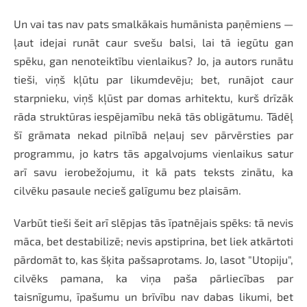
Un vai tas nav pats smalkākais humānista paņēmiens —
ļaut idejai runāt caur svešu balsi, lai tā iegūtu gan
spēku, gan nenoteiktību vienlaikus? Jo, ja autors runātu
tieši, viņš kļūtu par likumdevēju; bet, runājot caur
starpnieku, viņš kļūst par domas arhitektu, kurš drīzāk
rāda struktūras iespējamību nekā tās obligātumu. Tādēļ
šī grāmata nekad pilnībā neļauj sev pārvērsties par
programmu, jo katrs tās apgalvojums vienlaikus satur
arī savu ierobežojumu, it kā pats teksts zinātu, ka
cilvēku pasaule necieš galīgumu bez plaisām.
Varbūt tieši šeit arī slēpjas tās īpatnējais spēks: tā nevis
māca, bet destabilizē; nevis apstiprina, bet liek atkārtoti
pārdomāt to, kas šķita pašsaprotams. Jo, lasot "Utopiju",
cilvēks pamana, ka viņa paša pārliecības par
taisnīgumu, īpašumu un brīvību nav dabas likumi, bet