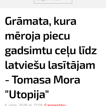
Grāmata, kura
mēroja piecu
gadsimtu ceļu līdz
latviešu lasītājam
- Tomasa Mora
"Utopija"
6. jūlijs, 2026 pl. 21:59,
0 komentāru