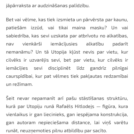
jāpārraksta ar audzināšanas palīdzību.
Bet vai vēlme, kas tiek izsmieta un pārvērsta par kaunu,
patiešām izzūd, vai tikai maina masku? Un vai
sabiedrība, kas sevi uzskata par atbrīvotu no alkatības,
nav vienkārši iemācījusies alkatību padarīt
nemanāmu? Un tā Utopija kļūst nevis par vietu, kur
cilvēks ir uzvarējis sevi, bet par vietu, kur cilvēks ir
iemācījies sevi disciplinēt līdz gandrīz pilnīgai
caurspīdībai, kur pat vēlmes tiek pakļautas redzamībai
un režīmam.
Šeit nevar nepamanīt arī pašu stāstīšanas struktūru,
kurā par Utopiju runā
Rafaēls Hitlodejs
— figūra, kura
vienlaikus ir gan liecinieks, gan iespējama konstrukcija,
gan autoram nepieciešama distance, lai viņš varētu
runāt, neuzņemoties pilnu atbildību par sacīto.