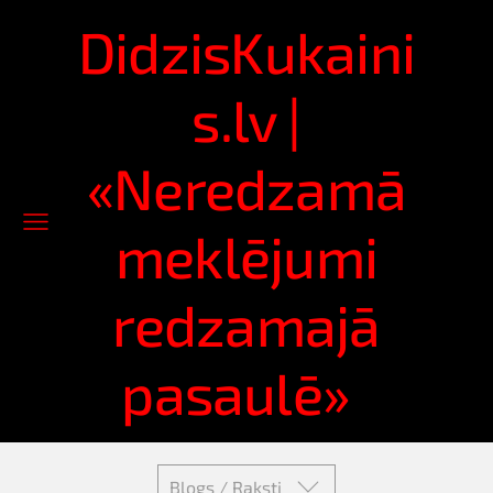
DidzisKukaini
s.lv |
«Neredzamā
meklējumi
redzamajā
pasaulē»
Blogs / Raksti