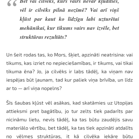
Bet vai cilvēks, kurš vairs nevar kļūdīties,
vēl ir cilvēks pilnā nozīmē? Vai arī viņš
kļūst par kaut ko līdzīgu labi uzturētai
mehānikai, kur tikums vairs nav izvēle, bet
struktūras rezultāts?
Un šeit rodas tas, ko Mors, šķiet, apzināti neatrisina: vai
tikums, kas izriet no nepieciešamības, ir tikums, vai tikai
tikuma ēna? Jo, ja cilvēks ir labs tādēļ, ka viņam nav
iespējas būt ļaunam, tad kur paliek viņa brīvība, un līdz
ar to — arī viņa nopelns?
Šīs šaubas kļūst vēl asākas, kad skatāmies uz Utopijas
attieksmi pret bagātību, jo tur zelts tiek padarīts par
nicināmu lietu, nevis tādēļ, ka tas būtu zaudējis savu
materiālo vērtību, bet tādēļ, ka tas tiek apzināti atdalīts
no vēlmes struktūras, it kā cilvēka iekāre būtu