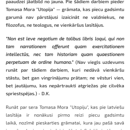
paaudzei jāatbild no jauna. Pie šādiem darbiem pieder
Tomasa Mora "Utopija" — grāmata, kas piecu gadsimtu
garumā nav pārstājusi izaicināt ne valdniekus, ne
filozofus, ne teologus, ne vienkāršus lasītājus.
"Non est leve negotium de talibus libris loqui, qui non
tam narrationem offerunt quam exercitationem
intellectūs, nec tam historiam quam quaestionem
perpetuam de ordine humano."
(Nav viegls uzdevums
runāt par tādiem darbiem, kuri nedāvā vienkāršu
stāstu, bet gan vingrinājumu prātam; ne vēsturi vien,
bet jautājumu, kas nepārtraukti atgriežas pie cilvēka
spriestspējas.) - D.K.
Runāt par
sera Tomasa Mora "Utopiju", kas pie latviešu
lasītāja ir nonākusi pirmo reizi piecu gadsimtu
laikā,
nozīmē pieskarties grāmatai, kura jau pašā savā