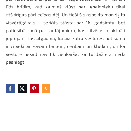
līdz brīdim, kad kaimiņš kļūst par ienaidnieku tikai
atšķirīgas pārliecības dēļ. Un tieši šis aspekts man šķita
visvērtīgākais – seriāls stāsta par 16. gadsimtu, bet
patiesībā runā par jautājumiem, kas cilvēcei ir aktuāli
joprojām. Tas atgādina, ka aiz katra vēstures notikuma
ir cilvēki ar savām bailēm, cerībām un kļūdām, un ka
vēsture nekad nav tik vienkārša, kā to dažreiz mēdz
pasniegt.