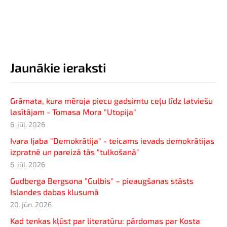
Jaunākie ieraksti
Grāmata, kura mēroja piecu gadsimtu ceļu līdz latviešu
lasītājam - Tomasa Mora "Utopija"
6. jūl. 2026
Ivara Ijaba "Demokrātija" - teicams ievads demokrātijas
izpratnē un pareizā tās "tulkošanā"
6. jūl. 2026
Gudberga Bergsona "Gulbis" – pieaugšanas stāsts
Islandes dabas klusumā
20. jūn. 2026
Kad tenkas kļūst par literatūru: pārdomas par Kosta