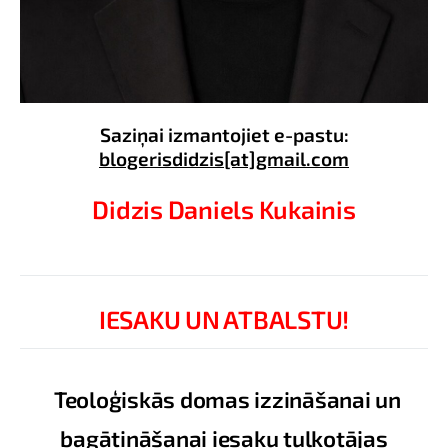
Saziņai izmantojiet e-pastu:
blogerisdidzis[at]gmail.com
Didzis Daniels Kukainis
IESAKU UN ATBALSTU!
Teoloģiskās domas izzināšanai un
bagātināšanai iesaku tulkotājas