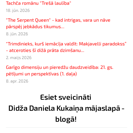
Tachča romānu "Trešā laulība"
18. jūn. 2026
"The Serpent Queen" - kad intrigas, vara un nāve
pārspēj jebkādus tikumus...
8. jūn. 2026
"Trimdinieks, kurš iemācīja valdīt: Makjavelli paradokss”
- atceroties šī dižā prāta dzimšanu...
2. maijs 2026
Garīgo dimensiju un pieredžu daudzveidība: 21. gs.
pētījumi un perspektīvas (1. daļa)
8. apr. 2026
Esiet sveicināti
Didža Daniela Kukaiņa mājaslapā -
blogā!