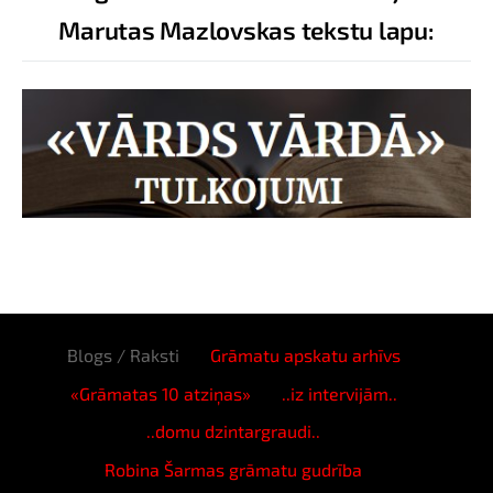
Marutas Mazlovskas tekstu lapu:
Blogs / Raksti
Grāmatu apskatu arhīvs
«Grāmatas 10 atziņas»
..iz intervijām..
..domu dzintargraudi..
Robina Šarmas grāmatu gudrība