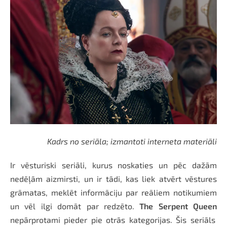
Kadrs no seriāla; izmantoti interneta materiāli
Ir vēsturiski seriāli, kurus noskaties un pēc dažām
nedēļām aizmirsti, un ir tādi, kas liek atvērt vēstures
grāmatas, meklēt informāciju par reāliem notikumiem
un vēl ilgi domāt par redzēto.
The Serpent Queen
nepārprotami pieder pie otrās kategorijas. Šis seriāls