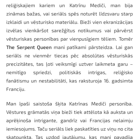
reliģiskajiem kariem un Katrīnu Mediči, man bija
zināmas bažas, vai seriāls spēs noturēt līdzsvaru starp
izklaidi un vēsturisko materiālu. Bieži vien ekranizācijas
izvēlas vienkāršot sarežģītus notikumus vai pārvērst
vēsturiskas personības par vienpusīgiem tēliem. Tomēr
The Serpent Queen
mani patīkami pārsteidza. Lai gan
seriāls ne vienmēr tiecas pēc absolūtas vēsturiskās
precizitātes, tas ļoti veiksmīgi uztver laikmeta garu –
nemitīgo spriedzi, politiskās intrigas, reliģisko
fanātismu un nestabilitāti, kas raksturoja 16. gadsimta
Franciju.
Man īpaši saistoša šķita Katrīnas Mediči personība.
Vēstures grāmatās viņa bieži tiek attēlota kā auksta un
aprēķinoša intrigante, gandrīz vai Francijas nelaimju
iemiesojums. Taču seriāls liek paskatīties uz viņu no cita
skatpunkta. Tas uzdod jautājumu, kas mani pavadīja