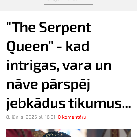
"The Serpent
Queen" - kad
intrigas, vara un
nāve pārspēj
jebkādus tikumus...
8. jūnijs, 2026 pl. 16:31,
0 komentāru