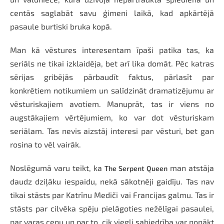
centās saglabāt savu ģimeni laikā, kad apkārtējā
pasaule burtiski bruka kopā.
Man kā vēstures interesentam īpaši patika tas, ka
seriāls ne tikai izklaidēja, bet arī lika domāt. Pēc katras
sērijas gribējās pārbaudīt faktus, pārlasīt par
konkrētiem notikumiem un salīdzināt dramatizējumu ar
vēsturiskajiem avotiem. Manuprāt, tas ir viens no
augstākajiem vērtējumiem, ko var dot vēsturiskam
seriālam. Tas nevis aizstāj interesi par vēsturi, bet gan
rosina to vēl vairāk.
Noslēgumā varu teikt, ka
man atstāja
The Serpent Queen
daudz dziļāku iespaidu, nekā sākotnēji gaidīju. Tas nav
tikai stāsts par Katrīnu Mediči vai Francijas galmu. Tas ir
stāsts par cilvēka spēju pielāgoties nežēlīgai pasaulei,
par varas cenu un par to, cik viegli sabiedrība var nonākt