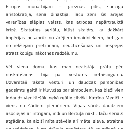
Eiropas monarhijām – greznas pilis, spēcīga
aristokrātija, sena dinastija. Taču zem šīs ārējās
varenības slēpjas valsts, kas atrodas nepārtrauktā
krīzē. Skatoties seriālu, kļūst skaidrs, ka dažkārt
impērijas nesabrūk no ārējiem ienaidniekiem, bet gan
no iekšējām pretrunām, neuzticēšanās un nespējas
atrast kopīgu nākotnes redzējumu.
Vēl viena doma, kas man neatstāja prātu pēc
noskatīšanās, bija par vēstures netaisnīgumu.
Uzvarētāji raksta vēsturi, un daudzas personības
gadsimtu gaitā ir kļuvušas par simboliem, kas bieži vien
ir daudz vienkāršāki nekā reālie cilvēki. Katrīna Mediči ir
viens no šādiem piemēriem. Viņas vārds daudziem
asociējas ar intrigām, indi un Bērtuļa nakti. Taču seriāls
atgādina, ka aiz šī mīta stāvēja arī māte, sieva, atraitne
un valdniece, kura dzīvoja nepārtrauktā spiedienā un