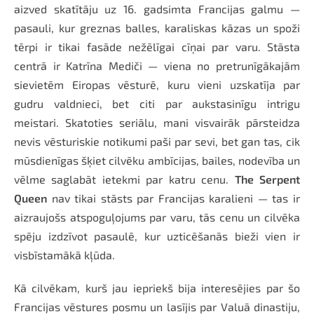
aizved skatītāju uz 16. gadsimta Francijas galmu —
pasauli, kur greznas balles, karaliskas kāzas un spoži
tērpi ir tikai fasāde nežēlīgai cīņai par varu. Stāsta
centrā ir Katrīna Mediči — viena no pretrunīgākajām
sievietēm Eiropas vēsturē, kuru vieni uzskatīja par
gudru valdnieci, bet citi par aukstasinīgu intrigu
meistari. Skatoties seriālu, mani visvairāk pārsteidza
nevis vēsturiskie notikumi paši par sevi, bet gan tas, cik
mūsdienīgas šķiet cilvēku ambīcijas, bailes, nodevība un
vēlme saglabāt ietekmi par katru cenu.
The Serpent
Queen
nav tikai stāsts par Francijas karalieni — tas ir
aizraujošs atspoguļojums par varu, tās cenu un cilvēka
spēju izdzīvot pasaulē, kur uzticēšanās bieži vien ir
visbīstamākā kļūda.
Kā cilvēkam, kurš jau iepriekš bija interesējies par šo
Francijas vēstures posmu un lasījis par Valuā dinastiju,