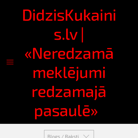
DidzisKukaini
s.lv |
«Neredzamā
meklējumi
redzamajā
pasaulē»
Blogs / Raksti