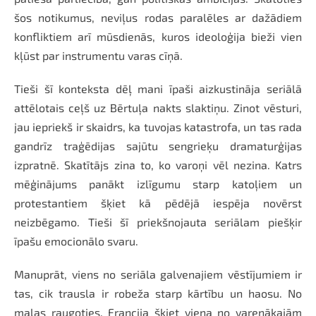
šos notikumus, neviļus rodas paralēles ar dažādiem
konfliktiem arī mūsdienās, kuros ideoloģija bieži vien
kļūst par instrumentu varas cīņā.
Tieši šī konteksta dēļ mani īpaši aizkustināja seriālā
attēlotais ceļš uz Bērtuļa nakts slaktiņu. Zinot vēsturi,
jau iepriekš ir skaidrs, ka tuvojas katastrofa, un tas rada
gandrīz traģēdijas sajūtu sengrieķu dramaturģijas
izpratnē. Skatītājs zina to, ko varoņi vēl nezina. Katrs
mēģinājums panākt izlīgumu starp katoļiem un
protestantiem šķiet kā pēdējā iespēja novērst
neizbēgamo. Tieši šī priekšnojauta seriālam piešķir
īpašu emocionālo svaru.
Manuprāt, viens no seriāla galvenajiem vēstījumiem ir
tas, cik trausla ir robeža starp kārtību un haosu. No
malas raugoties, Francija šķiet viena no varenākajām