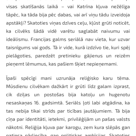
visas skatīšanās laikā – vai Katrīna kļuva nežēlīga
tāpēc, ka tāda bija pēc dabas, vai arī viņu tādu izveidoja
apstākļi? Skatoties viņas dzīves ceļu, kļūst grūti noticēt,
ka cilvēks šādā vidē varētu saglabāt naivumu vai
ideālismu. Francijas galms seriālā nav vieta, kur uzvar
taisnīgums vai gods. Tā ir vide, kurā izdzīvo tie, kuri spēj
pielāgoties, paredzēt pretinieku gājienus un reizēm
pieņemt lēmumus, kas pašiem šķiet nepieņemami.
Īpaši spēcīgi mani uzrunāja reliģisko karu tēma.
Mūsdienu cilvēkam dažkārt ir grūti līdz galam izprast,
cik dziļas un postošas bija katoļu un hugenotu
nesaskaņas 16. gadsimtā. Seriāls ļoti labi atgādina, ka
tas nebija tikai strīds par ticības jautājumiem. Tā bija
cīņa par identitāti, ietekmi, privilēģijām un pašas valsts
nākotni. Reliģija kļuva par karogu, zem kura slēpās gan
patiesa pārliecība, gan politiskas ambīcijas. Skatoties