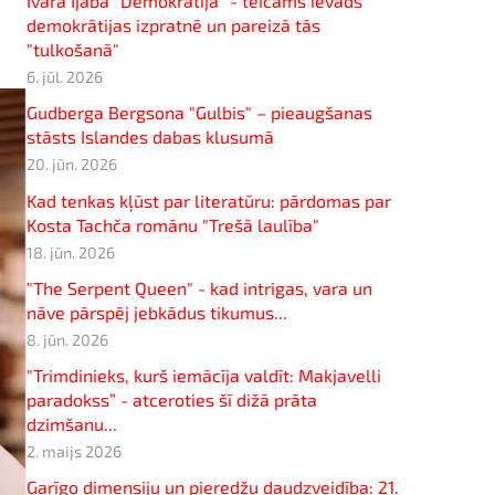
Ivara Ijaba "Demokrātija" - teicams ievads
demokrātijas izpratnē un pareizā tās
"tulkošanā"
6. jūl. 2026
Gudberga Bergsona "Gulbis" – pieaugšanas
stāsts Islandes dabas klusumā
20. jūn. 2026
Kad tenkas kļūst par literatūru: pārdomas par
Kosta Tachča romānu "Trešā laulība"
18. jūn. 2026
"The Serpent Queen" - kad intrigas, vara un
nāve pārspēj jebkādus tikumus...
8. jūn. 2026
"Trimdinieks, kurš iemācīja valdīt: Makjavelli
paradokss” - atceroties šī dižā prāta
dzimšanu...
2. maijs 2026
Garīgo dimensiju un pieredžu daudzveidība: 21.