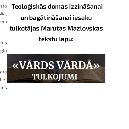
Teoloģiskās domas izzināšanai
lsta
skā,
un bagātināšanai iesaku
tiem
tulkotājas Marutas Mazlovskas
tekstu lapu:
tus
egla
mata
bet
ules