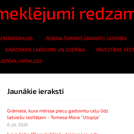
ā meklējumi redza
ZINTARGRAUDI..
ROBINA ŠARMAS GRĀMATU GUDRĪBA
IGNĀCISKAIS GARĪGUMS UN GUDRĪBA
PĀVESTĪBAS VĒS
LIOTĒKA | KATALOGS
Jaunākie ieraksti
Grāmata, kura mēroja piecu gadsimtu ceļu līdz
latviešu lasītājam - Tomasa Mora "Utopija"
6. jūl. 2026