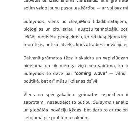
solim veido jaunu pasaules kārtību — ar vai bez m
Suleyman
, viens no
DeepMind
līdzdibinātājiem,
bioloģijas un citu strauji augošu tehnoloģiju po
iekšēji motivētu perspektīvu, ko reti iespējams i
teorētiķis, bet kā cilvēks, kurš atradies inovāciju ep
Galvenā grāmatas tēze ir skaidra un nepielūdzam
pieejama un tik mēroga ziņā neatvairāma, ka tra
Suleyman
to dēvē par
“coming wave”
— vilni, 
politikā, bet arī mūsu ikdienas dzīvē.
Viens no spēcīgākajiem grāmatas aspektiem ir
saprotami, nezaudējot to būtību.
Suleyman
analiz
un globālās inovāciju ķēdes, bet dara to ar racionā
ceļojumā pie problēmu saknēm.