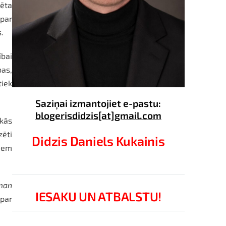
lēta
par
.
ībai
as,
tiek
Saziņai izmantojiet e-pastu:
blogerisdidzis[at]gmail.com
skās
zēti
Didzis Daniels Kukainis
viem
man
IESAKU UN ATBALSTU!
 par