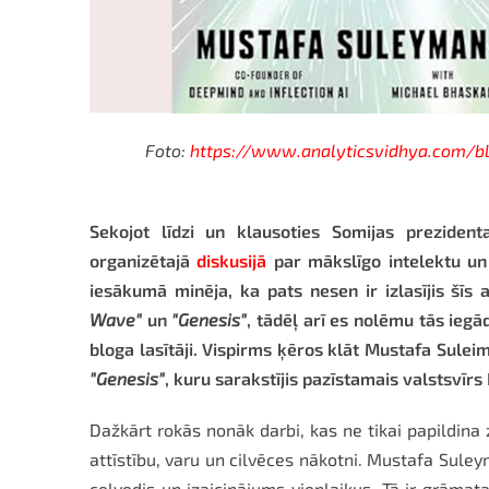
Foto:
https://www.analyticsvidhya.com/b
Sekojot līdzi un klausoties Somijas prezident
organizētajā
diskusijā
par mākslīgo intelektu un
iesākumā minēja, ka pats nesen ir izlasījis šī
Wave"
un
"Genesis"
, tādēļ arī es nolēmu tās iegād
bloga lasītāji. Vispirms ķēros klāt Mustafa Sule
"Genesis"
, kuru sarakstījis pazīstamais valstsvīrs
Dažkārt rokās nonāk darbi, kas ne tikai papildina 
attīstību, varu un cilvēces nākotni. Mustafa Sul
ceļvedis un izaicinājums vienlaikus. Tā ir grāmat