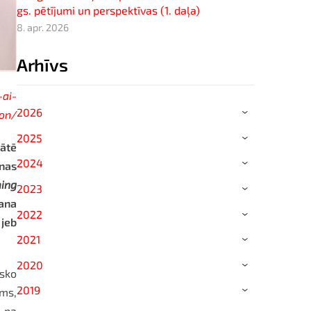
gs. pētījumi un perspektīvas (1. daļa)
8. apr. 2026
Arhīvs
ai-
2026
ion/
›
2025
›
ātē
2024
unas
›
ing
2023
›
mana
2022
›
 jeb
2021
›
2020
›
isko
2019
ums,
›
i pa