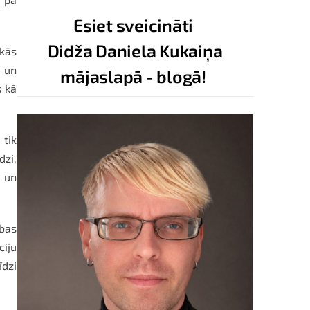
Esiet sveicināti
Didža Daniela Kukaiņa
skās
u un
mājaslapā - blogā!
s kā
 tik
dzi.
 un
bas
ciju
īdzi