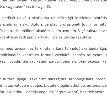
ūsu sagatavotības to sagaidīt.
 piedāvā unikālu skatījumu uz mākslīgā intelekta, sintēti
tenciālu un risku. Autors pārstāv profesionāli ļoti informēt
egūt no tradicionāliem akadēmiskiem avotiem. Viņš raksta nevi
icentrā un redzējis, cik strauji idejas pārtop realitātē.
a: mēs tuvojamies laikmetam, kurā tehnoloģiskā jauda kļūs
dicionālās kontroles formas vienkārši nespēs tai sekot lī
kas novedīs pie radikālām pārvērtībām ne tikai ekonomikā
 autora spēja izskaidrot sarežģītas tehnoloģiskas parādī
ē lielos valodu modeļus, biotehnoloģiju attīstību, automatizā
lu skaidrību. Lasītājs nepaliek “ārpus kadra”, bet tiek vests l