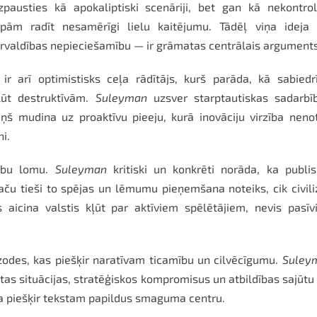
zpausties kā apokaliptiski scenāriji, bet gan kā nekontro
ām radīt nesamērīgi lielu kaitējumu. Tādēļ viņa ideja 
rvaldības nepieciešamību — ir grāmatas centrālais arguments
ir arī optimistisks ceļa rādītājs, kurš parāda, kā sabiedr
ļūt destruktīvām.
Suleyman
uzsver starptautiskas sadarbīb
ņš mudina uz proaktīvu pieeju, kurā inovāciju virzība neno
ni.
dību lomu.
Suleyman
kritiski un konkrēti norāda, ka publi
taču tieši to spējas un lēmumu pieņemšana noteiks, cik civili
s aicina valstis kļūt par aktīviem spēlētājiem, nevis pasī
odes, kas piešķir naratīvam ticamību un cilvēcīgumu.
Suley
gtas situācijas, stratēģiskos kompromisus un atbildības sajūtu
ba piešķir tekstam papildus smaguma centru.