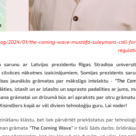
log/2024/01/the-coming-wave-mustafa-suleymans-call-for-
regulat
a sarunu ar Latvijas prezidentu Rīgas Stradiņa universit
 cilvēces nākotnes izaicinājumiem, Somijas prezidents sar
s abas jaunākās grāmatas par mākslīgo intelektu -
"The Com
āties, izlasīt un ar izlasīto un saprasto padalīties ar jums, 
imana grāmatai un drīzumā būs arī apraksts par otru grāmatu
 Kisindžers kopā ar vēl diviem tehnoloģiju guru. Lai noder!
zināšanu klāstu, bet liek pārvērtēt priekšstatus par tehnoloģ
eyman grāmata
“The Coming Wave”
ir tieši šāds darbs: brīdināj
a par pārmaiņām, kas jau klauvē pie durvīm, un vilni, kas sol