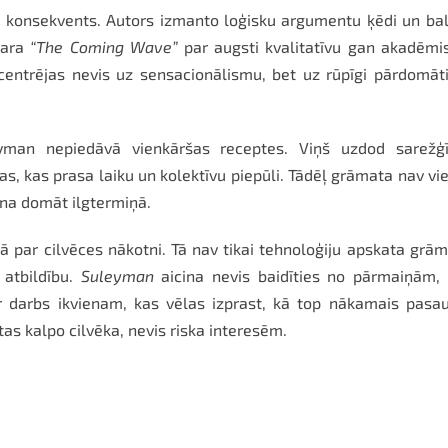
 un konsekvents. Autors izmanto loģisku argumentu ķēdi un ba
dara
“The Coming Wave”
par augsti kvalitatīvu gan akadēmi
 centrējas nevis uz sensacionālismu, bet uz rūpīgi pārdomā
man nepiedāvā vienkāršas receptes. Viņš uzdod sarežģī
s, kas prasa laiku un kolektīvu piepūli. Tādēļ grāmata nav vi
sina domāt ilgtermiņā.
ā par cilvēces nākotni. Tā nav tikai tehnoloģiju apskata grā
 atbildību.
Suleyman
aicina nevis baidīties no pārmaiņām, 
 ir darbs ikvienam, kas vēlas izprast, kā top nākamais pasa
as kalpo cilvēka, nevis riska interesēm.