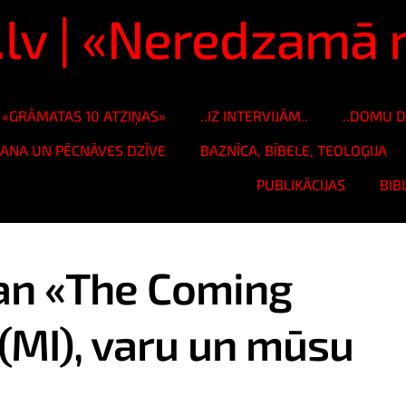
s.lv | «Neredzam
«GRĀMATAS 10 ATZIŅAS»
..IZ INTERVIJĀM..
..DOMU D
ŠANA UN PĒCNĀVES DZĪVE
BAZNĪCA, BĪBELE, TEOLOĢIJA
PUBLIKĀCIJAS
BIB
an «The Coming
 (MI), varu un mūsu