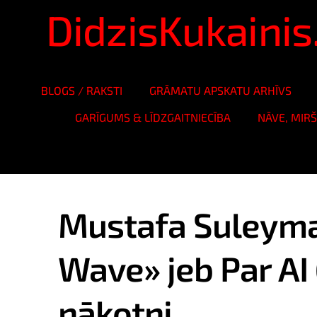
DidzisKukaini
BLOGS / RAKSTI
GRĀMATU APSKATU ARHĪVS
GARĪGUMS & LĪDZGAITNIECĪBA
NĀVE, MIR
Mustafa Suleym
Wave» jeb Par AI
nākotni...