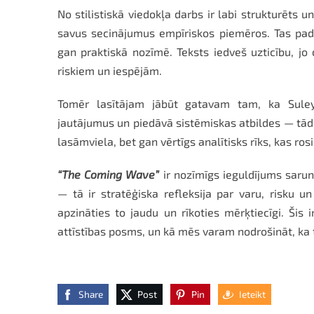
No stilistiskā viedokļa darbs ir labi strukturēts
savus secinājumus empīriskos piemēros. Tas pa
gan praktiskā nozīmē. Teksts iedveš uzticību, jo
riskiem un iespējām.
Tomēr lasītājam jābūt gatavam tam, ka Suley
jautājumus un piedāvā sistēmiskas atbildes — tāda
lasāmviela, bet gan vērtīgs analītisks rīks, kas ro
“The Coming Wave”
ir nozīmīgs ieguldījums sarun
— tā ir stratēģiska refleksija par varu, risku un
apzināties to jaudu un rīkoties mērķtiecīgi. Šis
attīstības posms, un kā mēs varam nodrošināt, ka t
Share
Post
Pin
Ieteikt