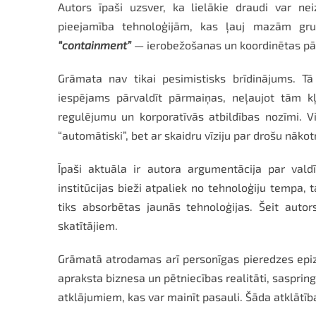
Autors īpaši uzsver, ka lielākie draudi var nei
pieejamība tehnoloģijām, kas ļauj mazām grup
“containment”
— ierobežošanas un koordinētas pā
Grāmata nav tikai pesimistisks brīdinājums. Tā 
iespējams pārvaldīt pārmaiņas, neļaujot tām k
regulējumu un korporatīvās atbildības nozīmi. Vi
“automātiski”, bet ar skaidru vīziju par drošu nākot
Īpaši aktuāla ir autora argumentācija par val
institūcijas bieži atpaliek no tehnoloģiju tempa, 
tiks absorbētas jaunās tehnoloģijas. Šeit autor
skatītājiem.
Grāmatā atrodamas arī personīgas pieredzes epiz
apraksta biznesa un pētniecības realitāti, sasprin
atklājumiem, kas var mainīt pasauli. Šāda atklātī