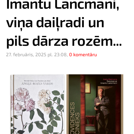
Imantu Lancmani,
viņa daiļradi un
pils dārza rozēm...
27. februāris, 2025 pl. 23:08,
0 komentāru