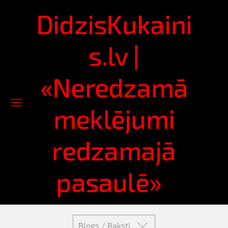
DidzisKukaini
s.lv |
«Neredzamā
meklējumi
redzamajā
pasaulē»
Blogs / Raksti