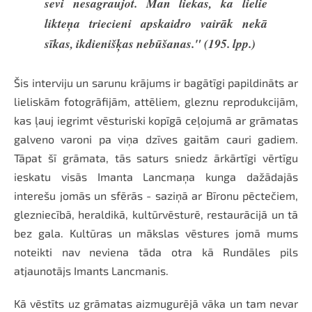
sevi nesagraujot. Man liekas, ka lielie
likteņa triecieni apskaidro vairāk nekā
sīkas, ikdienišķas nebūšanas." (195. lpp.)
Šis interviju un sarunu krājums ir bagātīgi papildināts ar
lieliskām fotogrāfijām, attēliem, gleznu reprodukcijām,
kas ļauj iegrimt vēsturiski kopīgā ceļojumā ar grāmatas
galveno varoni pa viņa dzīves gaitām cauri gadiem.
Tāpat šī grāmata, tās saturs sniedz ārkārtīgi vērtīgu
ieskatu visās Imanta Lancmaņa kunga dažādajās
interešu jomās un sfērās - saziņā ar Bīronu pēctečiem,
glezniecībā, heraldikā, kultūrvēsturē, restaurācijā un tā
bez gala. Kultūras un mākslas vēstures jomā mums
noteikti nav neviena tāda otra kā Rundāles pils
atjaunotājs Imants Lancmanis.
Kā vēstīts uz grāmatas aizmugurējā vāka un tam nevar