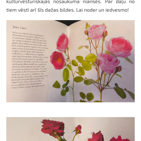
kultūrvēsturiskajās nosaukuma niansēs. Par daļu no
tiem vēstī arī šīs dažas bildes. Lai noder un iedvesmo!