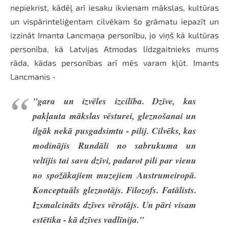
nepiekrist, kādēļ arī iesaku ikvienam mākslas, kultūras
un vispārinteliģentam cilvēkam šo grāmatu iepazīt un
izzināt Imanta Lancmaņa personību, jo viņš kā kultūras
personība, kā Latvijas Atmodas līdzgaitnieks mums
rāda, kādas personības arī mēs varam kļūt. Imants
Lancmanis -
"gara un izvēles izcilība. Dzīve, kas
pakļauta mākslas vēsturei, gleznošanai un
ilgāk nekā pusgadsimtu - pilij. Cilvēks, kas
modinājis Rundāli no sabrukuma un
veltījis tai savu dzīvi, padarot pili par vienu
no spožākajiem muzejiem Austrumeiropā.
Konceptuāls gleznotājs. Filozofs. Fatālists.
Izsmalcināts dzīves vērotājs. Un pāri visam
estētika - kā dzīves vadlīnija."