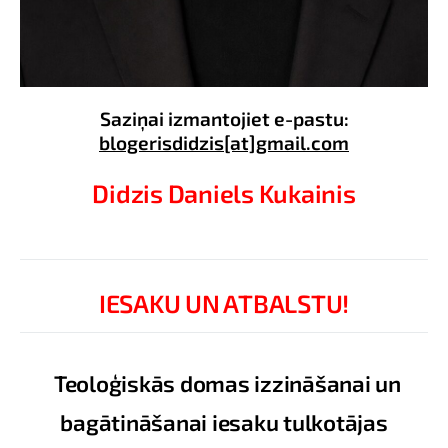
Saziņai izmantojiet e-pastu:
blogerisdidzis[at]gmail.com
Didzis Daniels Kukainis
IESAKU UN ATBALSTU!
Teoloģiskās domas izzināšanai un
bagātināšanai iesaku tulkotājas