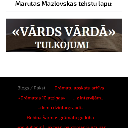
Marutas Mazlovskas tekstu lapu:
Blogs / Raksti
Grāmatu apskatu arhīvs
«Grāmatas 10 atziņas»
..iz intervijām..
..domu dzintargraudi..
Robina Šarmas grāmatu gudrība
Juris Rubenis | Lekcijas, pārdomas & atziņas