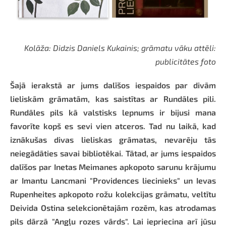
Kolāža: Didzis Daniels Kukainis; grāmatu vāku attēli:
publicitātes foto
Šajā ierakstā ar jums dalīšos iespaidos par divām
lieliskām grāmatām, kas saistītas ar Rundāles pili.
Rundāles pils kā valstisks lepnums ir bijusi mana
favorīte kopš es sevi vien atceros. Tad nu laikā, kad
iznākušas divas lieliskas grāmatas, nevarēju tās
neiegādāties savai bibliotēkai. Tātad, ar jums iespaidos
dalīšos par Inetas Meimanes apkopoto sarunu krājumu
ar Imantu Lancmani "Providences liecinieks" un Ievas
Rupenheites apkopoto rožu kolekcijas grāmatu, veltītu
Deivida Ostina selekcionētajām rozēm, kas atrodamas
pils dārzā "Angļu rozes vārds". Lai iepriecina arī jūsu