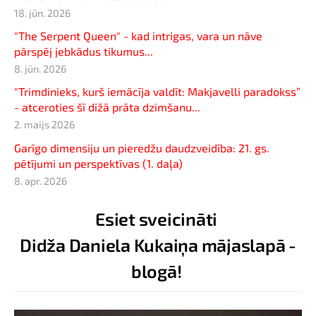
18. jūn. 2026
"The Serpent Queen" - kad intrigas, vara un nāve
pārspēj jebkādus tikumus...
8. jūn. 2026
"Trimdinieks, kurš iemācīja valdīt: Makjavelli paradokss”
- atceroties šī dižā prāta dzimšanu...
2. maijs 2026
Garīgo dimensiju un pieredžu daudzveidība: 21. gs.
pētījumi un perspektīvas (1. daļa)
8. apr. 2026
Esiet sveicināti
Didža Daniela Kukaiņa mājaslapā -
blogā!