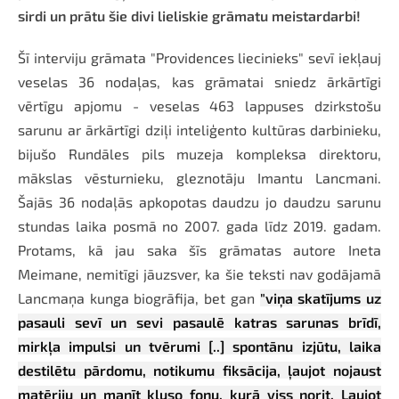
sirdi un prātu šie divi lieliskie grāmatu meistardarbi!
Šī interviju grāmata "Providences liecinieks" sevī iekļauj
veselas 36 nodaļas, kas grāmatai sniedz ārkārtīgi
vērtīgu apjomu - veselas 463 lappuses dzirkstošu
sarunu ar ārkārtīgi dziļi inteliģento kultūras darbinieku,
bijušo Rundāles pils muzeja kompleksa direktoru,
mākslas vēsturnieku, gleznotāju Imantu Lancmani.
Šajās 36 nodaļās apkopotas daudzu jo daudzu sarunu
stundas laika posmā no 2007. gada līdz 2019. gadam.
Protams, kā jau saka šīs grāmatas autore Ineta
Meimane, nemitīgi jāuzsver, ka šie teksti nav godājamā
Lancmaņa kunga biogrāfija, bet gan
"viņa skatījums uz
pasauli sevī un sevi pasaulē katras sarunas brīdī,
mirkļa impulsi un tvērumi [..] spontānu izjūtu, laika
destilētu pārdomu, notikumu fiksācija, ļaujot nojaust
matēriju un manīt kluso fonu, kurā viss norit. Ļaujot