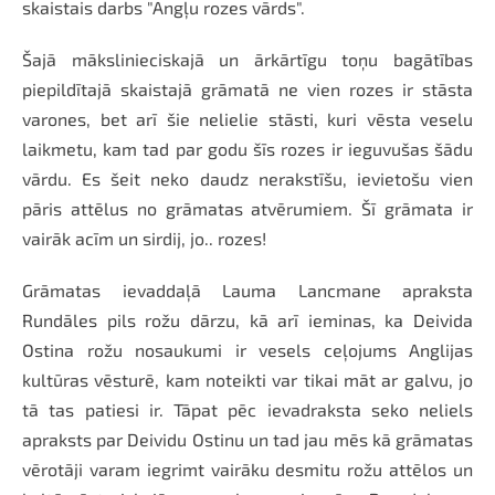
skaistais darbs "Angļu rozes vārds".
Šajā mākslinieciskajā un ārkārtīgu toņu bagātības
piepildītajā skaistajā grāmatā ne vien rozes ir stāsta
varones, bet arī šie nelielie stāsti, kuri vēsta veselu
laikmetu, kam tad par godu šīs rozes ir ieguvušas šādu
vārdu. Es šeit neko daudz nerakstīšu, ievietošu vien
pāris attēlus no grāmatas atvērumiem. Šī grāmata ir
vairāk acīm un sirdij, jo.. rozes!
Grāmatas ievaddaļā Lauma Lancmane apraksta
Rundāles pils rožu dārzu, kā arī ieminas, ka Deivida
Ostina rožu nosaukumi ir vesels ceļojums Anglijas
kultūras vēsturē, kam noteikti var tikai māt ar galvu, jo
tā tas patiesi ir. Tāpat pēc ievadraksta seko neliels
apraksts par Deividu Ostinu un tad jau mēs kā grāmatas
vērotāji varam iegrimt vairāku desmitu rožu attēlos un