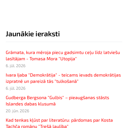
Jaunākie ieraksti
Grāmata, kura mēroja piecu gadsimtu ceļu līdz latviešu
lasītājam - Tomasa Mora "Utopija"
6. jūl. 2026
Ivara Ijaba "Demokrātija" - teicams ievads demokrātijas
izpratnē un pareizā tās "tulkošanā"
6. jūl. 2026
Gudberga Bergsona "Gulbis" – pieaugšanas stāsts
Islandes dabas klusumā
20. jūn. 2026
Kad tenkas kļūst par literatūru: pārdomas par Kosta
Tachča romānu "Trešā laulība"