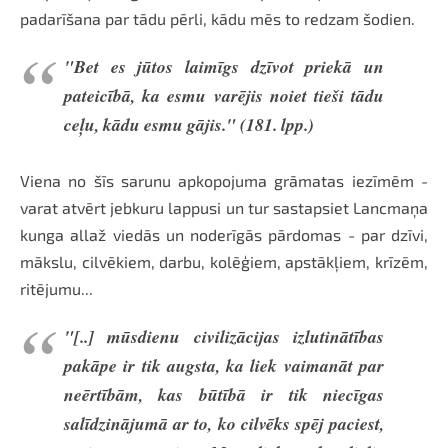
padarīšana par tādu pērli, kādu mēs to redzam šodien.
"Bet es jūtos laimīgs dzīvot priekā un
pateicībā, ka esmu varējis noiet tieši tādu
ceļu, kādu esmu gājis." (181. lpp.)
Viena no šīs sarunu apkopojuma grāmatas iezīmēm -
varat atvērt jebkuru lappusi un tur sastapsiet Lancmaņa
kunga allaž viedās un noderīgās pārdomas - par dzīvi,
mākslu, cilvēkiem, darbu, kolēģiem, apstākļiem, krīzēm,
ritējumu...
"[..] mūsdienu civilizācijas izlutinātības
pakāpe ir tik augsta, ka liek vaimanāt par
neērtībām, kas būtībā ir tik niecīgas
salīdzinājumā ar to, ko cilvēks spēj paciest,