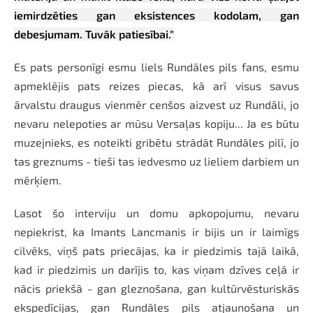
iemirdzēties gan eksistences kodolam, gan
debesjumam. Tuvāk patiesībai."
Es pats personīgi esmu liels Rundāles pils fans, esmu
apmeklējis pats reizes piecas, kā arī visus savus
ārvalstu draugus vienmēr cenšos aizvest uz Rundāli, jo
nevaru nelepoties ar mūsu Versaļas kopiju... Ja es būtu
muzejnieks, es noteikti gribētu strādāt Rundāles pilī, jo
tas greznums - tieši tas iedvesmo uz lieliem darbiem un
mērķiem.
Lasot šo interviju un domu apkopojumu, nevaru
nepiekrist, ka Imants Lancmanis ir bijis un ir laimīgs
cilvēks, viņš pats priecājas, ka ir piedzimis tajā laikā,
kad ir piedzimis un darījis to, kas viņam dzīves ceļā ir
nācis priekšā - gan gleznošana, gan kultūrvēsturiskās
ekspedīcijas, gan Rundāles pils atjaunošana un