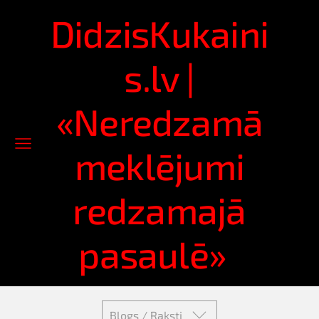
DidzisKukaini
s.lv |
«Neredzamā
meklējumi
redzamajā
pasaulē»
Blogs / Raksti