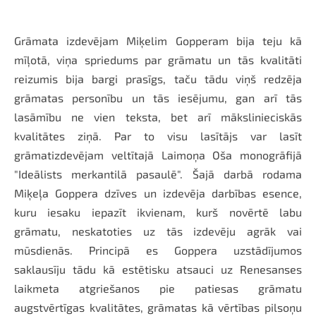
Grāmata izdevējam Miķelim Gopperam bija teju kā
mīļotā, viņa spriedums par grāmatu un tās kvalitāti
reizumis bija bargi prasīgs, taču tādu viņš redzēja
grāmatas personību un tās iesējumu, gan arī tās
lasāmību ne vien teksta, bet arī mākslinieciskās
kvalitātes ziņā. Par to visu lasītājs var lasīt
grāmatizdevējam veltītajā Laimoņa Oša monogrāfijā
"Ideālists merkantilā pasaulē". Šajā darbā rodama
Miķeļa Goppera dzīves un izdevēja darbības esence,
kuru iesaku iepazīt ikvienam, kurš novērtē labu
grāmatu, neskatoties uz tās izdevēju agrāk vai
mūsdienās. Principā es Goppera uzstādījumos
saklausīju tādu kā estētisku atsauci uz Renesanses
laikmeta atgriešanos pie patiesas grāmatu
augstvērtīgas kvalitātes, grāmatas kā vērtības pilsoņu