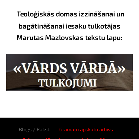
Teoloģiskās domas izzināšanai un
bagātināšanai iesaku tulkotājas
Marutas Mazlovskas tekstu lapu:
Blogs / Raksti
Grāmatu apskatu arhīvs