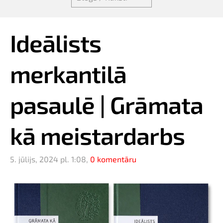
Ideālists
merkantilā
pasaulē | Grāmata
kā meistardarbs
5. jūlijs, 2024 pl. 1:08,
0 komentāru