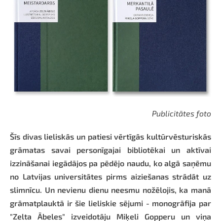
Publicitātes foto
Šīs divas lieliskās un patiesi vērtīgās kultūrvēsturiskās
grāmatas savai personīgajai bibliotēkai un aktīvai
izzināšanai iegādājos pa pēdējo naudu, ko algā saņēmu
no Latvijas universitātes pirms aiziešanas strādāt uz
slimnīcu. Un nevienu dienu neesmu nožēlojis, ka manā
grāmatplauktā ir šie lieliskie sējumi - monogrāfija par
"Zelta Ābeles" izveidotāju Miķeli Gopperu un viņa