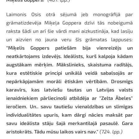
Laimonis Osis otrā sējumā jeb monogrāfijā par
grāmatizdevēja Miķeļa Goppera dzīvi tās nobeigumā
raksta šādi un arī šie vārdi mani aizkustināja, kad lasīju
un aizvien no jauna veru šīs grāmatas lappuses:
"Miķelis Goppers patiešām bija vienreizējs un
neatkārtojams izdevējs. Ideālists, kurš kalpoja kādam
augstākam mērķim. Mākslinieks, skaistuma radītājs,
kura estētiskie principi unikālā veidā sabalsojās ar
nepārkāpjamām morāli ētiskām vērtībām. Drosmīgs
karavīrs, kas latviešu tautas un Latvijas valsts
ienaidniekiem pārliecinoši atbildēja ar "Zelta Ābeles"
ieročiem. Un.. savu tautiešu vienaldzības un slimīgas
individualitātes upuris, kam dārgi nācies maksāt par
savu ideālista stāju šajā merkantilajā pasaulē. Gara
aristokrāts. Tādu mūsu laikos vairs nav."
(724. lpp.)