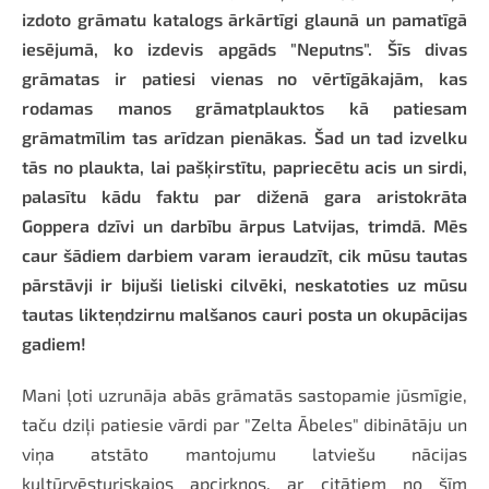
izdoto grāmatu katalogs ārkārtīgi glaunā un pamatīgā
iesējumā, ko izdevis apgāds "Neputns". Šīs divas
grāmatas ir patiesi vienas no vērtīgākajām, kas
rodamas manos grāmatplauktos kā patiesam
grāmatmīlim tas arīdzan pienākas. Šad un tad izvelku
tās no plaukta, lai pašķirstītu, papriecētu acis un sirdi,
palasītu kādu faktu par diženā gara aristokrāta
Goppera dzīvi un darbību ārpus Latvijas, trimdā. Mēs
caur šādiem darbiem varam ieraudzīt, cik mūsu tautas
pārstāvji ir bijuši lieliski cilvēki, neskatoties uz mūsu
tautas likteņdzirnu malšanos cauri posta un okupācijas
gadiem!
Mani ļoti uzrunāja abās grāmatās sastopamie jūsmīgie,
taču dziļi patiesie vārdi par "Zelta Ābeles" dibinātāju un
viņa atstāto mantojumu latviešu nācijas
kultūrvēsturiskajos apcirkņos. ar citātiem no šīm