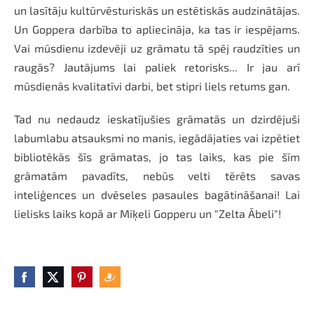
un lasītāju kultūrvēsturiskās un estētiskās audzinātājas.
Un Goppera darbība to apliecināja, ka tas ir iespējams.
Vai mūsdienu izdevēji uz grāmatu tā spēj raudzīties un
raugās? Jautājums lai paliek retorisks... Ir jau arī
mūsdienās kvalitatīvi darbi, bet stipri liels retums gan.
Tad nu nedaudz ieskatījušies grāmatās un dzirdējuši
labumlabu atsauksmi no manis, iegādājaties vai izpētiet
bibliotēkās šīs grāmatas, jo tas laiks, kas pie šīm
grāmatām pavadīts, nebūs velti tērēts savas
inteliģences un dvēseles pasaules bagātināšanai! Lai
lielisks laiks kopā ar Miķeli Gopperu un "Zelta Ābeli"!