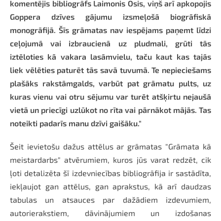
komentējis bibliogrāfs Laimonis Osis, viņš arī apkopojis
Goppera dzīves gājumu izsmeļošā biogrāfiskā
monogrāfijā. Šīs grāmatas nav iespējams paņemt līdzi
ceļojumā vai izbraucienā uz pludmali, grūti tās
iztēloties kā vakara lasāmvielu, taču kaut kas tajās
liek vēlēties paturēt tās savā tuvumā. Te nepieciešams
plašāks rakstāmgalds, varbūt pat grāmatu pults, uz
kuras vienu vai otru sējumu var turēt atšķirtu nejaušā
vietā un priecīgi uzlūkot no rīta vai pārnākot mājās. Tas
noteikti padarīs manu dzīvi gaišāku."
Šeit ievietošu dažus attēlus ar grāmatas "Grāmata kā
meistardarbs" atvērumiem, kuros jūs varat redzēt, cik
ļoti detalizēta šī izdevniecības bibliogrāfija ir sastādīta,
iekļaujot gan attēlus, gan aprakstus, kā arī daudzas
tabulas un atsauces par dažādiem izdevumiem,
autorierakstiem, dāvinājumiem un izdošanas