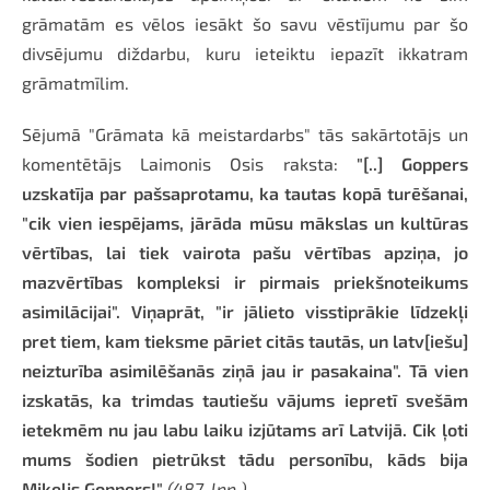
grāmatām es vēlos iesākt šo savu vēstījumu par šo
divsējumu diždarbu, kuru ieteiktu iepazīt ikkatram
grāmatmīlim.
Sējumā "Grāmata kā meistardarbs" tās sakārtotājs un
komentētājs Laimonis Osis raksta:
"[..] Goppers
uzskatīja par pašsaprotamu, ka tautas kopā turēšanai,
"cik vien iespējams, jārāda mūsu mākslas un kultūras
vērtības, lai tiek vairota pašu vērtības apziņa, jo
mazvērtības kompleksi ir pirmais priekšnoteikums
asimilācijai". Viņaprāt, "ir jālieto visstiprākie līdzekļi
pret tiem, kam tieksme pāriet citās tautās, un latv[iešu]
neizturība asimilēšanās ziņā jau ir pasakaina". Tā vien
izskatās, ka trimdas tautiešu vājums iepretī svešām
ietekmēm nu jau labu laiku izjūtams arī Latvijā. Cik ļoti
mums šodien pietrūkst tādu personību, kāds bija
Miķelis Goppers!"
(487. lpp.)