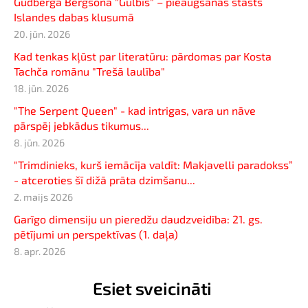
Gudberga Bergsona "Gulbis" – pieaugšanas stāsts
Islandes dabas klusumā
20. jūn. 2026
Kad tenkas kļūst par literatūru: pārdomas par Kosta
Tachča romānu "Trešā laulība"
18. jūn. 2026
"The Serpent Queen" - kad intrigas, vara un nāve
pārspēj jebkādus tikumus...
8. jūn. 2026
"Trimdinieks, kurš iemācīja valdīt: Makjavelli paradokss”
- atceroties šī dižā prāta dzimšanu...
2. maijs 2026
Garīgo dimensiju un pieredžu daudzveidība: 21. gs.
pētījumi un perspektīvas (1. daļa)
8. apr. 2026
Esiet sveicināti