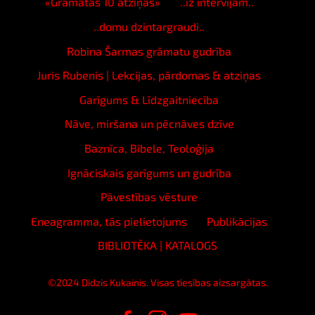
«Grāmatas 10 atziņas»
..iz intervijām..
..domu dzintargraudi..
Robina Šarmas grāmatu gudrība
Juris Rubenis | Lekcijas, pārdomas & atziņas
Garīgums & Līdzgaitniecība
Nāve, miršana un pēcnāves dzīve
Baznīca, Bībele, Teoloģija
Ignāciskais garīgums un gudrība
Pāvestības vēsture
Eneagramma, tās pielietojums
Publikācijas
BIBLIOTĒKA | KATALOGS
©2024 Didzis Kukainis. Visas tiesības aizsargātas.