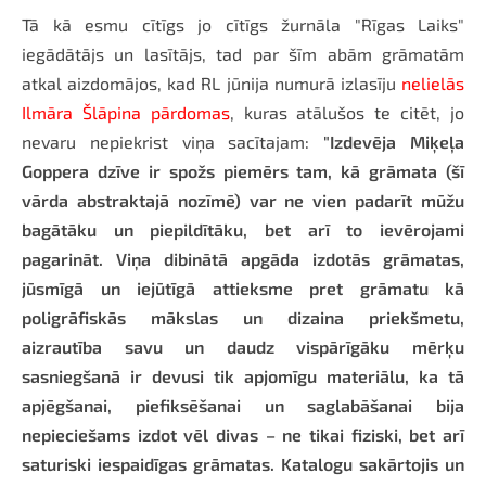
Tā kā esmu cītīgs jo cītīgs žurnāla "Rīgas Laiks"
iegādātājs un lasītājs, tad par šīm abām grāmatām
atkal aizdomājos, kad RL jūnija numurā izlasīju
nelielās
Ilmāra Šlāpina pārdomas
, kuras atālušos te citēt, jo
nevaru nepiekrist viņa sacītajam:
"Izdevēja Miķeļa
Goppera dzīve ir spožs piemērs tam, kā grāmata (šī
vārda abstraktajā nozīmē) var ne vien padarīt mūžu
bagātāku un piepildītāku, bet arī to ievērojami
pagarināt. Viņa dibinātā apgāda izdotās grāmatas,
jūsmīgā un iejūtīgā attieksme pret grāmatu kā
poligrāfiskās mākslas un dizaina priekšmetu,
aizrautība savu un daudz vispārīgāku mērķu
sasniegšanā ir devusi tik apjomīgu materiālu, ka tā
apjēgšanai, piefiksēšanai un saglabāšanai bija
nepieciešams izdot vēl divas – ne tikai fiziski, bet arī
saturiski iespaidīgas grāmatas. Katalogu sakārtojis un