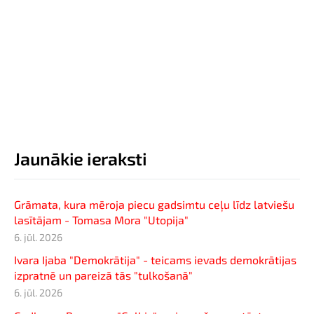
Jaunākie ieraksti
Grāmata, kura mēroja piecu gadsimtu ceļu līdz latviešu
lasītājam - Tomasa Mora "Utopija"
6. jūl. 2026
Ivara Ijaba "Demokrātija" - teicams ievads demokrātijas
izpratnē un pareizā tās "tulkošanā"
6. jūl. 2026