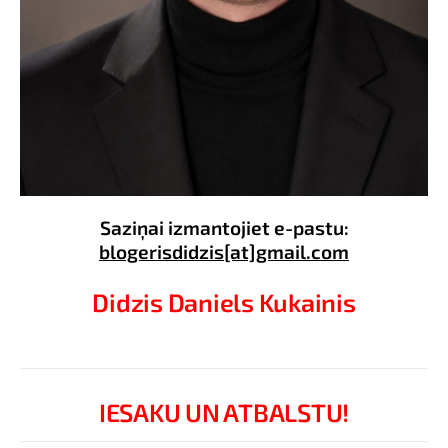
Saziņai izmantojiet e-pastu:
blogerisdidzis[at]gmail.com
Didzis Daniels Kukainis
IESAKU UN ATBALSTU!