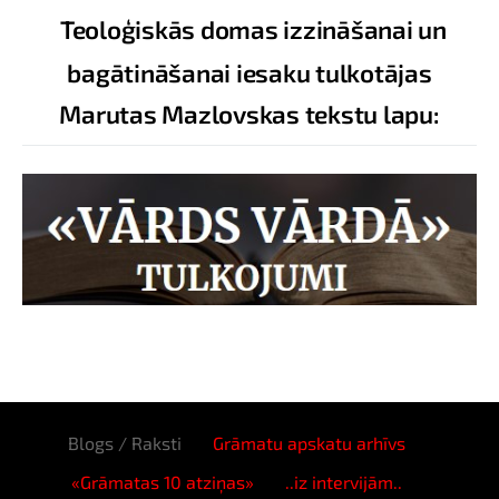
Teoloģiskās domas izzināšanai un
bagātināšanai iesaku tulkotājas
Marutas Mazlovskas tekstu lapu:
Blogs / Raksti
Grāmatu apskatu arhīvs
«Grāmatas 10 atziņas»
..iz intervijām..