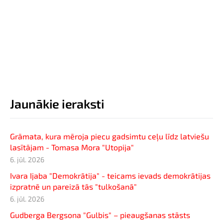
Jaunākie ieraksti
Grāmata, kura mēroja piecu gadsimtu ceļu līdz latviešu
lasītājam - Tomasa Mora "Utopija"
6. jūl. 2026
Ivara Ijaba "Demokrātija" - teicams ievads demokrātijas
izpratnē un pareizā tās "tulkošanā"
6. jūl. 2026
Gudberga Bergsona "Gulbis" – pieaugšanas stāsts