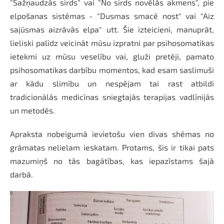
"Sažņaudzās sirds" vai "No sirds novēlās akmens", pie
elpošanas sistēmas - "Dusmas smacē nost" vai "Aiz
sajūsmas aizrāvās elpa" utt. Šie izteicieni, manuprāt,
lieliski palīdz veicināt mūsu izpratni par psihosomatikas
ietekmi uz mūsu veselību vai, gluži pretēji, pamato
psihosomatikas darbību momentos, kad esam saslimuši
ar kādu slimību un nespējam tai rast atbildi
tradicionālās medicīnas sniegtajās terapijas vadlīnijās
un metodēs.
Apraksta nobeigumā ievietošu vien divas shēmas no
grāmatas nelielam ieskatam. Protams, šis ir tikai pats
mazumiņš no tās bagātības, kas iepazīstams šajā
darbā.