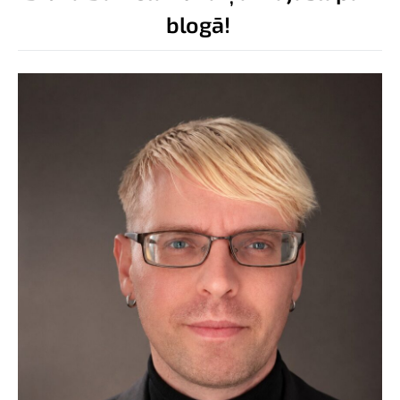
blogā!