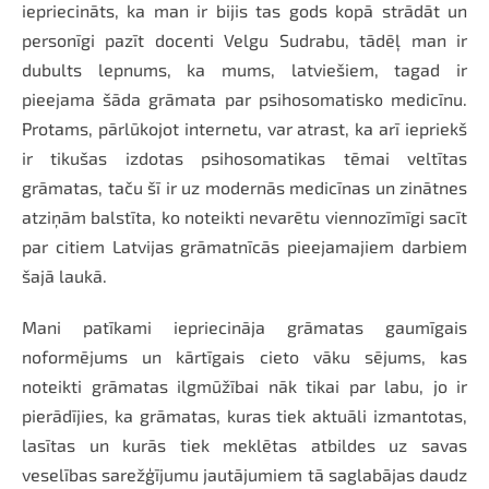
iepriecināts, ka man ir bijis tas gods kopā strādāt un
personīgi pazīt docenti Velgu Sudrabu, tādēļ man ir
dubults lepnums, ka mums, latviešiem, tagad ir
pieejama šāda grāmata par psihosomatisko medicīnu.
Protams, pārlūkojot internetu, var atrast, ka arī iepriekš
ir tikušas izdotas psihosomatikas tēmai veltītas
grāmatas, taču šī ir uz modernās medicīnas un zinātnes
atziņām balstīta, ko noteikti nevarētu viennozīmīgi sacīt
par citiem Latvijas grāmatnīcās pieejamajiem darbiem
šajā laukā.
Mani patīkami iepriecināja grāmatas gaumīgais
noformējums un kārtīgais cieto vāku sējums, kas
noteikti grāmatas ilgmūžībai nāk tikai par labu, jo ir
pierādījies, ka grāmatas, kuras tiek aktuāli izmantotas,
lasītas un kurās tiek meklētas atbildes uz savas
veselības sarežģījumu jautājumiem tā saglabājas daudz