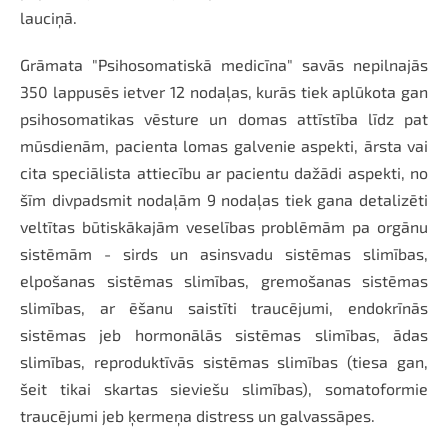
lauciņā.
Grāmata "Psihosomatiskā medicīna" savās nepilnajās
350 lappusēs ietver 12 nodaļas, kurās tiek aplūkota gan
psihosomatikas vēsture un domas attīstība līdz pat
mūsdienām, pacienta lomas galvenie aspekti, ārsta vai
cita speciālista attiecību ar pacientu dažādi aspekti, no
šīm divpadsmit nodaļām 9 nodaļas tiek gana detalizēti
veltītas būtiskākajām veselības problēmām pa orgānu
sistēmām - sirds un asinsvadu sistēmas slimības,
elpošanas sistēmas slimības, gremošanas sistēmas
slimības, ar ēšanu saistīti traucējumi, endokrīnās
sistēmas jeb hormonālās sistēmas slimības, ādas
slimības, reproduktīvās sistēmas slimības (tiesa gan,
šeit tikai skartas sieviešu slimības), somatoformie
traucējumi jeb ķermeņa distress un galvassāpes.