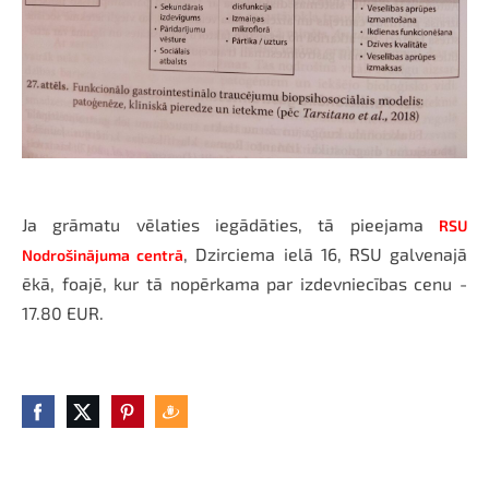
Ja grāmatu vēlaties iegādāties, tā pieejama
RSU
, Dzirciema ielā 16, RSU galvenajā
Nodrošinājuma centrā
ēkā, foajē, kur tā nopērkama par izdevniecības cenu -
17.80 EUR.