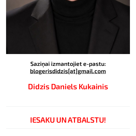
Saziņai izmantojiet e-pastu:
blogerisdidzis[at]gmail.com
Didzis Daniels Kukainis
IESAKU UN ATBALSTU!