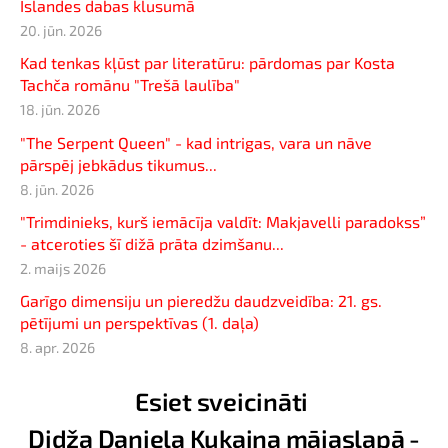
Islandes dabas klusumā
20. jūn. 2026
Kad tenkas kļūst par literatūru: pārdomas par Kosta
Tachča romānu "Trešā laulība"
18. jūn. 2026
"The Serpent Queen" - kad intrigas, vara un nāve
pārspēj jebkādus tikumus...
8. jūn. 2026
"Trimdinieks, kurš iemācīja valdīt: Makjavelli paradokss”
- atceroties šī dižā prāta dzimšanu...
2. maijs 2026
Garīgo dimensiju un pieredžu daudzveidība: 21. gs.
pētījumi un perspektīvas (1. daļa)
8. apr. 2026
Esiet sveicināti
Didža Daniela Kukaiņa mājaslapā -