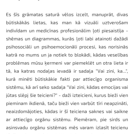
Es šīs grāmatas saturā vēlos izcelt, manuprāt, divas
būtiskākās lietas, kas man kā vizuāli uztverošam
indivīdam un medicīnas profesionālim ļoti piesaistīja -
shēmas un diagrammas, kurās ļoti labi atainoti dažādi
psihosociāli un psihoemocionāli procesi, kas norisinās
katrā no mums un ja notiek to blokādi, kādas veselības
problēmas mūsu ķermeni var piemeklēt un otra lieta ir
tā, ka katras nodaļas ievadā ir sadaļa "Vai zini, ka...",
kurā minēti būtiskākie fakti par attiecīgo organisma
sistēmu, kā arī seko sadaļa "Vai zini, kādas emocijas vai
jūtas slēpj šie teicieni?" - daži izteicieni, kurus bieži vien
pieminam ikdienā, taču bieži vien varbūt tīri neapzināti,
neaizdomājoties, kādas ir šī teiciena saknes vai saikne
ar attiecīgo orgānu sistēmu. Piemēram, pie sirds un
asinsvadu orgānu sistēmas mēs varam izlasīt teicienu