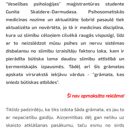
"Veselības psiholoģijas" maģistrantūras studente
Gunita Skaldere-Darmudasa. Psihosomatiskās
medicīnas nozīme un aktualitāte šobrīd pasaulē tiek
aktualizēta un novērtēta, jo tā ir medicīnas disciplīna,
kura uz slimību cēloņiem cilvēkā raugās vispusīgi, līdz
ar to neizslēdzot mūsu psihes un nervu sistēmas
disbalansu no slimību izraisītāju faktoru loka, kam ir
pierādīta būtiska loma daudzu slimību attīstībā un
ķermeniskajās izpausmēs. Tādēļ arī šīs grāmatas
apskata virsrakstā iekļāvu vārdus - "grāmata, kas
sniedz būtiskas atbildes".
Šī nav apmaksāta reklāma!
Tiklīdz padzirdēju, ka tiks izdota šāda grāmata, es jau to
ar nepacietību gaidīju. Aizņemtības dēļ gan netiku uz
skaisto atklāšanas pasākumu, taču esmu no sirds