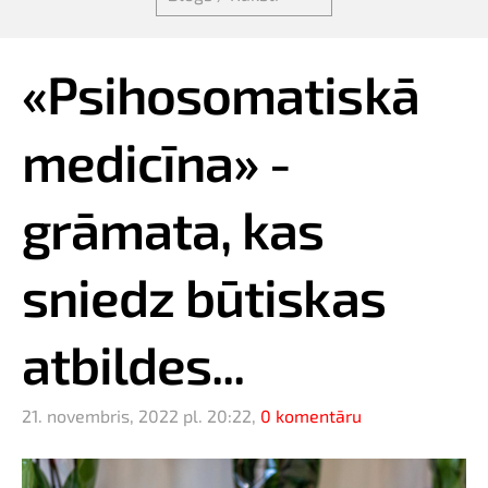
«Psihosomatiskā
medicīna» -
grāmata, kas
sniedz būtiskas
atbildes...
21. novembris, 2022 pl. 20:22,
0 komentāru