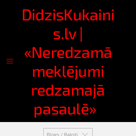
DidzisKukaini
s.lv |
«Neredzamā
meklējumi
redzamajā
pasaulē»
Blogs / Raksti