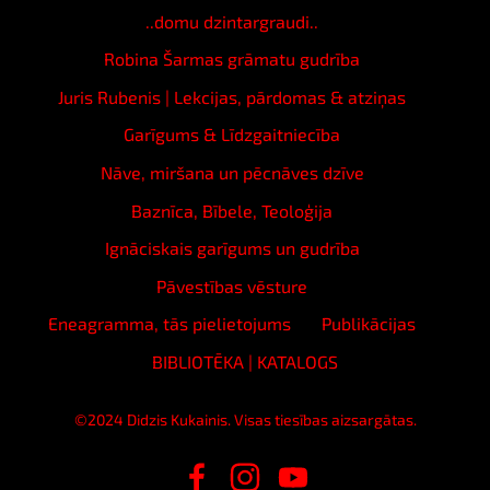
..domu dzintargraudi..
Robina Šarmas grāmatu gudrība
Juris Rubenis | Lekcijas, pārdomas & atziņas
Garīgums & Līdzgaitniecība
Nāve, miršana un pēcnāves dzīve
Baznīca, Bībele, Teoloģija
Ignāciskais garīgums un gudrība
Pāvestības vēsture
Eneagramma, tās pielietojums
Publikācijas
BIBLIOTĒKA | KATALOGS
©2024 Didzis Kukainis. Visas tiesības aizsargātas.