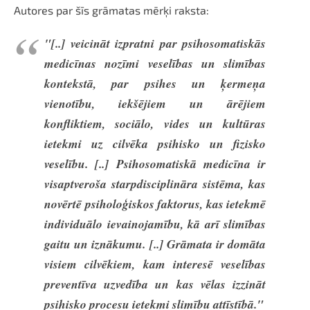
Autores par šīs grāmatas mērķi raksta:
"[..] veicināt izpratni par psihosomatiskās
medicīnas nozīmi veselības un slimības
kontekstā, par psihes un ķermeņa
vienotību, iekšējiem un ārējiem
konfliktiem, sociālo, vides un kultūras
ietekmi uz cilvēka psihisko un fizisko
veselību. [..] Psihosomatiskā medicīna ir
visaptveroša starpdisciplināra sistēma, kas
novērtē psiholoģiskos faktorus, kas ietekmē
individuālo ievainojamību, kā arī slimības
gaitu un iznākumu. [..] Grāmata ir domāta
visiem cilvēkiem, kam interesē veselības
preventīva uzvedība un kas vēlas izzināt
psihisko procesu ietekmi slimību attīstībā."