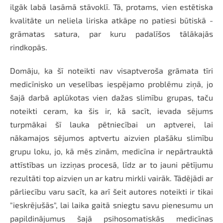
ilgāk labā lasāmā stāvoklī. Tā, protams, vien estētiska
kvalitāte un neliela liriska atkāpe no patiesi būtiskā -
grāmatas satura, par kuru padalīšos tālākajās
rindkopās.
Domāju, ka šī noteikti nav visaptveroša grāmata tīri
medicīnisko un veselības iespējamo problēmu ziņā, jo
šajā darbā aplūkotas vien dažas slimību grupas, taču
noteikti ceram, ka šis ir, kā sacīt, ievada sējums
turpmākai šī lauka pētniecībai un aptverei, lai
nākamajos sējumos aptvertu aizvien plašāku slimību
grupu loku, jo, kā mēs zinām, medicīna ir nepārtrauktā
attīstības un izziņas procesā, līdz ar to jauni pētījumu
rezultāti top aizvien un ar katru mirkli vairāk. Tādējādi ar
pārliecību varu sacīt, ka arī šeit autores noteikti ir tikai
"ieskrējušās", lai laika gaitā sniegtu savu pienesumu un
papildinājumus šajā psihosomatiskās medicīnas