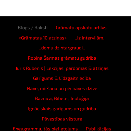
Blogs / Raksti
Grāmatu apskatu arhīvs
«Grāmatas 10 atziņas»
..iz intervijām..
..domu dzintargraudi..
Robina Šarmas grāmatu gudrība
Juris Rubenis | Lekcijas, pārdomas & atziņas
Garīgums & Līdzgaitniecība
Nāve, miršana un pēcnāves dzīve
Baznīca, Bībele, Teoloģija
Ignāciskais garīgums un gudrība
Pāvestības vēsture
Eneagramma, tās pielietojums
Publikācijas