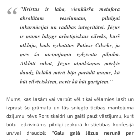
"Kristus ir laba, vienkārša metafora
absolūtam veselumam, pilnīgai
inkarnācijai un radības integritātei. Jēzus
ir mums līdzīgs arhetipiskais cilvēks, kurš
atklāja, kāds izskatītos Patiess Cilvēks, ja
mēs šo aicinājumu izdzīvotu pilnībā.
Atklāti sakot, Jēzus atnākšanas mērķis
daudz lielākā mērā bija parādīt mums, kā
būt cilvēciskiem, nevis kā būt garīgiem."
Mums, kas lasām vai varbūt vēl tikai vēlamies lasīt un
izprast šo grāmatu un tās sniegto ticības mantojuma
dziļumu, tēvs Rors skaidri un gaiši pauž vēstījumu, kurš
būtu iedzīvināms pilnīgi jebkurā kristietības konfesijā
un/vai draudzē:
"Galu galā Jēzus nerunā par