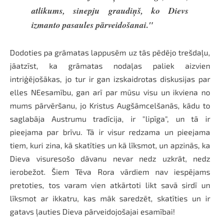
atlikums, sinepju graudiņš, ko Dievs
izmanto pasaules pārveidošanai."
Dodoties pa grāmatas lappusēm uz tās pēdējo trešdaļu,
jāatzīst, ka grāmatas nodaļas paliek aizvien
intriģējošākas, jo tur ir gan izskaidrotas diskusijas par
elles NEesamību, gan arī par mūsu visu un ikviena no
mums pārvēršanu, jo Kristus Augšāmcelšanās, kādu to
saglabāja Austrumu tradīcija, ir "lipīga", un tā ir
pieejama par brīvu. Tā ir visur redzama un pieejama
tiem, kuri zina, kā skatīties un kā līksmot, un apzinās, ka
Dieva visuresošo dāvanu nevar nedz uzkrāt, nedz
ierobežot. Šiem Tēva Rora vārdiem nav iespējams
pretoties, tos varam vien atkārtoti likt savā sirdī un
līksmot ar ikkatru, kas māk saredzēt, skatīties un ir
gatavs ļauties Dieva pārveidojošajai esamībai!