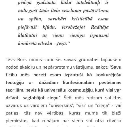
pēdējā gadsimta laikā intelektuāļi ir
nolieguši šāda liela veseluma pastāvēšanu
un spēku, savukārt kristietībā esam
pieļāvuši kļūdu, ierobežojot Radītāja
klātbūtni uz vienu vienīgu izpausmi
konkrētā cilvēkā - Jēzū."
Tēvs Rors mums caur šīs savas grāmatas lappusēm
nodod skaidru un nepārprotamu vēstījumu, sakot:
"Savu
ticību mēs nereti esam izpratuši kā konkurējošu
teoloģiju ar dažādām konfesionālām pestīšanas
teorijām, nevis kā universālu kosmoloģiju, kurā visi var
dzīvot, saglabājot cieņu."
Šeit mēs redzam saliktos
uzvarus uz vārdiem "universāls", "visi" un "cieņa" - vai
patiesi tās nav vērtības, kuras mums tik bieži
piemirstas, kad runājam par viena vai otra cilvēka