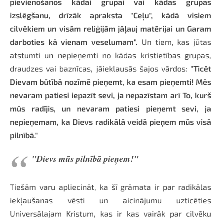
pievienošanos kādai grupai vai kādas grupas
izslēgšanu, drīzāk apraksta "Ceļu", kādā visiem
cilvēkiem un visām reliģijām jāļauj matērijai un Garam
darboties kā vienam veselumam".
Un tiem, kas jūtas
atstumti un nepieņemti no kādas kristietības grupas,
draudzes vai baznīcas, jāieklausās šajos vārdos:
"Ticēt
Dievam būtībā nozīmē pieņemt, ka esam pieņemti! Mēs
nevaram patiesi iepazīt sevi, ja nepazīstam arī To, kurš
mūs radījis, un nevaram patiesi pieņemt sevi, ja
nepieņemam, ka Dievs radikālā veidā pieņem mūs visā
pilnībā."
"Dievs mūs pilnībā pieņem!"
Tiešām varu apliecināt, ka šī grāmata ir par radikālas
iekļaušanas vēsti un aicinājumu uzticēties
Universālajam Kristum, kas ir kas vairāk par cilvēku