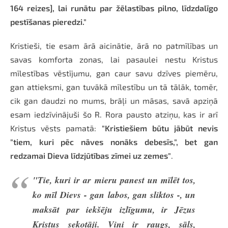
164 reizes], lai runātu par žēlastības pilno, līdzdalīgo
pestīšanas pieredzi."
Kristieši, tie esam ārā aicinātie, ārā no patmīlības un
savas komforta zonas, lai pasaulei nestu Kristus
mīlestības vēstījumu, gan caur savu dzīves piemēru,
gan attieksmi, gan tuvākā mīlestību un tā tālāk, tomēr,
cik gan daudzi no mums, brāļi un māsas, savā apziņā
esam iedzīvinājuši šo R. Rora pausto atziņu, kas ir arī
Kristus vēsts pamatā:
"Kristiešiem būtu jābūt nevis
"tiem, kuri pēc nāves nonāks debesīs,", bet gan
redzamai Dieva līdzjūtības zīmei uz zemes"
.
"Tie, kuri ir ar mieru panest un mīlēt tos,
ko mīl Dievs - gan labos, gan sliktos -, un
maksāt par iekšēju izlīgumu, ir Jēzus
Kristus sekotāji. Viņi ir raugs, sāls,