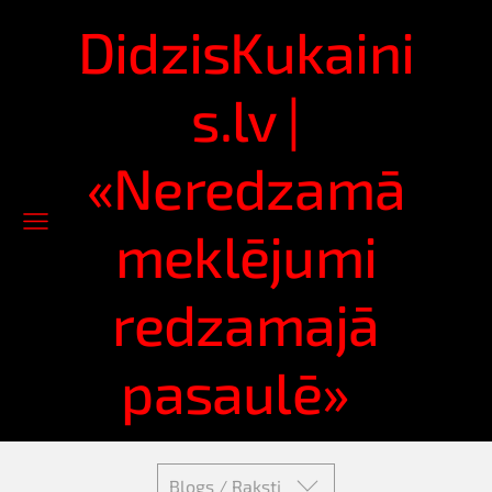
DidzisKukaini
s.lv |
«Neredzamā
meklējumi
redzamajā
pasaulē»
Blogs / Raksti