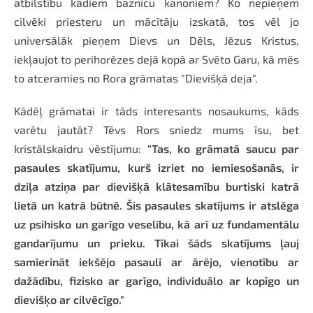
atbilstību kādiem baznīcu kanoniem? Ko nepieņem
cilvēki priesteru un mācītāju izskatā, tos vēl jo
universālāk pieņem Dievs un Dēls, Jēzus Kristus,
iekļaujot to perihorēzes dejā kopā ar Svēto Garu, kā mēs
to atceramies no Rora grāmatas "Dievišķā deja".
Kādēļ grāmatai ir tāds interesants nosaukums, kāds
varētu jautāt? Tēvs Rors sniedz mums īsu, bet
kristālskaidru vēstījumu:
"Tas, ko grāmatā saucu par
pasaules skatījumu, kurš izriet no iemiesošanās, ir
dziļa atziņa par dievišķā klātesamību burtiski katrā
lietā un katrā būtnē. Šis pasaules skatījums ir atslēga
uz psihisko un garīgo veselību, kā arī uz fundamentālu
gandarījumu un prieku. Tikai šāds skatījums ļauj
samierināt iekšējo pasauli ar ārējo, vienotību ar
dažādību, fizisko ar garīgo, individuālo ar kopīgo un
dievišķo ar cilvēcīgo."