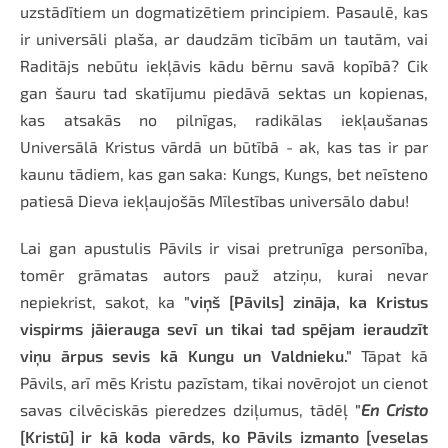
uzstādītiem un dogmatizētiem principiem. Pasaulē, kas
ir universāli plaša, ar daudzām ticībām un tautām, vai
Raditājs nebūtu iekļāvis kādu bērnu savā kopībā? Cik
gan šauru tad skatījumu piedāvā sektas un kopienas,
kas atsakās no pilnīgas, radikālas iekļaušanas
Universālā Kristus vārdā un būtībā - ak, kas tas ir par
kaunu tādiem, kas gan saka: Kungs, Kungs, bet neīsteno
patiesā Dieva iekļaujošās Mīlestības universālo dabu!
Lai gan apustulis Pāvils ir visai pretrunīga personība,
tomēr grāmatas autors pauž atziņu, kurai nevar
nepiekrist, sakot, ka
"viņš [Pāvils] zināja, ka Kristus
vispirms jāierauga sevī un tikai tad spējam ieraudzīt
viņu ārpus sevis kā Kungu un Valdnieku."
Tāpat kā
Pāvils, arī mēs Kristu pazīstam, tikai novērojot un cienot
savas cilvēciskās pieredzes dziļumus, tādēļ
"
En Cristo
[Kristū] ir kā koda vārds, ko Pāvils izmanto [veselas