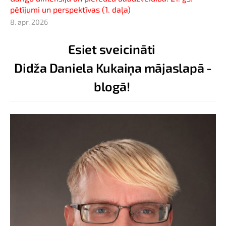
pētījumi un perspektīvas (1. daļa)
8. apr. 2026
Esiet sveicināti
Didža Daniela Kukaiņa mājaslapā -
blogā!