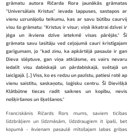
grāmatu autora Ričarda Rora jaunākās grāmatas
"Universālais Kristus" ievada lappuses, sastapos ar
vienu uzrunājošu teikumu, kas ar savu būtību caurvij
visu šo grāmatu: "Kristus ir visur; viņā ikkatrai dzīvei ir
jēga un ikviena dzīve ietekmē visas pārējās." Šī
grāmata savu lasītāju ved ceļojumā cauri kristīgajam
garīgumam, jo "kad zinu, ka apkārtējā pasaule ir gan
Dieva slēptuve, gan viņa atklāsme, es vairs nevaru
iedalīt visu dabiskajā un pārdabiskajā, svētajā un
laicīgajā. [..] Viss, ko es redzu un pazīstu, patiesi rotē ap
vienu saistītu, saskaņotu, loģisku centru. Šī Dievišķā
Klātbūtne tiecas radīt saiknes un kopību, nevis
nošķiršanos un šķelšanos."
Franciskānis Ričards Rors mums, saviem ticības
līdzbrāļiem un līdzmāsām, līdzdraugiem it īpaši, bet
kopumā - ikvienam pasaulē mītošajam labas gribas