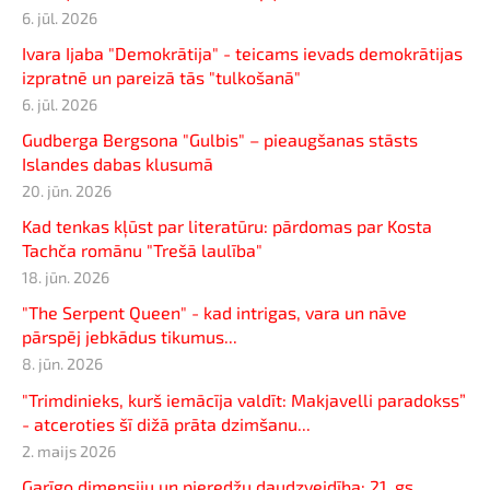
6. jūl. 2026
Ivara Ijaba "Demokrātija" - teicams ievads demokrātijas
izpratnē un pareizā tās "tulkošanā"
6. jūl. 2026
Gudberga Bergsona "Gulbis" – pieaugšanas stāsts
Islandes dabas klusumā
20. jūn. 2026
Kad tenkas kļūst par literatūru: pārdomas par Kosta
Tachča romānu "Trešā laulība"
18. jūn. 2026
"The Serpent Queen" - kad intrigas, vara un nāve
pārspēj jebkādus tikumus...
8. jūn. 2026
"Trimdinieks, kurš iemācīja valdīt: Makjavelli paradokss”
- atceroties šī dižā prāta dzimšanu...
2. maijs 2026
Garīgo dimensiju un pieredžu daudzveidība: 21. gs.