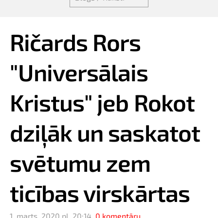
Ričards Rors
"Universālais
Kristus" jeb Rokot
dziļāk un saskatot
svētumu zem
ticības virskārtas
1. marts, 2020 pl. 20:14,
0 komentāru