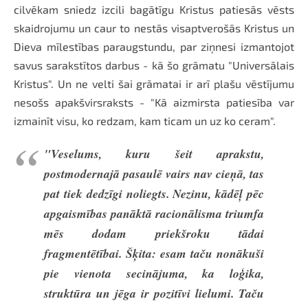
cilvēkam sniedz izcili bagātīgu Kristus patiesās vēsts
skaidrojumu un caur to nestās visaptverošās Kristus un
Dieva mīlestības paraugstundu, par ziņnesi izmantojot
savus sarakstītos darbus - kā šo grāmatu "Universālais
Kristus". Un ne velti šai grāmatai ir arī plašu vēstījumu
nesošs apakšvirsraksts - "Kā aizmirsta patiesība var
izmainīt visu, ko redzam, kam ticam un uz ko ceram".
"Veselums, kuru šeit aprakstu,
postmodernajā pasaulē vairs nav cieņā, tas
pat tiek dedzīgi noliegts. Nezinu, kādēļ pēc
apgaismības panāktā racionālisma triumfa
mēs dodam priekšroku tādai
fragmentētībai. Šķita: esam taču nonākuši
pie vienota secinājuma, ka loģika,
struktūra un jēga ir pozitīvi lielumi. Taču