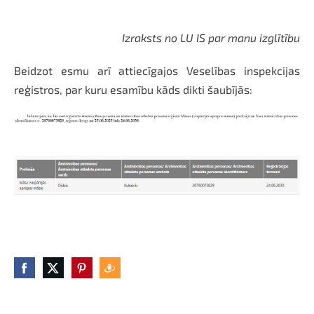
Izraksts no LU IS par manu izglītību
Beidzot esmu arī attiecīgajos Veselības inspekcijas
reģistros, par kuru esamību kāds dikti šaubījās: