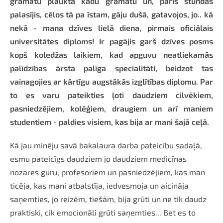
grāmatu plaukta kādu grāmatu un, pāris stundas
palasījis, cēlos tā pa īstam, gāju dušā, gatavojos, jo.. kā
nekā - mana dzīves lielā diena, pirmais oficiālais
universitātes diploms! Ir pagājis garš dzīves posms
kopš koledžas laikiem, kad apguvu neatliekamās
palīdzības ārsta palīga specialitāti, beidzot tas
vainagojies ar kārtīgu augstākās izglītības diplomu. Par
to es varu pateikties ļoti daudziem cilvēkiem,
pasniedzējiem, kolēģiem, draugiem un arī maniem
studentiem - paldies visiem, kas bija ar mani šajā ceļā.
Kā jau minēju savā bakalaura darba pateicību sadaļā,
esmu pateicīgs daudziem jo daudziem medicīnas
nozares guru, profesoriem un pasniedzējiem, kas man
ticēja, kas mani atbalstīja, iedvesmoja un aicināja
saņemties, jo reizēm, tiešām, bija grūti un ne tik daudz
praktiski, cik emocionāli grūti saņemties... Bet es to