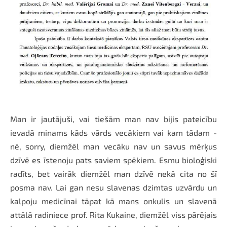
Man ir jautājuši, vai tiešām man nav bijis pateicību
ievadā minams kāds vārds vecākiem vai kam tādam -
nē, sorry, diemžēl man vecāku nav un savus mērķus
dzīvē es īstenoju pats saviem spēkiem. Esmu bioloģiski
radīts, bet vairāk diemžēl man dzīvē nekā cita no šī
posma nav. Lai gan nesu slavenas dzimtas uzvārdu un
kalpoju medicīnai tāpat kā mans onkulis un slavenā
attālā radiniece prof. Rita Kukaine, diemžēl viss pārējais