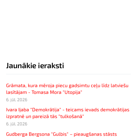
Jaunākie ieraksti
Grāmata, kura mēroja piecu gadsimtu ceļu līdz latviešu
lasītājam - Tomasa Mora "Utopija"
6. jūl. 2026
Ivara Ijaba "Demokrātija" - teicams ievads demokrātijas
izpratnē un pareizā tās "tulkošanā"
6. jūl. 2026
Gudberga Bergsona "Gulbis" – pieaugšanas stāsts