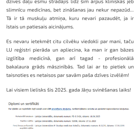
dzīves daļu esmu strādājis līdz šim ārpus klīniskās jeb
slimnīcu medicīnas, bet zināšanas jau nekur nepazūd...
Tā ir tā muskuļu atmiņa, kuru nevari pazaudēt, ja ir
īstais un patiesais aicinājums.
Es nevaru ietekmēt citu cilvēku viedokli par mani, taču
LU reģistri pierāda un apliecina, ka man ir gan bāzes
izglītība medicīnā, gan arī tagad - profesionālā
bakalaura grāds māszinībās. Tad lai ar to pietiek un
taisnoties es netaisos par savām paša dzīves izvēlēm!
Lai visiem lielisks šis 2025. gada Jāņu svinēšanas laiks!