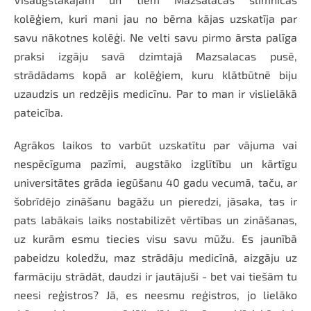
kolēģiem, kuri mani jau no bērna kājas uzskatīja par
savu nākotnes kolēģi. Ne velti savu pirmo ārsta palīga
praksi izgāju savā dzimtajā Mazsalacas pusē,
strādādams kopā ar kolēģiem, kuru klātbūtnē biju
uzaudzis un redzējis medicīnu. Par to man ir vislielākā
pateicība.
Agrākos laikos to varbūt uzskatītu par vājuma vai
nespēcīguma pazīmi, augstāko izglītību un kārtīgu
universitātes grāda iegūšanu 40 gadu vecumā, taču, ar
šobrīdējo zināšanu bagāžu un pieredzi, jāsaka, tas ir
pats labākais laiks nostabilizēt vērtības un zināšanas,
uz kurām esmu tiecies visu savu mūžu. Es jaunībā
pabeidzu koledžu, maz strādāju medicīnā, aizgāju uz
farmāciju strādāt, daudzi ir jautājuši - bet vai tiešām tu
neesi reģistros? Jā, es neesmu reģistros, jo lielāko