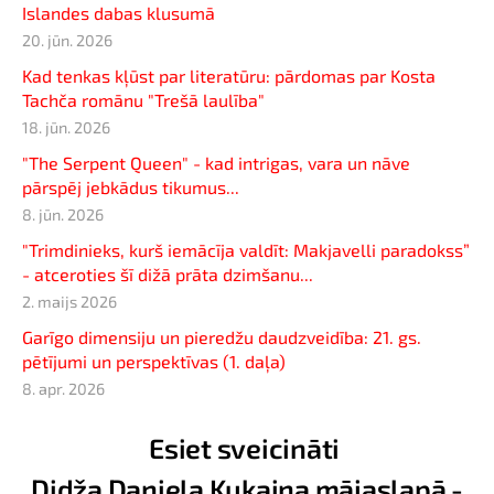
Islandes dabas klusumā
20. jūn. 2026
Kad tenkas kļūst par literatūru: pārdomas par Kosta
Tachča romānu "Trešā laulība"
18. jūn. 2026
"The Serpent Queen" - kad intrigas, vara un nāve
pārspēj jebkādus tikumus...
8. jūn. 2026
"Trimdinieks, kurš iemācīja valdīt: Makjavelli paradokss”
- atceroties šī dižā prāta dzimšanu...
2. maijs 2026
Garīgo dimensiju un pieredžu daudzveidība: 21. gs.
pētījumi un perspektīvas (1. daļa)
8. apr. 2026
Esiet sveicināti
Didža Daniela Kukaiņa mājaslapā -