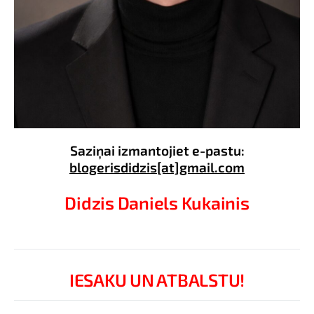
Saziņai izmantojiet e-pastu:
blogerisdidzis[at]gmail.com
Didzis Daniels Kukainis
IESAKU UN ATBALSTU!