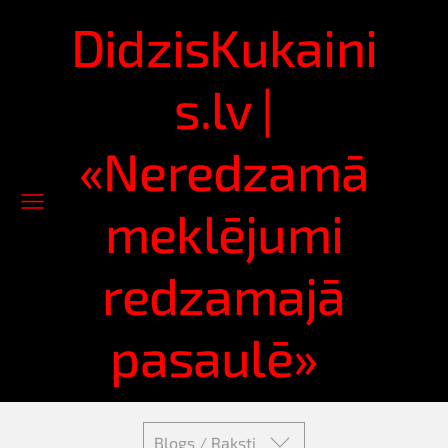
DidzisKukaini
s.lv |
«Neredzamā
meklējumi
redzamajā
pasaulē»
Blogs / Raksti