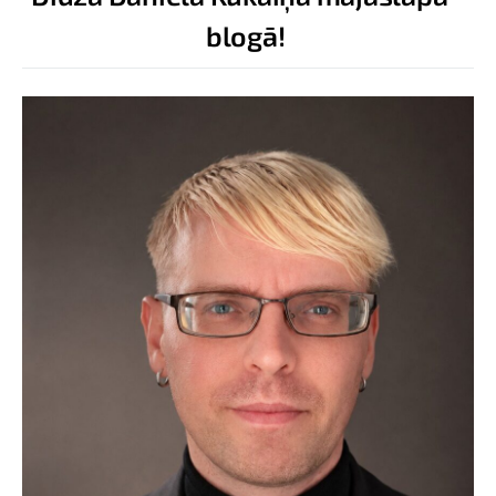
blogā!