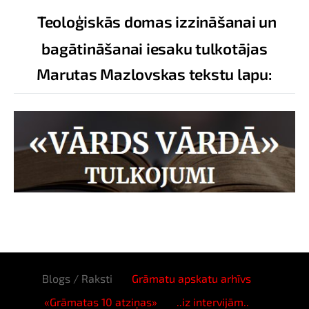
Teoloģiskās domas izzināšanai un
bagātināšanai iesaku tulkotājas
Marutas Mazlovskas tekstu lapu:
Blogs / Raksti
Grāmatu apskatu arhīvs
«Grāmatas 10 atziņas»
..iz intervijām..