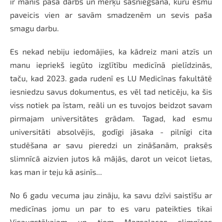
ir manis paša darbs un mērķu sasniegšana, kuru esmu
paveicis vien ar savām smadzenēm un sevis paša
smagu darbu.
Es nekad nebiju iedomājies, ka kādreiz mani atzīs un
manu iepriekš iegūto izglītību medicīnā pielīdzinās,
taču, kad 2023. gada rudenī es LU Medicīnas fakultātē
iesniedzu savus dokumentus, es vēl tad neticēju, ka šis
viss notiek pa īstam, reāli un es tuvojos beidzot savam
pirmajam universitātes grādam. Tagad, kad esmu
universitāti absolvējis, godīgi jāsaka - pilnīgi cita
studēšana ar savu pieredzi un zināšanām, praksēs
slimnīcā aizvien jutos kā mājās, darot un veicot lietas,
kas man ir teju kā asinīs...
No 6 gadu vecuma jau zināju, ka savu dzīvi saistīšu ar
medicīnas jomu un par to es varu pateikties tikai
Visaugstākajam un tiem Mazsalacas slimnīcas