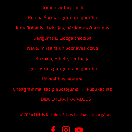
..domu dzintargraudi..
Robina Šarmas grāmatu gudrība
Juris Rubenis | Lekcijas, pārdomas & atziņas
Garīgums & Līdzgaitniecība
Nāve, miršana un pēcnāves dzīve
Baznīca, Bībele, Teoloģija
Ignāciskais garīgums un gudrība
Pāvestības vēsture
Eneagramma, tās pielietojums
Publikācijas
BIBLIOTĒKA | KATALOGS
©2024 Didzis Kukainis. Visas tiesības aizsargātas.