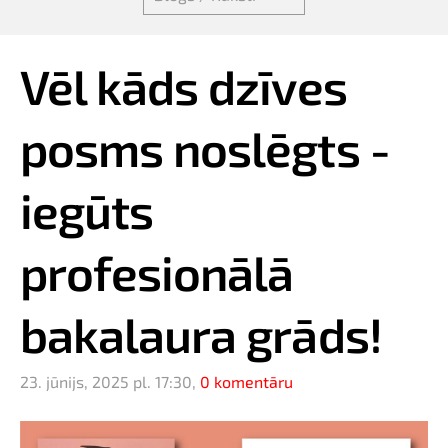
Vēl kāds dzīves
posms noslēgts -
iegūts
profesionālā
bakalaura grāds!
23. jūnijs, 2025 pl. 17:30,
0 komentāru