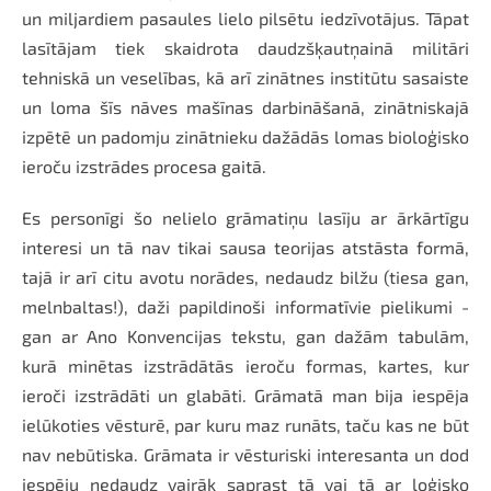
un miljardiem pasaules lielo pilsētu iedzīvotājus. Tāpat
lasītājam tiek skaidrota daudzšķautņainā militāri
tehniskā un veselības, kā arī zinātnes institūtu sasaiste
un loma šīs nāves mašīnas darbināšanā, zinātniskajā
izpētē un padomju zinātnieku dažādās lomas bioloģisko
ieroču izstrādes procesa gaitā.
Es personīgi šo nelielo grāmatiņu lasīju ar ārkārtīgu
interesi un tā nav tikai sausa teorijas atstāsta formā,
tajā ir arī citu avotu norādes, nedaudz bilžu (tiesa gan,
melnbaltas!), daži papildinoši informatīvie pielikumi -
gan ar Ano Konvencijas tekstu, gan dažām tabulām,
kurā minētas izstrādātās ieroču formas, kartes, kur
ieroči izstrādāti un glabāti. Grāmatā man bija iespēja
ielūkoties vēsturē, par kuru maz runāts, taču kas ne būt
nav nebūtiska. Grāmata ir vēsturiski interesanta un dod
iespēju nedaudz vairāk saprast tā vai tā ar loģisko