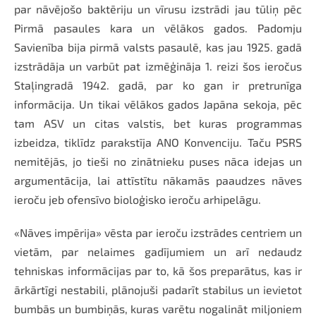
par nāvējošo baktēriju un vīrusu izstrādi jau tūliņ pēc
Pirmā pasaules kara un vēlākos gados. Padomju
Savienība bija pirmā valsts pasaulē, kas jau 1925. gadā
izstrādāja un varbūt pat izmēģināja 1. reizi šos ieročus
Staļingradā 1942. gadā, par ko gan ir pretrunīga
informācija. Un tikai vēlākos gados Japāna sekoja, pēc
tam ASV un citas valstis, bet kuras programmas
izbeidza, tiklīdz parakstīja ANO Konvenciju. Taču PSRS
nemitējās, jo tieši no zinātnieku puses nāca idejas un
argumentācija, lai attīstītu nākamās paaudzes nāves
ieroču jeb ofensīvo bioloģisko ieroču arhipelāgu.
«Nāves impērija» vēsta par ieroču izstrādes centriem un
vietām, par nelaimes gadījumiem un arī nedaudz
tehniskas informācijas par to, kā šos preparātus, kas ir
ārkārtīgi nestabili, plānojuši padarīt stabilus un ievietot
bumbās un bumbiņās, kuras varētu nogalināt miljoniem