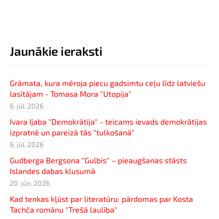
Jaunākie ieraksti
Grāmata, kura mēroja piecu gadsimtu ceļu līdz latviešu
lasītājam - Tomasa Mora "Utopija"
6. jūl. 2026
Ivara Ijaba "Demokrātija" - teicams ievads demokrātijas
izpratnē un pareizā tās "tulkošanā"
6. jūl. 2026
Gudberga Bergsona "Gulbis" – pieaugšanas stāsts
Islandes dabas klusumā
20. jūn. 2026
Kad tenkas kļūst par literatūru: pārdomas par Kosta
Tachča romānu "Trešā laulība"