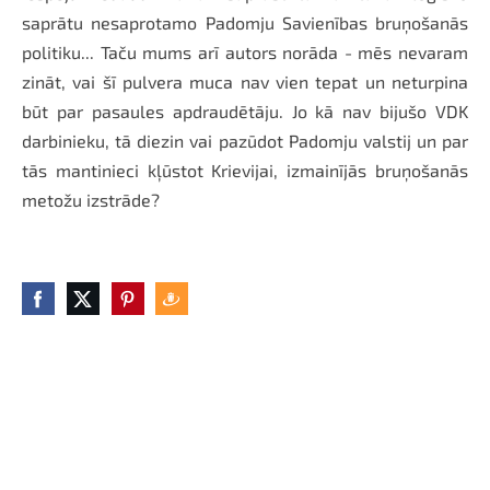
saprātu nesaprotamo Padomju Savienības bruņošanās
politiku... Taču mums arī autors norāda - mēs nevaram
zināt, vai šī pulvera muca nav vien tepat un neturpina
būt par pasaules apdraudētāju. Jo kā nav bijušo VDK
darbinieku, tā diezin vai pazūdot Padomju valstij un par
tās mantinieci kļūstot Krievijai, izmainījās bruņošanās
metožu izstrāde?