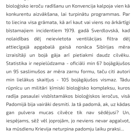
bioloģisko ieroču radīšanu un Konvencija kalpoja vien kā
konkurentu aizvākšana, lai turpinātu programmas. Par
to liecina visa grāmata, kā arī kaut vai viens no ārkārtīgi
bīstamajiem incidentiem 1979. gadā Sverdlovskā, kad
nolaidības dēļ neievietota ventilācijas filtra dēļ
attiecīgajā apgabalā gaisā nonāca Sibīrijas mēra
izraisītāji un bojā gāja arī pietiakmi daudz cilvēku.
Statistika ir nepielūdzama - oficiāli min 67 bojāgājušos
un 95 saslimušos ar mēra zarnu formu, taču citi autori
min lielākus skaitļus - 105 bojāgājušos vismaz. Tādu
rūpnīcu un militāri ķīmiski bioloģisko kompleksu, kuros
radīja pasaulei visbīstamākos bioloģiskos ieročus, visā
Padomijā bija vairāki desmiti. Ja tā padomā, ak, uz kādas
gan pulvera mucas cilvēce tik nav sēdējusi? Un,
iespējams, sēž vēl joprojām, jo neviens nevar apgalvot,
ka mūsdienu Krievija neturpina padomju laiku praksi...