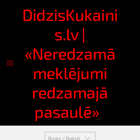
DidzisKukaini
s.lv |
«Neredzamā
meklējumi
redzamajā
pasaulē»
Blogs / Raksti