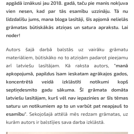
apgādā iznākusi jau 2018. gadā, taču pie manis nokļuva
vien nesen, kad par tās esamību uzzināju. Tā nu
līdzdalīšu jums, mana bloga lasītāji, šīs apjomā nelielās
grāmatas būtiskākās atziņas un satura aprakstu. Lai
noder!
Autors šajā darbā balstās uz vairāku grāmatu
materiāliem, būtiskāko no to atziņām padarot pieejamu
arī latviešu lasītājam. Kā raksta autors,
"manā
apkopojumā, papildus īsam ieskatam agrākajos gados,
koncentrētā veidā izklāstīti notikumi kopš
septiņdesmito gadu sākuma. Šī grāmata domāta
latviešu lasītājam, kurš vēl nav iepazinies ar šīs tēmas
saturu un notikumiem ap to un varbūt pat neapjauš to
esamību"
. Sekojošajā attēlā mēs redzam grāmatas, uz
kurām autors ir balstījies sava darba izklāstā.