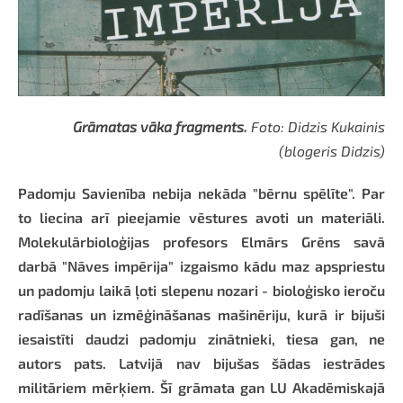
Grāmatas vāka fragments.
Foto: Didzis Kukainis
(blogeris Didzis)
Padomju Savienība nebija nekāda "bērnu spēlīte". Par
to liecina arī pieejamie vēstures avoti un materiāli.
Molekulārbioloģijas profesors Elmārs Grēns savā
darbā "Nāves impērija" izgaismo kādu maz apspriestu
un padomju laikā ļoti slepenu nozari - bioloģisko ieroču
radīšanas un izmēģināšanas mašinēriju, kurā ir bijuši
iesaistīti daudzi padomju zinātnieki, tiesa gan, ne
autors pats. Latvijā nav bijušas šādas iestrādes
militāriem mērķiem. Šī grāmata gan LU Akadēmiskajā