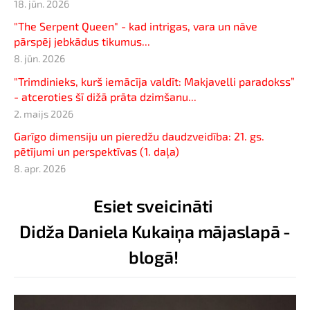
18. jūn. 2026
"The Serpent Queen" - kad intrigas, vara un nāve
pārspēj jebkādus tikumus...
8. jūn. 2026
"Trimdinieks, kurš iemācīja valdīt: Makjavelli paradokss”
- atceroties šī dižā prāta dzimšanu...
2. maijs 2026
Garīgo dimensiju un pieredžu daudzveidība: 21. gs.
pētījumi un perspektīvas (1. daļa)
8. apr. 2026
Esiet sveicināti
Didža Daniela Kukaiņa mājaslapā -
blogā!