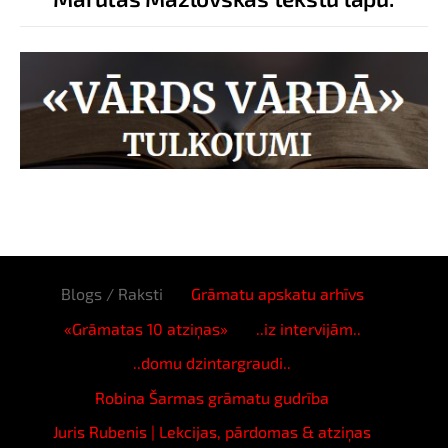
Blogs / Raksti
Grāmatu apskatu arhīvs
«Grāmatas 10 atziņas»
..iz intervijām..
..domu dzintargraudi..
Robina Šarmas grāmatu gudrība
Juris Rubenis | Lekcijas, pārdomas & atziņas