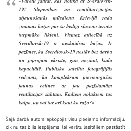
«Varētu jautāt, kas notika ar Sverdlovsk-
19? Slepenības un remilitarizācijas
atjaunošanās mūsdienu Krievijā rada
zināmas bažas par šo bēdīgi slaveno ieroču
turpmāko likteni. Vismaz attiecībā uz
Sverdlovsk-19 ir neskaidras bažas. Ir
pazīmes, ka Sverdlovsk-19 nestāv bez darba
un joprojām eksistē, gan nezinot, kādā
kapacitātē. Publisko satelītu fotogrāfijās
redzams, ka kompleksam pievienojušās
jaunas celtnes ar jau pazīstamām
ventilācijas šahtām. Kādiem nolūkiem tās
kalpo, un vai tur arī kaut ko ražo?»
Šajā darbā autors apkopojis visu pieejamo informāciju,
cik nu tas bijis iespējams, lai varētu lasītājiem pastāstīt