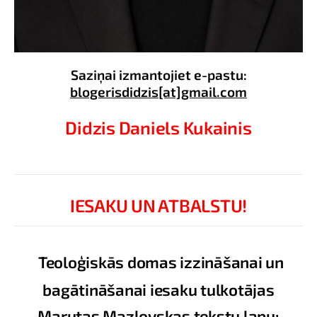
Saziņai izmantojiet e-pastu:
blogerisdidzis[at]gmail.com
Didzis Daniels Kukainis
IESAKU UN ATBALSTU!
Teoloģiskās domas izzināšanai un
bagātināšanai iesaku tulkotājas
Marutas Mazlovskas tekstu lapu: