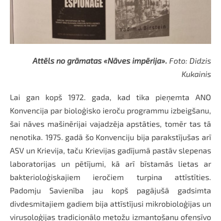
Attēls no grāmatas «Nāves impērija».
Foto: Didzis
Kukainis
Lai gan kopš 1972. gada, kad tika pieņemta ANO
Konvencija par bioloģisko ieroču programmu izbeigšanu,
šai nāves mašinērijai vajadzēja apstāties, tomēr tas tā
nenotika. 1975. gadā šo Konvenciju bija parakstījušas arī
ASV un Krievija, taču Krievijas gadījumā pastāv slepenas
laboratorijas un pētījumi, kā arī bīstamās lietas ar
bakterioloģiskajiem ieročiem turpina attīstīties.
Padomju Savienība jau kopš pagājušā gadsimta
divdesmitajiem gadiem bija attīstījusi mikrobioloģijas un
virusoloģijas tradicionālo metožu izmantošanu ofensīvo