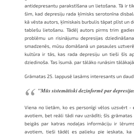
antidepresantu parakstīšana un lietošana. Tā ir t
šim, kad depresiju rada ķīmisks serotonīna disba
kā vēsta autors, ķīmiskais burbulis tāpat plīst un 
tablešu lietošanu. Tādēļ autors pirms trim gadiem 
problēmu un risinājumu depresijas dziedināšana
smadzenēs, mūsu domāšanā un pasaules uztverē, i
kultūra ir tās, kas rada depresiju un tieši šīs
dziedinoša. Tas īsumā. par tālāko runāsim tālākajā
Grāmatas 25. lappusē lasāms interesants un daudzu
"Mūs sistemātiski dezinformē par depresija
Viena no lietām, ko es personīgi vēlos uzsvērt - 
avotiem, bet reāli tādi nav uzrādīti; šīs grāmata
beigās par katras nodaļas informāciju ir lēr
avotiem, tieši tādēļ es palieku pie ieskata, k