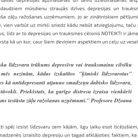
ī daudziem mūsdienu straujās dzīves depresijas un trauks
oša zāļu ražošanas uzņēmumiem, jo ar zinātniskiem pētīju
tē, vien varbūt uz mirkli sniedz kādu nebūt atvieglojumu, taču
us, līdz ar to depresijas un trauksmes cēlonis NOTEIKTI ir jām
aksta kā un kur, caur šiem deviņiem aspektiem un ceļu uz vese
ka līdzsvara trūkums depresīvu vai trauksmainu cilvēku
 mēs nezinām, kādas izskatītos "ķīmiski līdzsvarotas"
les kā antidepresanti atjauno smadzeņu dabisko līdzsvaru,
tāvokli. Priekšstats, ka garīgo distresu izraisa vienkārši
mums iestāsta zāļu ražošanas uzņēmumi." Profesore Džoana
 spēj izsist līdzsvaru zem kājām, ilgu laiku esot ticējušiem
adzenēs izraisīto depresiju un tagad atklājoties faktiem, ka