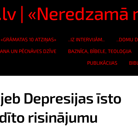
s.lv | «Neredzam
«GRĀMATAS 10 ATZIŅAS»
..IZ INTERVIJĀM..
..DOMU D
ŠANA UN PĒCNĀVES DZĪVE
BAZNĪCA, BĪBELE, TEOLOĢIJA
PUBLIKĀCIJAS
BIB
jeb Depresijas īsto
dīto risinājumu