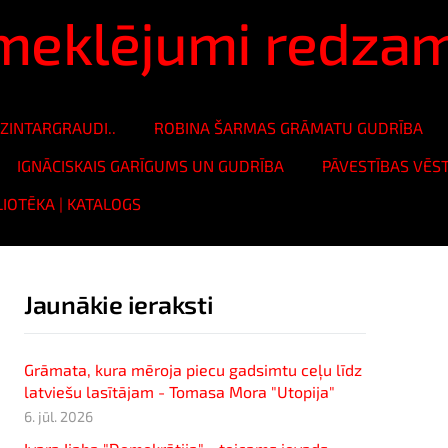
ā meklējumi redza
ZINTARGRAUDI..
ROBINA ŠARMAS GRĀMATU GUDRĪBA
IGNĀCISKAIS GARĪGUMS UN GUDRĪBA
PĀVESTĪBAS VĒS
LIOTĒKA | KATALOGS
Jaunākie ieraksti
Grāmata, kura mēroja piecu gadsimtu ceļu līdz
latviešu lasītājam - Tomasa Mora "Utopija"
6. jūl. 2026