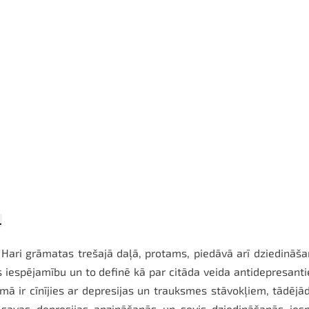
.
Hari grāmatas trešajā daļā, protams, piedāvā arī dziedināš
as iespējamību un to definē kā par citāda veida antidepresant
 ir cīnījies ar depresijas un trauksmes stāvokļiem, tādējād
savas depresijas apzināšanās un sevis dziedināšanās iesp