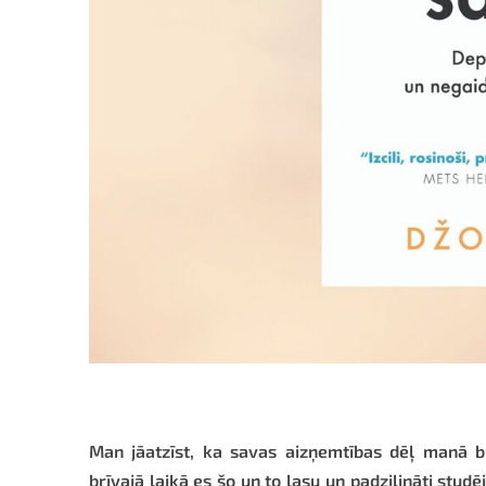
Man jāatzīst, ka savas aizņemtības dēļ manā b
brīvajā laikā es šo un to lasu un padziļināti stud