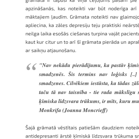
apzināšanās, kas noteikti var būt noderīga ar
māktajiem ļaudīm. Grāmata noteikti nav glaimoj
apliecina, ka zāles depresiju teju praktiski neārs
neilga laika esošās ciešanas turpina vajāt pacient
kaut kur citur un to arī šī grāmata pierāda un apr
ar saikņu atjaunošanu.
"Nav nekādu pierādījumu, ka pastāv ķīmis
smadzenēs. Šis termins nav loģisks [..]
smadzenes. Cilvēkiem iestāsta, ka tādas zā
taču tā nav taisnība - tie rada mākslīgu s
ķīmiska līdzsvara trūkums, ir mīts, kuru 
Monkrifa (Joanna Moncrieff)
Šajā grāmatā vēstītais patiešām daudziem noteikti
antidepresanti ārstē ķīmiskā līdzsvara trūkuma sm