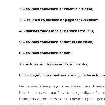
2. - saiknes zaudēšana ar citiem cilvēkiem;
3. - saiknes zaudēšana ar jēgpilnām vērtībām;
4. - saiknes zaudēšana ar bērnības traumu;
5. - saiknes zaudēšana ar statusu un cieņu;
6. - saiknes zaudēšana ar dabu;
7. - saiknes zaudēšana ar drošu nākotni;
8. un 9. - gēnu un smadzeņu izmaiņu patiesā loma
Lai nerunātu vienpusīgi, grāmatas autors Džoans 
līdzekli jeb raksta par šo visu saikņu atjaunošan
Grāmatas autors pats vairāku desmitu gadu garumā
grāmata ir tapusi kā viņa ceļojums pašam pie 