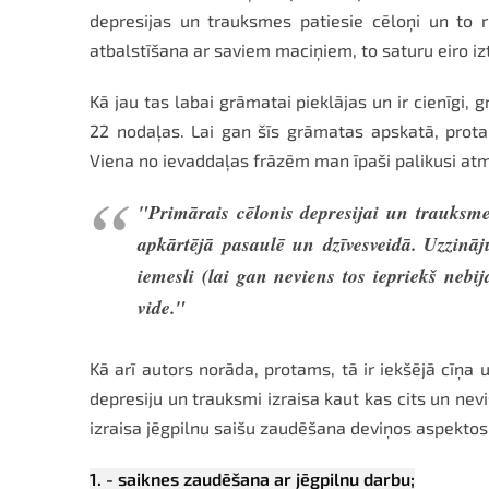
depresijas un trauksmes patiesie cēloņi un to ri
atbalstīšana ar saviem maciņiem, to saturu eiro i
Kā jau tas labai grāmatai pieklājas un ir cienīgi, g
22 nodaļas. Lai gan šīs grāmatas apskatā, protam
Viena no ievaddaļas frāzēm man īpaši palikusi atm
"Primārais cēlonis depresijai un trauksme
apkārtējā pasaulē un dzīvesveidā. Uzzināj
iemesli (lai gan neviens tos iepriekš nebi
vide."
Kā arī autors norāda, protams, tā ir iekšējā cīņa
depresiju un trauksmi izraisa kaut kas cits un nev
izraisa jēgpilnu saišu zaudēšana deviņos aspektos, 
1. - saiknes zaudēšana ar jēgpilnu darbu;