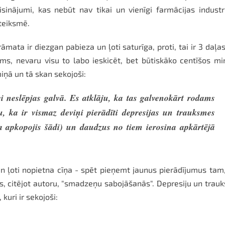
sinājumi, kas nebūt nav tikai un vienīgi farmācijas industr
zteiksmē.
rāmata ir diezgan pabieza un ļoti saturīga, proti, tai ir 3 daļa
s, nevaru visu to labo ieskicēt, bet būtiskāko centīšos mi
iņā un tā skan sekojoši:
i neslēpjas galvā. Es atklāju, ka tas galvenokārt rodams
u, ka ir vismaz deviņi pierādīti depresijas un trauksmes
ja apkopojis šādi) un daudzus no tiem ierosina apkārtējā
 un ļoti nopietna cīņa - spēt pieņemt jaunus pierādījumus tam
is, citējot autoru, "smadzeņu sabojāšanās". Depresiju un trau
kuri ir sekojoši: