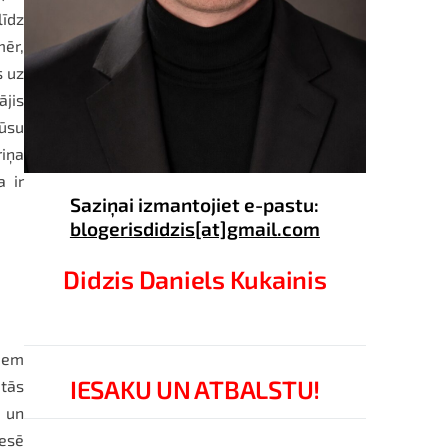
līdz
mēr,
s uz
ājis
mūsu
riņa
a ir
Saziņai izmantojiet e-pastu:
blogerisdidzis[at]gmail.com
Didzis Daniels Kukainis
kiem
IESAKU UN ATBALSTU!
 tās
 un
resē