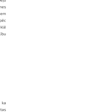
mes
miem
 pēc
eklē
lību
, ka
 tas