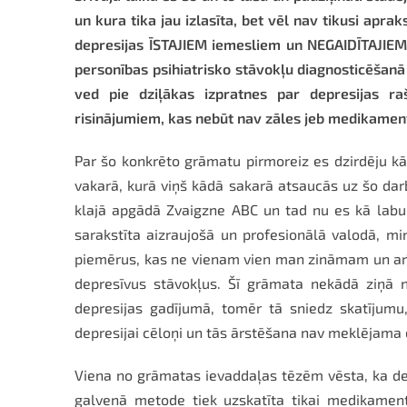
un kura tika jau izlasīta, bet vēl nav tikusi apra
depresijas ĪSTAJIEM iemesliem un NEGAIDĪTAJIEM 
personības psihiatrisko stāvokļu diagnosticēšanā 
ved pie dziļākas izpratnes par depresijas r
risinājumiem, kas nebūt nav zāles jeb medikamenti
Par šo konkrēto grāmatu pirmoreiz es dzirdēju kā
vakarā, kurā viņš kādā sakarā atsaucās uz šo dar
klajā apgādā Zvaigzne ABC un tad nu es kā labu ie
sarakstīta aizraujošā un profesionālā valodā, mi
piemērus, kas ne vienam vien man zināmam un ar
depresīvus stāvokļus. Šī grāmata nekādā ziņā 
depresijas gadījumā, tomēr tā sniedz skatījumu,
depresijai cēloņi un tās ārstēšana nav meklējama 
Viena no grāmatas ievaddaļas tēzēm vēsta, ka dep
galvenā metode tiek uzskatīta tikai medikament