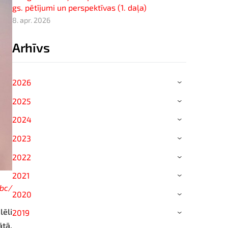
gs. pētījumi un perspektīvas (1. daļa)
8. apr. 2026
Arhīvs
2026
›
2025
›
2024
›
2023
›
2022
›
2021
›
bc/
2020
›
ēli
2019
›
ātā,