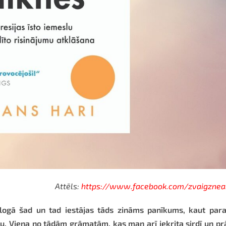
Attēls:
https://www.facebook.com/zvaigznea
logā šad un tad iestājas tāds zināms panīkums, kaut paral
ēju. Viena no tādām grāmatām, kas man arī iekrita sirdī un pr