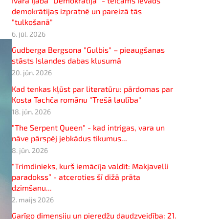
Ivara Ijaba "Demokrātija" - teicams ievads
demokrātijas izpratnē un pareizā tās
"tulkošanā"
6. jūl. 2026
Gudberga Bergsona "Gulbis" – pieaugšanas
stāsts Islandes dabas klusumā
20. jūn. 2026
Kad tenkas kļūst par literatūru: pārdomas par
Kosta Tachča romānu "Trešā laulība"
18. jūn. 2026
"The Serpent Queen" - kad intrigas, vara un
nāve pārspēj jebkādus tikumus...
8. jūn. 2026
"Trimdinieks, kurš iemācīja valdīt: Makjavelli
paradokss” - atceroties šī dižā prāta
dzimšanu...
2. maijs 2026
Garīgo dimensiju un pieredžu daudzveidība: 21.