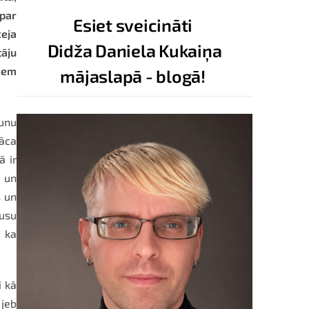
 par
Esiet sveicināti
ceja
Didža Daniela Kukaiņa
tāju
iem
mājaslapā - blogā!
runu
nāca
ā ir
s un
s un
usu
, ka
i kā
 jeb