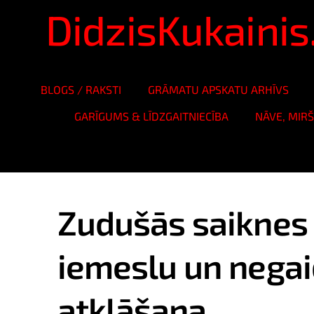
DidzisKukaini
BLOGS / RAKSTI
GRĀMATU APSKATU ARHĪVS
GARĪGUMS & LĪDZGAITNIECĪBA
NĀVE, MIR
Zudušās saiknes 
iemeslu un negai
atklāšana