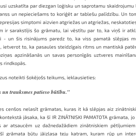
ikusi uzskatīta par diezgan loģisku un saprotamu skaidrojumu 
lanss un nepieciešams to koriģēt ar tablešu palīdzību. Un to
depresijas simptomi aizvien atgriežas un atgriežas, neskatotie
ir sarakstījis šo grāmatu, lai vēstītu par to, ka viņš ir atkl
i - un šis risinājums paredz to, ka viss pamatā slēpjas 
etverot to, ka pasaules steidzīgais ritms un mantiskā patē
 apziņas apzināšanās un savas personīgās uztveres mainīšan
s rindkopās.
s noteikti šokējošs teikums, ieklausieties:
s un trauksmes patieso būtību."
es cenšos nelasīt grāmatas, kuras it kā slēpjas aiz zinātnis
s kontekstā jāsaka, ka šī IR ZINĀTNISKI PAMATOTA grāmata, jo
ums ar atsaucēm uz dažnedažādiem zinātniskiem pētījumiem
a šī grāmata būtu jāizlasa teju katram, kuram rūp un inte