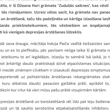
kstīta, ir šī Džoana Hari grāmata "Zudušās saiknes", kas vēstī
tās risinājumiem. Uzreiz vēlos sacīt, ka grāmata nav pana
un ārstēšanā, taču tās padziļināta un kārtīga izlasīšana lasī
ašanās priekšnoteikumiem, tās vēstnešiem un iespējamaj
 kā vienīgais depresijas ārstēšanas līdzeklis.
dā sava drauga, mācītāja Induļa Paiča vadītā tiešsaistes sa
bu un es to piefiksēju, pēc pavisam neilga laika šī grāmata 
teikumu to arī iegādājos. Izlasīju to samērā īsā laikā, jo t
not ārkārtīgi daudz praktiskajā dzīvē atpazīstamas situācija
ī mazāk zināmam cilvēkam ir izsaukuši depresijas simptomu
nepretendē uz psihiatriskās ārstēšanas rokasgrāmatas stat
 kuru atbalsta daudzi pasaules gaišākie prāti, aprādot to
diezin kur citur kā vien mūsu pašu prātā visupirmām kārtām.
resijas ārstēšanā un konstatēšanā vēl līdz pat teju šodiena
ozā un tā saukto serotonīna atpakaļsaistīšanās inhibitoru