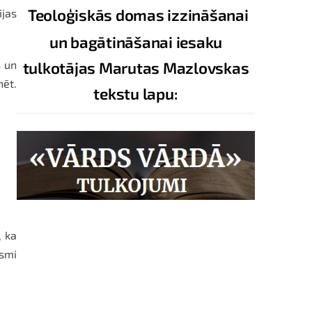
Teoloģiskās domas izzināšanai
ijas
un bagātināšanai iesaku
s un
tulkotājas Marutas Mazlovskas
nēt.
tekstu lapu:
, ka
ksmi