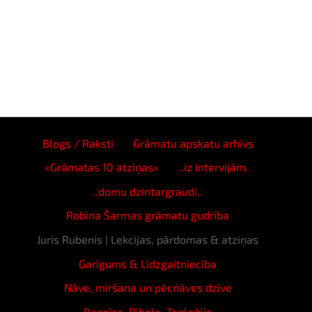
Blogs / Raksti
Grāmatu apskatu arhīvs
«Grāmatas 10 atziņas»
..iz intervijām..
..domu dzintargraudi..
Robina Šarmas grāmatu gudrība
Juris Rubenis | Lekcijas, pārdomas & atziņas
Garīgums & Līdzgaitniecība
Nāve, miršana un pēcnāves dzīve
Baznīca, Bībele, Teoloģija