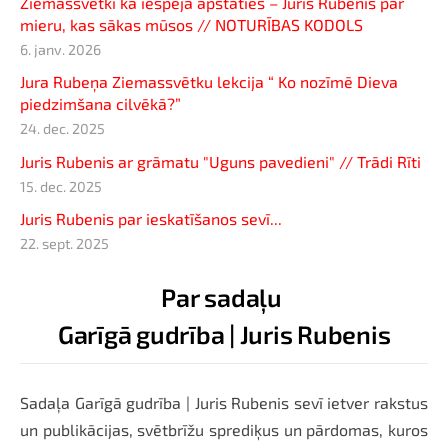
Ziemassvētki kā iespēja apstāties – Juris Rubenis par
mieru, kas sākas mūsos // NOTURĪBAS KODOLS
6. janv. 2026
Jura Rubeņa Ziemassvētku lekcija “ Ko nozīmē Dieva
piedzimšana cilvēkā?”
24. dec. 2025
Juris Rubenis ar grāmatu "Uguns pavedieni" // Trādi Rīti
15. dec. 2025
Juris Rubenis par ieskatīšanos sevī...
22. sept. 2025
Par sadaļu
Garīgā gudrība | Juris Rubenis
Sadaļa Garīgā gudrība | Juris Rubenis sevī ietver rakstus
un publikācijas, svētbrīžu sprediķus un pārdomas, kuros