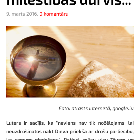
9. marts 2016,
0 komentāru
Foto: atrasts internetā, google.lv
Luters ir sacījis, ka "neviens nav tik nožēlojams, lai
neuzdrošinātos nākt Dieva priekšā ar drošu pārliecību,
ka saņems piedošanu". Patiesi, mūsu visu Tēvam un