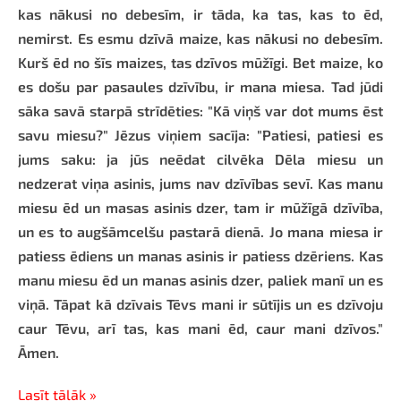
kas nākusi no debesīm, ir tāda, ka tas, kas to ēd,
nemirst. Es esmu dzīvā maize, kas nākusi no debesīm.
Kurš ēd no šīs maizes, tas dzīvos mūžīgi. Bet maize, ko
es došu par pasaules dzīvību, ir mana miesa. Tad jūdi
sāka savā starpā strīdēties: "Kā viņš var dot mums ēst
savu miesu?" Jēzus viņiem sacīja: "Patiesi, patiesi es
jums saku: ja jūs neēdat cilvēka Dēla miesu un
nedzerat viņa asinis, jums nav dzīvības sevī. Kas manu
miesu ēd un masas asinis dzer, tam ir mūžīgā dzīvība,
un es to augšāmcelšu pastarā dienā. Jo mana miesa ir
patiess ēdiens un manas asinis ir patiess dzēriens. Kas
manu miesu ēd un manas asinis dzer, paliek manī un es
viņā. Tāpat kā dzīvais Tēvs mani ir sūtījis un es dzīvoju
caur Tēvu, arī tas, kas mani ēd, caur mani dzīvos."
Āmen.
Lasīt tālāk »