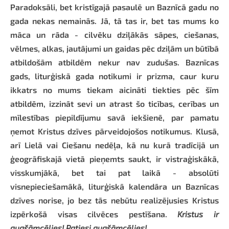
Paradoksāli, bet kristīgajā pasaulē un Baznīcā gadu no
gada nekas nemainās. Jā, tā tas ir, bet tas mums ko
māca un rāda - cilvēku dziļākās sāpes, ciešanas,
vēlmes, alkas, jautājumi un gaidas pēc dziļām un būtībā
atbildošām atbildēm nekur nav zudušas. Baznīcas
gads, liturģiskā gada notikumi ir prizma, caur kuru
ikkatrs no mums tiekam aicināti tiekties pēc šīm
atbildēm, izzināt sevi un atrast šo ticības, cerības un
mīlestības piepildījumu savā iekšienē, par pamatu
ņemot Kristus dzīves pārveidojošos notikumus. Klusā,
arī Lielā vai Ciešanu nedēļa, kā nu kurā tradīcijā un
ģeogrāfiskajā vietā pieņemts saukt, ir vistraģiskākā,
visskumjākā, bet tai pat laikā - absolūti
visnepieciešamākā, liturģiskā kalendāra un Baznīcas
dzīves norise, jo bez tās nebūtu realizējusies Kristus
izpērkošā visas cilvēces pestīšana.
Kristus ir
augšāmcēlies! Patiesi augšāmcēlies!