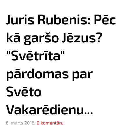
Juris Rubenis: Pēc
kā garšo Jēzus?
"Svētrīta"
pārdomas par
Svēto
Vakarēdienu...
6. marts 2016,
0 komentāru