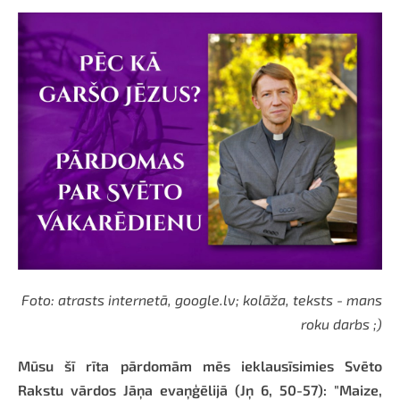
Foto: atrasts internetā, google.lv; kolāža, teksts - mans
roku darbs ;)
Mūsu šī rīta pārdomām mēs ieklausīsimies Svēto
Rakstu vārdos Jāņa evaņģēlijā (Jņ 6, 50-57): "Maize,