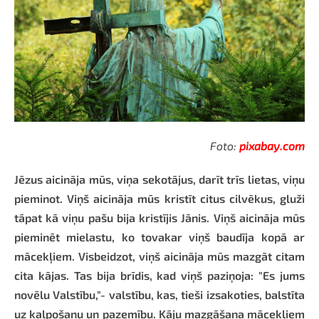
Foto:
pixabay.com
Jēzus aicināja mūs, viņa sekotājus, darīt trīs lietas, viņu
pieminot. Viņš aicināja mūs kristīt citus cilvēkus, gluži
tāpat kā viņu pašu bija kristījis Jānis. Viņš aicināja mūs
pieminēt mielastu, ko tovakar viņš baudīja kopā ar
mācekļiem. Visbeidzot, viņš aicināja mūs mazgāt citam
cita kājas. Tas bija brīdis, kad viņš paziņoja: "Es jums
novēlu Valstību,"- valstību, kas, tieši izsakoties, balstīta
uz kalpošanu un pazemību. Kāju mazgāšana mācekļiem