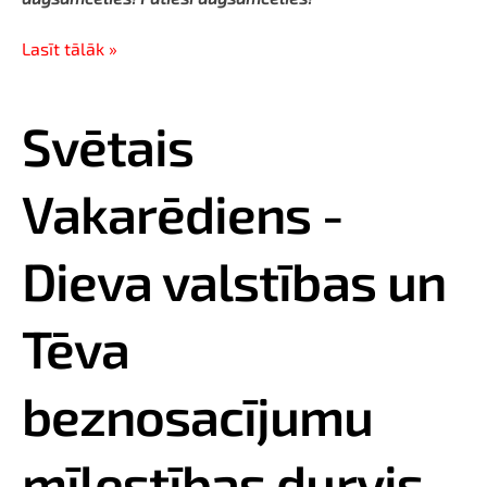
Lasīt tālāk »
Svētais
Vakarēdiens -
Dieva valstības un
Tēva
beznosacījumu
mīlestības durvis...