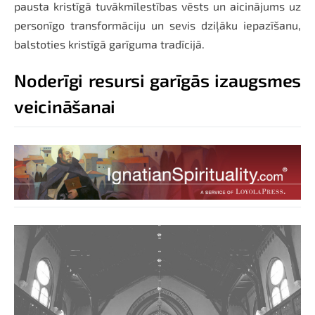
pausta kristīgā tuvākmīlestības vēsts un aicinājums uz
personīgo transformāciju un sevis dziļāku iepazīšanu,
balstoties kristīgā garīguma tradīcijā.
Noderīgi resursi garīgās izaugsmes
veicināšanai