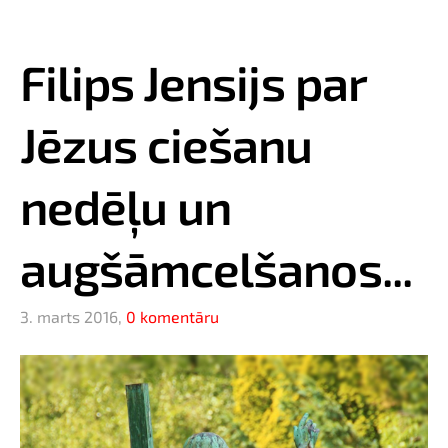
Filips Jensijs par
Jēzus ciešanu
nedēļu un
augšāmcelšanos...
3. marts 2016,
0 komentāru