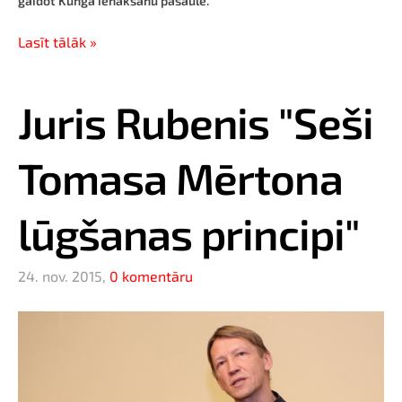
gaidot Kunga ienākšanu pasaulē.
Lasīt tālāk »
Juris Rubenis "Seši
Tomasa Mērtona
lūgšanas principi"
24. nov. 2015,
0 komentāru