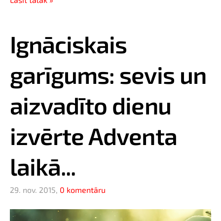
Ignāciskais
garīgums: sevis un
aizvadīto dienu
izvērte Adventa
laikā...
29. nov. 2015,
0 komentāru