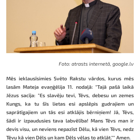
Foto: atrasts internetā, google.lv
Mēs ieklausīsimies Svēto Rakstu vārdos, kurus mēs
lasām Mateja evaņģēlija 11. nodaļā: "Tajā pašā laikā
Jēzus sacīja: "Es slavēju tevi, Tēvs, debesu un zemes
Kungs, ka tu šīs lietas esi apslēpis gudrajiem un
saprātīgajiem un tās esi atklājis bērniņiem! Jā, Tēvs,
šādi ir izpaudusies tava labvēlība! Mans Tēvs man ir
devis visu, un neviens nepazīst Dēlu, kā vien Tēvs, nedz
Tēvu kā vien Dēls un kam Dēls vēlas to atklāt."" Amen.