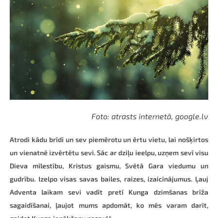
Foto: atrasts internetā, google.lv
Atrodi kādu brīdi un sev piemērotu un ērtu vietu, lai nošķirtos
un vienatnē izvērtētu sevi. Sāc ar dziļu ieelpu, uzņem sevī visu
Dieva mīlestību, Kristus gaismu, Svētā Gara viedumu un
gudrību. Izelpo visas savas bailes, raizes, izaicinājumus. Ļauj
Adventa laikam sevi vadīt pretī Kunga dzimšanas brīža
sagaidīšanai, ļaujot mums apdomāt, ko mēs varam darīt,