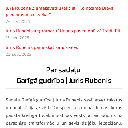
Jura Rubeņa Ziemassvētku lekcija “ Ko nozīmē Dieva
piedzimšana cilvēkā?”
24. dec. 2025
Juris Rubenis ar grāmatu "Uguns pavedieni" // Trādi Rīti
15. dec. 2025
Juris Rubenis par ieskatīšanos sevī...
22. sept. 2025
Par sadaļu
Garīgā gudrība | Juris Rubenis
Sadaļa Garīgā gudrība | Juris Rubenis sevī ietver rakstus
un publikācijas, svētbrīžu sprediķus un pārdomas, kuros
pausta kristīgā tuvākmīlestības vēsts un aicinājums uz
personīgo transformāciju un sevis dziļāku iepazīšanu,