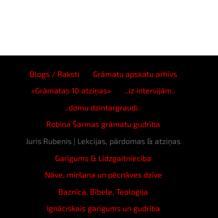
Blogs / Raksti
Grāmatu apskatu arhīvs
«Grāmatas 10 atziņas»
..iz intervijām..
..domu dzintargraudi..
Robina Šarmas grāmatu gudrība
Juris Rubenis | Lekcijas, pārdomas & atziņas
Garīgums & Līdzgaitniecība
Nāve, miršana un pēcnāves dzīve
Baznīca, Bībele, Teoloģija
Ignāciskais garīgums un gudrība