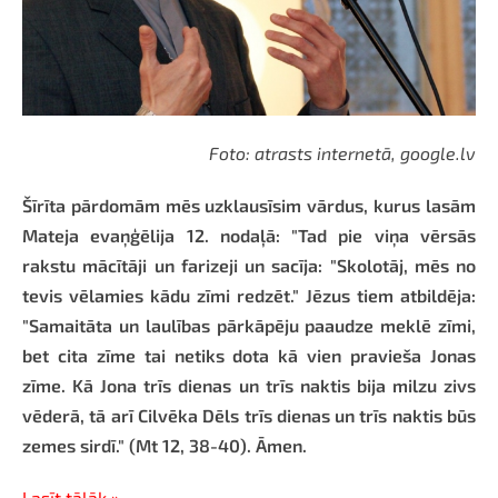
Foto: atrasts internetā, google.lv
Šīrīta pārdomām mēs uzklausīsim vārdus, kurus lasām
Mateja evaņģēlija 12. nodaļā: "Tad pie viņa vērsās
rakstu mācītāji un farizeji un sacīja: "Skolotāj, mēs no
tevis vēlamies kādu zīmi redzēt." Jēzus tiem atbildēja:
"Samaitāta un laulības pārkāpēju paaudze meklē zīmi,
bet cita zīme tai netiks dota kā vien pravieša Jonas
zīme. Kā Jona trīs dienas un trīs naktis bija milzu zivs
vēderā, tā arī Cilvēka Dēls trīs dienas un trīs naktis būs
zemes sirdī." (Mt 12, 38-40). Āmen.
Lasīt tālāk »