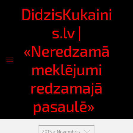
DidzisKukaini
s.lv |
«Neredzamā
meklējumi
redzamajā
pasaulē»
2015 > Novembris