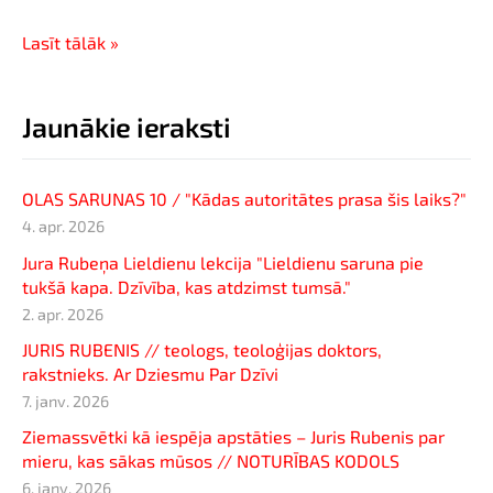
Lasīt tālāk »
Jaunākie ieraksti
OLAS SARUNAS 10 / "Kādas autoritātes prasa šis laiks?"
4. apr. 2026
Jura Rubeņa Lieldienu lekcija "Lieldienu saruna pie
tukšā kapa. Dzīvība, kas atdzimst tumsā."
2. apr. 2026
JURIS RUBENIS // teologs, teoloģijas doktors,
rakstnieks. Ar Dziesmu Par Dzīvi
7. janv. 2026
Ziemassvētki kā iespēja apstāties – Juris Rubenis par
mieru, kas sākas mūsos // NOTURĪBAS KODOLS
6. janv. 2026