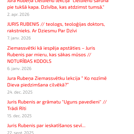
Jura Rubeņa Lieldienu lekcija "Lieldienu saruna
pie tukšā kapa. Dzīvība, kas atdzimst tumsā."
2. apr. 2026
JURIS RUBENIS // teologs, teoloģijas doktors,
rakstnieks. Ar Dziesmu Par Dzīvi
7. janv. 2026
Ziemassvētki kā iespēja apstāties – Juris
Rubenis par mieru, kas sākas mūsos //
NOTURĪBAS KODOLS
6. janv. 2026
Jura Rubeņa Ziemassvētku lekcija “ Ko nozīmē
Dieva piedzimšana cilvēkā?”
24. dec. 2025
Juris Rubenis ar grāmatu "Uguns pavedieni" //
Trādi Rīti
15. dec. 2025
Juris Rubenis par ieskatīšanos sevī...
22. sept. 2025