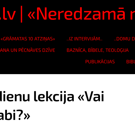
s.lv | «Neredzam
«GRĀMATAS 10 ATZIŅAS»
..IZ INTERVIJĀM..
..DOMU D
ŠANA UN PĒCNĀVES DZĪVE
BAZNĪCA, BĪBELE, TEOLOĢIJA
PUBLIKĀCIJAS
BIB
ienu lekcija «Vai
abi?»