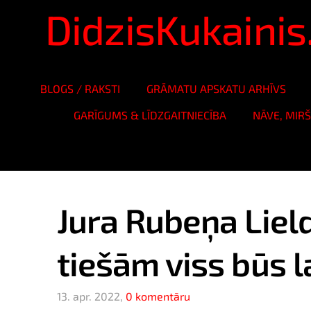
DidzisKukaini
BLOGS / RAKSTI
GRĀMATU APSKATU ARHĪVS
GARĪGUMS & LĪDZGAITNIECĪBA
NĀVE, MIR
Jura Rubeņa Lield
tiešām viss būs l
13. apr. 2022,
0 komentāru