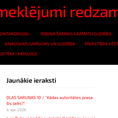
ā meklējumi redza
ZINTARGRAUDI..
ROBINA ŠARMAS GRĀMATU GUDRĪBA
IGNĀCISKAIS GARĪGUMS UN GUDRĪBA
PĀVESTĪBAS VĒS
LIOTĒKA | KATALOGS
Jaunākie ieraksti
OLAS SARUNAS 10 / "Kādas autoritātes prasa
šis laiks?"
4. apr. 2026