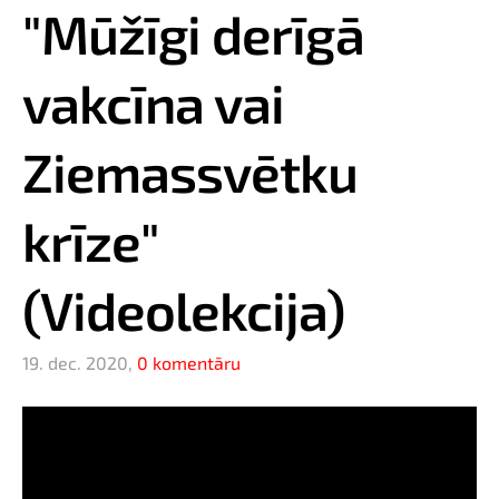
"Mūžīgi derīgā
vakcīna vai
Ziemassvētku
krīze"
(Videolekcija)
19. dec. 2020,
0 komentāru