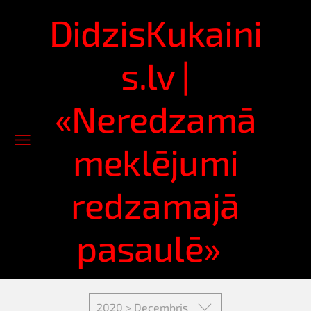
DidzisKukaini
s.lv |
«Neredzamā
meklējumi
redzamajā
pasaulē»
2020 > Decembris