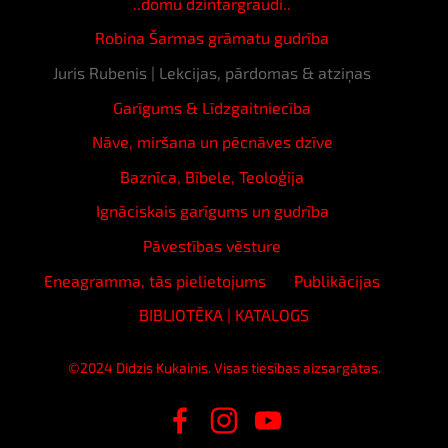
..domu dzintargraudi..
Robina Šarmas grāmatu gudrība
Juris Rubenis | Lekcijas, pārdomas & atziņas
Garīgums & Līdzgaitniecība
Nāve, miršana un pēcnāves dzīve
Baznīca, Bībele, Teoloģija
Ignāciskais garīgums un gudrība
Pāvestības vēsture
Eneagramma, tās pielietojums
Publikācijas
BIBLIOTĒKA | KATALOGS
©2024 Didzis Kukainis. Visas tiesības aizsargātas.