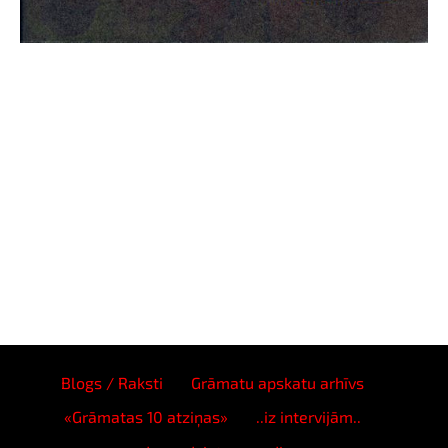
Blogs / Raksti
Grāmatu apskatu arhīvs
«Grāmatas 10 atziņas»
..iz intervijām..