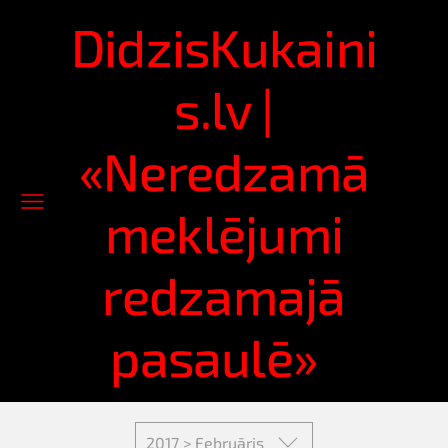
DidzisKukaini
s.lv |
«Neredzamā
meklējumi
redzamajā
pasaulē»
2017 > Februāris