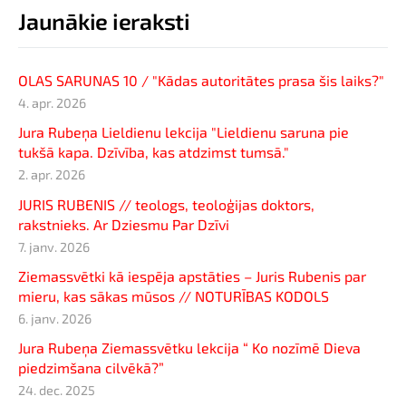
Jaunākie ieraksti
OLAS SARUNAS 10 / "Kādas autoritātes prasa šis laiks?"
4. apr. 2026
Jura Rubeņa Lieldienu lekcija "Lieldienu saruna pie
tukšā kapa. Dzīvība, kas atdzimst tumsā."
2. apr. 2026
JURIS RUBENIS // teologs, teoloģijas doktors,
rakstnieks. Ar Dziesmu Par Dzīvi
7. janv. 2026
Ziemassvētki kā iespēja apstāties – Juris Rubenis par
mieru, kas sākas mūsos // NOTURĪBAS KODOLS
6. janv. 2026
Jura Rubeņa Ziemassvētku lekcija “ Ko nozīmē Dieva
piedzimšana cilvēkā?”
24. dec. 2025