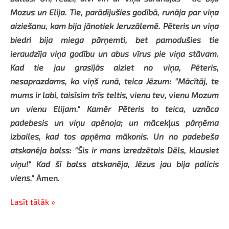
Mozus un Elija. Tie, parādījušies godībā, runāja par viņa
aiziešanu, kam bija jānotiek Jeruzālemē. Pēteris un viņa
biedri bija miega pārņemti, bet pamodušies tie
ieraudzīja viņa godību un abus vīrus pie viņa stāvam.
Kad tie jau grasījās aiziet no viņa, Pēteris,
nesaprazdams, ko viņš runā, teica Jēzum: "Mācītāj, te
mums ir labi, taisīsim trīs teltis, vienu tev, vienu Mozum
un vienu Elijam." Kamēr Pēteris to teica, uznāca
padebesis un viņu apēnoja; un mācekļus pārņēma
izbailes, kad tos apņēma mākonis. Un no padebeša
atskanēja balss: "Šis ir mans izredzētais Dēls, klausiet
viņu!" Kad šī balss atskanēja, Jēzus jau bija palicis
viens."
Āmen.
Lasīt tālāk »