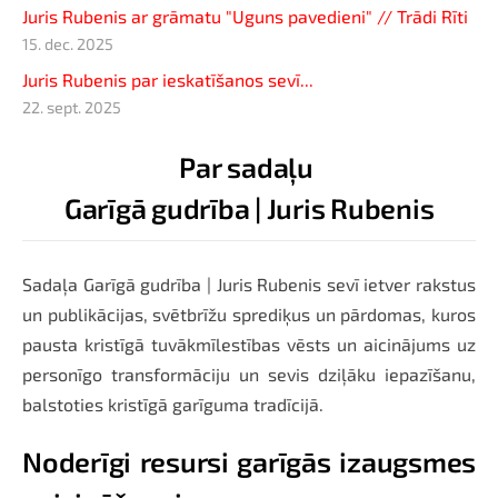
Juris Rubenis ar grāmatu "Uguns pavedieni" // Trādi Rīti
15. dec. 2025
Juris Rubenis par ieskatīšanos sevī...
22. sept. 2025
Par sadaļu
Garīgā gudrība | Juris Rubenis
Sadaļa Garīgā gudrība | Juris Rubenis sevī ietver rakstus
un publikācijas, svētbrīžu sprediķus un pārdomas, kuros
pausta kristīgā tuvākmīlestības vēsts un aicinājums uz
personīgo transformāciju un sevis dziļāku iepazīšanu,
balstoties kristīgā garīguma tradīcijā.
Noderīgi resursi garīgās izaugsmes