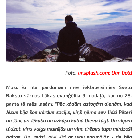
Foto:
unsplash.com; Dan Gold
Mūsu šī rīta pārdomām mēs ieklausīsimies Svēto
Rakstu vārdos Lūkas evaņģēlija 9. nodaļā, kur no 28.
panta tā mēs lasām:
"Pēc kādām astoņām dienām, kad
Jēzus bija šos vārdus sacījis, viņš ņēma sev līdzi Pēteri
un Jāni, un Jēkabu un uzkāpa kalnā Dievu lūgt. Un viņam
lūdzot, viņa vaigs mainījās un viņa drēbes tapa mirdzoši
baltas. Un, redzi, divi vīri ar viņu sarunājās - tie bija