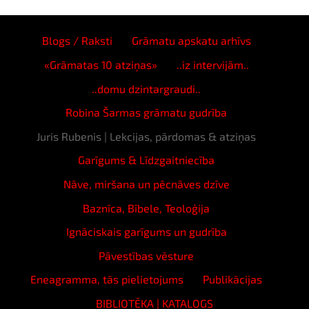
Blogs / Raksti
Grāmatu apskatu arhīvs
«Grāmatas 10 atziņas»
..iz intervijām..
..domu dzintargraudi..
Robina Šarmas grāmatu gudrība
Juris Rubenis | Lekcijas, pārdomas & atziņas
Garīgums & Līdzgaitniecība
Nāve, miršana un pēcnāves dzīve
Baznīca, Bībele, Teoloģija
Ignāciskais garīgums un gudrība
Pāvestības vēsture
Eneagramma, tās pielietojums
Publikācijas
BIBLIOTĒKA | KATALOGS