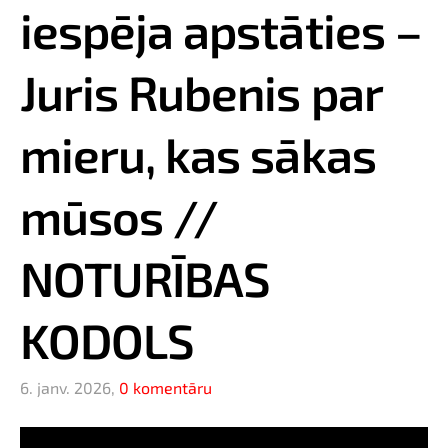
iespēja apstāties –
Juris Rubenis par
mieru, kas sākas
mūsos //
NOTURĪBAS
KODOLS
6. janv. 2026,
0 komentāru