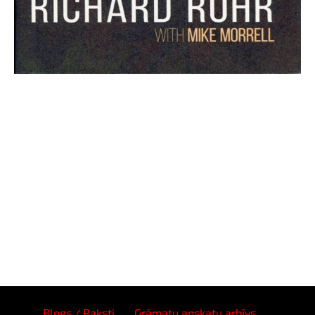
Blogs / Raksti
Grāmatu apskatu arhīvs