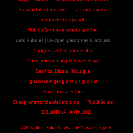
«Grāmatas 10 atziņas»
..iz intervijām..
..domu dzintargraudi..
Robina Šarmas grāmatu gudrība
Juris Rubenis | Lekcijas, pārdomas & atziņas
Garīgums & Līdzgaitniecība
Nāve, miršana un pēcnāves dzīve
Baznīca, Bībele, Teoloģija
Ignāciskais garīgums un gudrība
Pāvestības vēsture
Eneagramma, tās pielietojums
Publikācijas
BIBLIOTĒKA | KATALOGS
©2024 Didzis Kukainis. Visas tiesības aizsargātas.