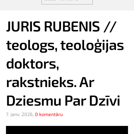
JURIS RUBENIS //
teologs, teoloģijas
doktors,
rakstnieks. Ar
Dziesmu Par Dzīvi
7. janv. 2026,
0 komentāru