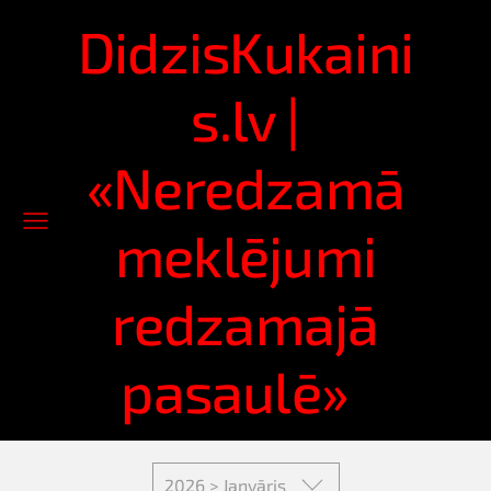
DidzisKukaini
s.lv |
«Neredzamā
meklējumi
redzamajā
pasaulē»
2026 > Janvāris