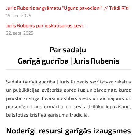
Juris Rubenis ar grāmatu "Uguns pavedieni" // Trādi Rīti
15. dec. 2025
Juris Rubenis par ieskatīšanos sevī...
22. sept. 2025
Par sadaļu
Garīgā gudrība | Juris Rubenis
Sadaļa Garīgā gudrība | Juris Rubenis sevī ietver rakstus
un publikācijas, svētbrīžu sprediķus un pārdomas, kuros
pausta kristīgā tuvākmīlestības vēsts un aicinājums uz
personīgo transformāciju un sevis dziļāku iepazīšanu,
balstoties kristīgā garīguma tradīcijā.
Noderīgi resursi garīgās izaugsmes