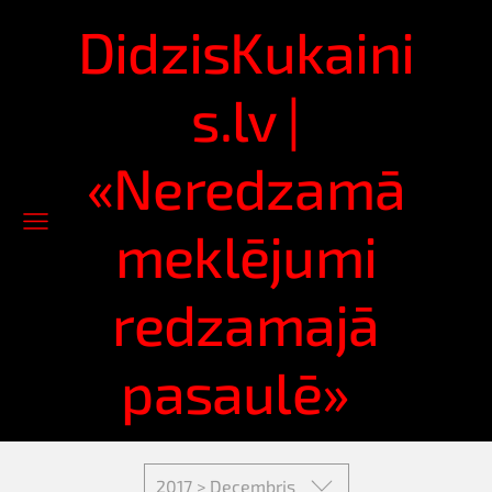
DidzisKukaini
s.lv |
«Neredzamā
meklējumi
redzamajā
pasaulē»
2017 > Decembris