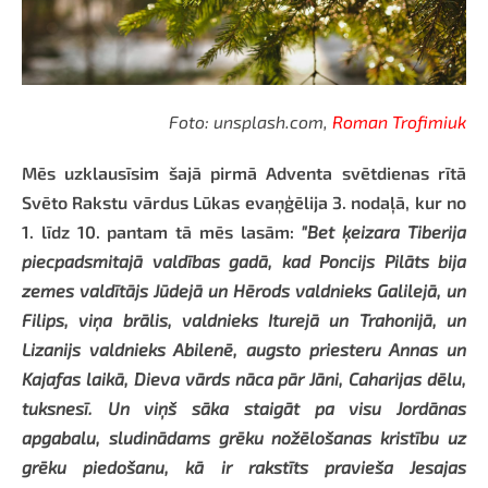
Foto: unsplash.com,
Roman Trofimiuk
Mēs uzklausīsim šajā pirmā Adventa svētdienas rītā
Svēto Rakstu vārdus Lūkas evaņģēlija 3. nodaļā, kur no
1. līdz 10. pantam tā mēs lasām:
"Bet ķeizara Tiberija
piecpadsmitajā valdības gadā, kad Poncijs Pilāts bija
zemes valdītājs Jūdejā un Hērods valdnieks Galilejā, un
Filips, viņa brālis, valdnieks Iturejā un Trahonijā, un
Lizanijs valdnieks Abilenē, augsto priesteru Annas un
Kajafas laikā, Dieva vārds nāca pār Jāni, Caharijas dēlu,
tuksnesī. Un viņš sāka staigāt pa visu Jordānas
apgabalu, sludinādams grēku nožēlošanas kristību uz
grēku piedošanu, kā ir rakstīts pravieša Jesajas