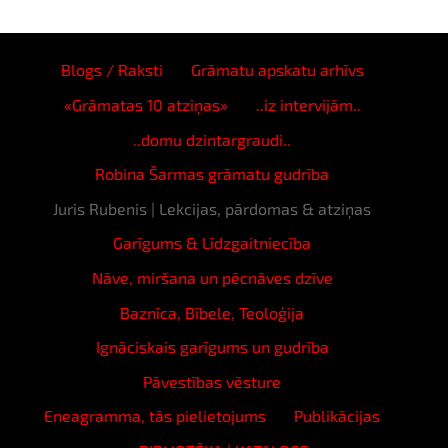
Blogs / Raksti
Grāmatu apskatu arhīvs
«Grāmatas 10 atziņas»
..iz intervijām..
..domu dzintargraudi..
Robina Šarmas grāmatu gudrība
Juris Rubenis | Lekcijas, pārdomas & atziņas
Garīgums & Līdzgaitniecība
Nāve, miršana un pēcnāves dzīve
Baznīca, Bībele, Teoloģija
Ignāciskais garīgums un gudrība
Pāvestības vēsture
Eneagramma, tās pielietojums
Publikācijas