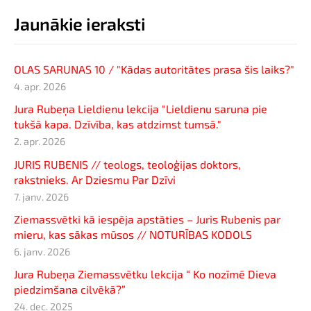
Jaunākie ieraksti
OLAS SARUNAS 10 / "Kādas autoritātes prasa šis laiks?"
4. apr. 2026
Jura Rubeņa Lieldienu lekcija "Lieldienu saruna pie
tukšā kapa. Dzīvība, kas atdzimst tumsā."
2. apr. 2026
JURIS RUBENIS // teologs, teoloģijas doktors,
rakstnieks. Ar Dziesmu Par Dzīvi
7. janv. 2026
Ziemassvētki kā iespēja apstāties – Juris Rubenis par
mieru, kas sākas mūsos // NOTURĪBAS KODOLS
6. janv. 2026
Jura Rubeņa Ziemassvētku lekcija “ Ko nozīmē Dieva
piedzimšana cilvēkā?”
24. dec. 2025