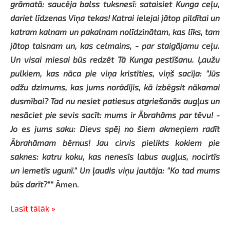
grāmatā: saucēja balss tuksnesī: sataisiet Kunga ceļu,
dariet līdzenas Viņa tekas! Katrai ielejai jātop pildītai un
katram kalnam un pakalnam nolīdzinātam, kas līks, tam
jātop taisnam un, kas celmains, - par staigājamu ceļu.
Un visai miesai būs redzēt Tā Kunga pestīšanu. Ļaužu
pulkiem, kas nāca pie viņa kristīties, viņš sacīja: "Jūs
odžu dzimums, kas jums norādījis, kā izbēgsit nākamai
dusmībai? Tad nu nesiet patiesus atgriešanās augļus un
nesāciet pie sevis sacīt: mums ir Ābrahāms par tēvu! -
Jo es jums saku: Dievs spēj no šiem akmeņiem radīt
Ābrahāmam bērnus! Jau cirvis pielikts kokiem pie
saknes: katru koku, kas nenesīs labus augļus, nocirtīs
un iemetīs ugunī." Un ļaudis viņu jautāja: "Ko tad mums
būs darīt?"
"
Āmen.
Lasīt tālāk »