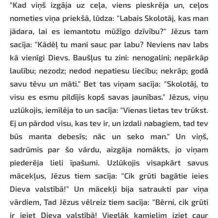
"Kad viņš izgāja uz ceļa, viens pieskrēja un, ceļos
nometies viņa priekšā, lūdza: "Labais Skolotāj, kas man
jādara, lai es iemantotu mūžīgo dzīvību?" Jēzus tam
sacīja: "Kādēļ tu mani sauc par labu? Neviens nav labs
kā vienīgi Dievs. Baušļus tu zini: nenogalini; nepārkāp
laulību; nezodz; nedod nepatiesu liecību; nekrāp; godā
savu tēvu un māti." Bet tas viņam sacīja: "Skolotāj, to
visu es esmu pildījis kopš savas jaunības." Jēzus, viņu
uzlūkojis, iemīlēja to un sacīja: "Vienas lietas tev trūkst.
Ej un pārdod visu, kas tev ir, un izdali nabagiem, tad tev
būs manta debesīs; nāc un seko man." Un viņš,
sadrūmis par šo vārdu, aizgāja nomākts, jo viņam
piederēja lieli īpašumi. Uzlūkojis visapkārt savus
mācekļus, Jēzus tiem sacīja: "Cik grūti bagātie ieies
Dieva valstībā!" Un mācekļi bija satraukti par viņa
vārdiem, Tad Jēzus vēlreiz tiem sacīja: "Bērni, cik grūti
ir ieiet Dieva valstībā! Vieglāk kamielim iziet caur