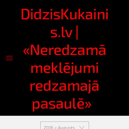
DidzisKukaini
s.lv |
«Neredzamā
meklējumi
redzamajā
pasaulē»
2016 > Augusts