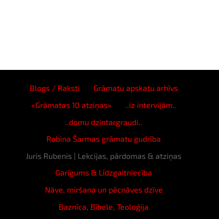
Blogs / Raksti
Grāmatu apskatu arhīvs
«Grāmatas 10 atziņas»
..iz intervijām..
..domu dzintargraudi..
Robina Šarmas grāmatu gudrība
Juris Rubenis | Lekcijas, pārdomas & atziņas
Garīgums & Līdzgaitniecība
Nāve, miršana un pēcnāves dzīve
Baznīca, Bībele, Teoloģija