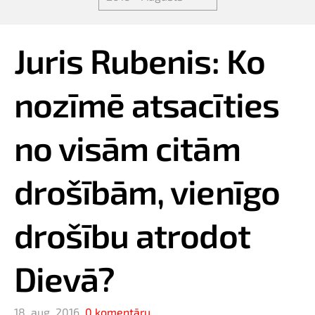
Juris Rubenis: Ko
nozīmē atsacīties
no visām citām
drošībām, vienīgo
drošību atrodot
Dievā?
18. aug. 2016,
0 komentāru