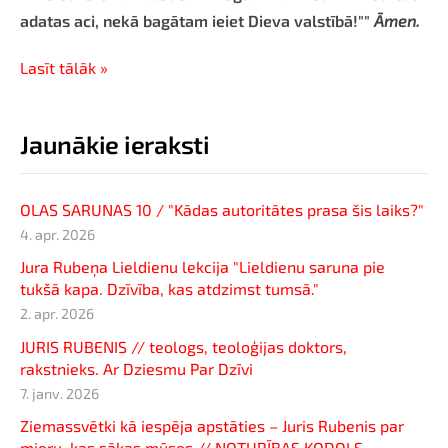
adatas aci, nekā bagātam ieiet Dieva valstībā!""
Āmen.
Lasīt tālāk »
Jaunākie ieraksti
OLAS SARUNAS 10 / "Kādas autoritātes prasa šis laiks?"
4. apr. 2026
Jura Rubeņa Lieldienu lekcija "Lieldienu saruna pie
tukšā kapa. Dzīvība, kas atdzimst tumsā."
2. apr. 2026
JURIS RUBENIS // teologs, teoloģijas doktors,
rakstnieks. Ar Dziesmu Par Dzīvi
7. janv. 2026
Ziemassvētki kā iespēja apstāties – Juris Rubenis par
mieru, kas sākas mūsos // NOTURĪBAS KODOLS