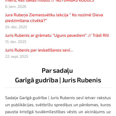
6. janv. 2026
Jura Rubeņa Ziemassvētku lekcija “ Ko nozīmē Dieva
piedzimšana cilvēkā?”
24. dec. 2025
Juris Rubenis ar grāmatu "Uguns pavedieni" // Trādi Rīti
15. dec. 2025
Juris Rubenis par ieskatīšanos sevī...
22. sept. 2025
Par sadaļu
Garīgā gudrība | Juris Rubenis
Sadaļa Garīgā gudrība | Juris Rubenis sevī ietver rakstus
un publikācijas, svētbrīžu sprediķus un pārdomas, kuros
pausta kristīgā tuvākmīlestības vēsts un aicinājums uz