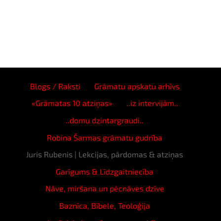
Blogs / Raksti
Grāmatu apskatu arhīvs
«Grāmatas 10 atziņas»
..iz intervijām..
..domu dzintargraudi..
Robina Šarmas grāmatu gudrība
Juris Rubenis | Lekcijas, pārdomas & atziņas
Garīgums & Līdzgaitniecība
Nāve, miršana un pēcnāves dzīve
Baznīca, Bībele, Teoloģija