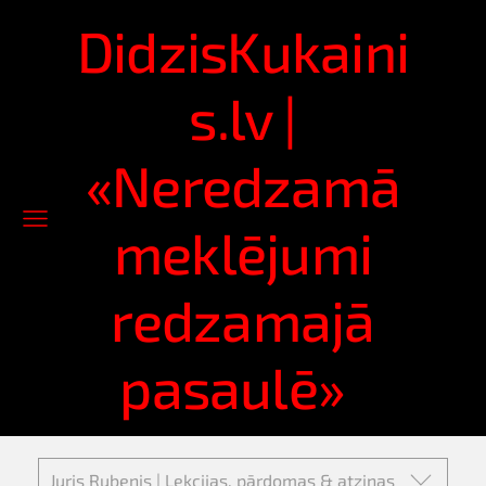
DidzisKukaini
s.lv |
«Neredzamā
meklējumi
redzamajā
pasaulē»
Juris Rubenis | Lekcijas, pārdomas & atziņas