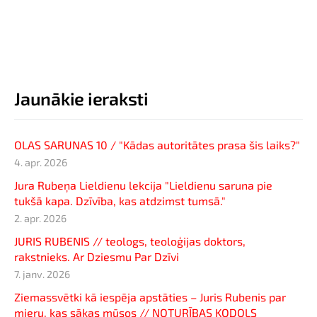
Jaunākie ieraksti
OLAS SARUNAS 10 / "Kādas autoritātes prasa šis laiks?"
4. apr. 2026
Jura Rubeņa Lieldienu lekcija "Lieldienu saruna pie
tukšā kapa. Dzīvība, kas atdzimst tumsā."
2. apr. 2026
JURIS RUBENIS // teologs, teoloģijas doktors,
rakstnieks. Ar Dziesmu Par Dzīvi
7. janv. 2026
Ziemassvētki kā iespēja apstāties – Juris Rubenis par
mieru, kas sākas mūsos // NOTURĪBAS KODOLS