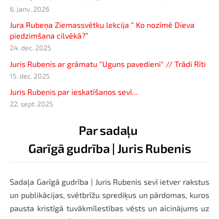
6. janv. 2026
Jura Rubeņa Ziemassvētku lekcija “ Ko nozīmē Dieva
piedzimšana cilvēkā?”
24. dec. 2025
Juris Rubenis ar grāmatu "Uguns pavedieni" // Trādi Rīti
15. dec. 2025
Juris Rubenis par ieskatīšanos sevī...
22. sept. 2025
Par sadaļu
Garīgā gudrība | Juris Rubenis
Sadaļa Garīgā gudrība | Juris Rubenis sevī ietver rakstus
un publikācijas, svētbrīžu sprediķus un pārdomas, kuros
pausta kristīgā tuvākmīlestības vēsts un aicinājums uz