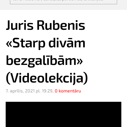
Juris Rubenis
«Starp divām
bezgalībām»
(Videolekcija)
7. aprīlis, 2021 pl. 19:29,
0 komentāru