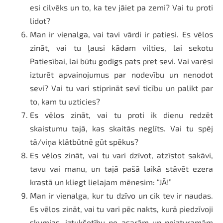
esi cilvēks un to, ka tev jāiet pa zemi? Vai tu proti
lidot?
Man ir vienalga, vai tavi vārdi ir patiesi. Es vēlos
zināt, vai tu ļausi kādam vilties, lai sekotu
Patiesībai, lai būtu godīgs pats pret sevi. Vai varēsi
izturēt apvainojumus par nodevību un nenodot
sevi? Vai tu vari stiprināt sevī ticību un palikt par
to, kam tu uzticies?
Es vēlos zināt, vai tu proti ik dienu redzēt
skaistumu tajā, kas skaitās neglīts. Vai tu spēj
tā/viņa klātbūtnē gūt spēkus?
Es vēlos zināt, vai tu vari dzīvot, atzīstot sakāvi,
tavu vai manu, un tajā pašā laikā stāvēt ezera
krastā un kliegt lielajam mēnesim: “JĀ!”
Man ir vienalga, kur tu dzīvo un cik tev ir naudas.
Es vēlos zināt, vai tu vari pēc nakts, kurā piedzīvoji
skumjas, iztukšotību no asarām un neizturamām