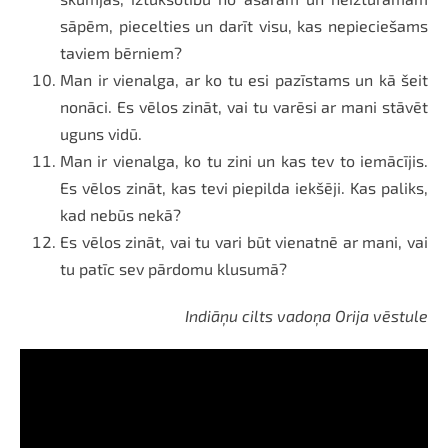
sāpēm, piecelties un darīt visu, kas nepieciešams
taviem bērniem?
Man ir vienalga, ar ko tu esi pazīstams un kā šeit
nonāci. Es vēlos zināt, vai tu varēsi ar mani stāvēt
uguns vidū.
Man ir vienalga, ko tu zini un kas tev to iemācījis.
Es vēlos zināt, kas tevi piepilda iekšēji. Kas paliks,
kad nebūs nekā?
Es vēlos zināt, vai tu vari būt vienatnē ar mani, vai
tu patīc sev pārdomu klusumā?
Indiāņu cilts vadoņa Orija vēstule