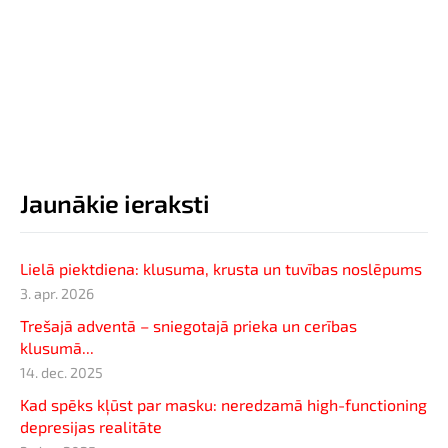
Jaunākie ieraksti
Lielā piektdiena: klusuma, krusta un tuvības noslēpums
3. apr. 2026
Trešajā adventā – sniegotajā prieka un cerības
klusumā...
14. dec. 2025
Kad spēks kļūst par masku: neredzamā high-functioning
depresijas realitāte