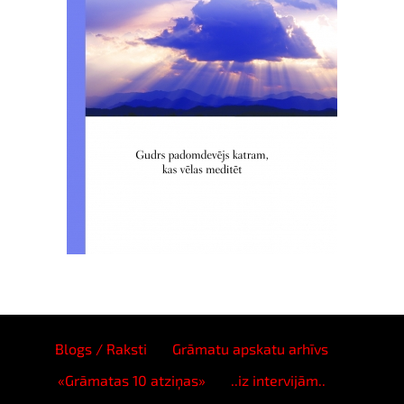
Blogs / Raksti
Grāmatu apskatu arhīvs
«Grāmatas 10 atziņas»
..iz intervijām..