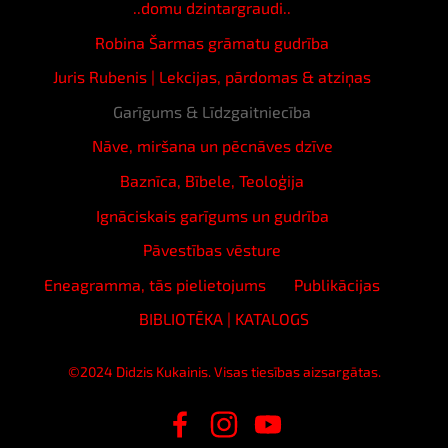
..domu dzintargraudi..
Robina Šarmas grāmatu gudrība
Juris Rubenis | Lekcijas, pārdomas & atziņas
Garīgums & Līdzgaitniecība
Nāve, miršana un pēcnāves dzīve
Baznīca, Bībele, Teoloģija
Ignāciskais garīgums un gudrība
Pāvestības vēsture
Eneagramma, tās pielietojums
Publikācijas
BIBLIOTĒKA | KATALOGS
©2024 Didzis Kukainis. Visas tiesības aizsargātas.