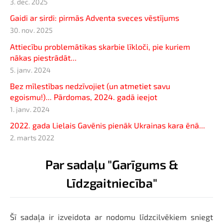
3. dec. 2025
Gaidi ar sirdi: pirmās Adventa sveces vēstījums
30. nov. 2025
Attiecību problemātikas skarbie līkloči, pie kuriem
nākas piestrādāt...
5. janv. 2024
Bez mīlestības nedzīvojiet (un atmetiet savu
egoismu!)... Pārdomas, 2024. gadā ieejot
1. janv. 2024
2022. gada Lielais Gavēnis pienāk Ukrainas kara ēnā...
2. marts 2022
Par sadaļu "Garīgums &
Līdzgaitniecība"
Šī sadaļa ir izveidota ar nodomu līdzcilvēkiem sniegt