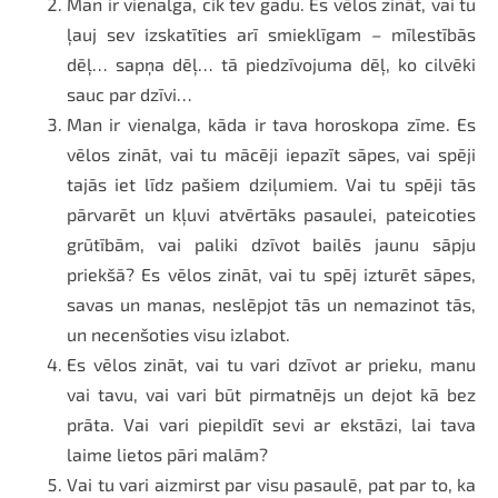
Man ir vienalga, cik tev gadu. Es vēlos zināt, vai tu
ļauj sev izskatīties arī smieklīgam – mīlestībās
dēļ… sapņa dēļ… tā piedzīvojuma dēļ, ko cilvēki
sauc par dzīvi…
Man ir vienalga, kāda ir tava horoskopa zīme. Es
vēlos zināt, vai tu mācēji iepazīt sāpes, vai spēji
tajās iet līdz pašiem dziļumiem. Vai tu spēji tās
pārvarēt un kļuvi atvērtāks pasaulei, pateicoties
grūtībām, vai paliki dzīvot bailēs jaunu sāpju
priekšā? Es vēlos zināt, vai tu spēj izturēt sāpes,
savas un manas, neslēpjot tās un nemazinot tās,
un necenšoties visu izlabot.
Es vēlos zināt, vai tu vari dzīvot ar prieku, manu
vai tavu, vai vari būt pirmatnējs un dejot kā bez
prāta. Vai vari piepildīt sevi ar ekstāzi, lai tava
laime lietos pāri malām?
Vai tu vari aizmirst par visu pasaulē, pat par to, ka