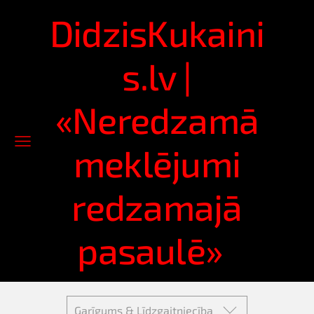
DidzisKukaini
s.lv |
«Neredzamā
meklējumi
redzamajā
pasaulē»
Garīgums & Līdzgaitniecība