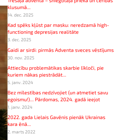
Trešajā adventā – sniegotajā prieka un cerības
klusumā...
14. dec. 2025
Kad spēks kļūst par masku: neredzamā high-
functioning depresijas realitāte
3. dec. 2025
Gaidi ar sirdi: pirmās Adventa sveces vēstījums
30. nov. 2025
Attiecību problemātikas skarbie līkloči, pie
kuriem nākas piestrādāt...
5. janv. 2024
Bez mīlestības nedzīvojiet (un atmetiet savu
egoismu!)... Pārdomas, 2024. gadā ieejot
1. janv. 2024
2022. gada Lielais Gavēnis pienāk Ukrainas
kara ēnā...
2. marts 2022