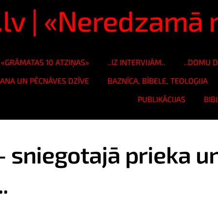
s.lv | «Neredzam
«GRĀMATAS 10 ATZIŅAS»
..IZ INTERVIJĀM..
..DOMU D
ŠANA UN PĒCNĀVES DZĪVE
BAZNĪCA, BĪBELE, TEOLOĢIJA
PUBLIKĀCIJAS
BIB
– sniegotajā prieka u
.