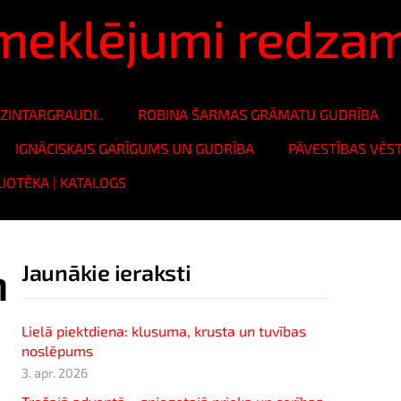
ā meklējumi redza
ZINTARGRAUDI..
ROBINA ŠARMAS GRĀMATU GUDRĪBA
IGNĀCISKAIS GARĪGUMS UN GUDRĪBA
PĀVESTĪBAS VĒS
LIOTĒKA | KATALOGS
n
Jaunākie ieraksti
Lielā piektdiena: klusuma, krusta un tuvības
noslēpums
3. apr. 2026