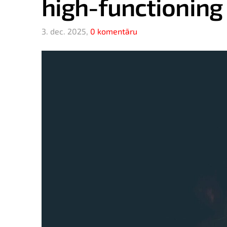
high-functioning 
3. dec. 2025,
0 komentāru