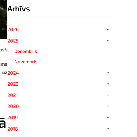
Arhīvs
2026
›
2025
›
ash
Decembris
Novembris
jums
š uz
2024
›
2022
›
2021
›
2020
›
ā
2019
›
2018
›