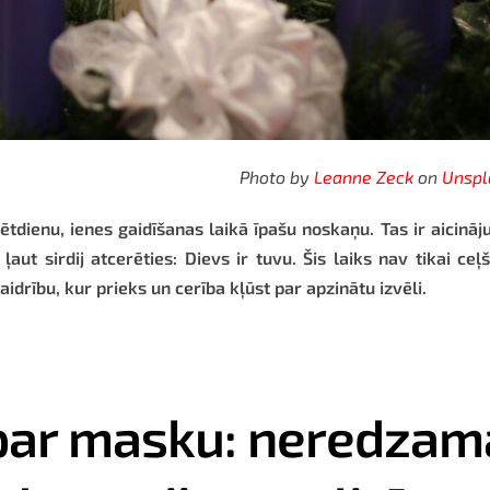
Photo by
Leanne Zeck
on
Unspl
ētdienu, ienes gaidīšanas laikā īpašu noskaņu. Tas ir aicinā
aut sirdij atcerēties: Dievs ir tuvu. Šis laiks nav tikai ceļ
idrību, kur prieks un cerība kļūst par apzinātu izvēli.
 par masku: neredzam