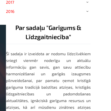
2017
›
2016
›
Par sadaļu "Garīgums &
Līdzgaitniecība"
Šī sadaļa ir izveidota ar nodomu līdzcilvēkiem
sniegt vienmēr noderīgu un aktuālu
informāciju gan sevis, gan savu attiecību
harmonizēšanai un garīgās izaugsmes
pilnveidošanai, par pamatu ņemot kristīgā
garīguma tradīcijā balstītas atziņas, kristīgās
līdzgaitniecības un padomdošanas
aktualitātes, ignāciskā garīguma resursus un
atziņas, kā arī mūsdienu zinātnes atziņas