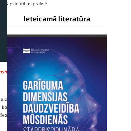
apzinātības praksē.
Ieteicamā literatūra
ash
aiz
, ko
zīvo