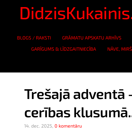
DidzisKukaini
BLOGS / RAKSTI
GRĀMATU APSKATU ARHĪVS
GARĪGUMS & LĪDZGAITNIECĪBA
NĀVE, MIR
Trešajā adventā 
cerības klusumā..
14. dec. 2025,
0 komentāru