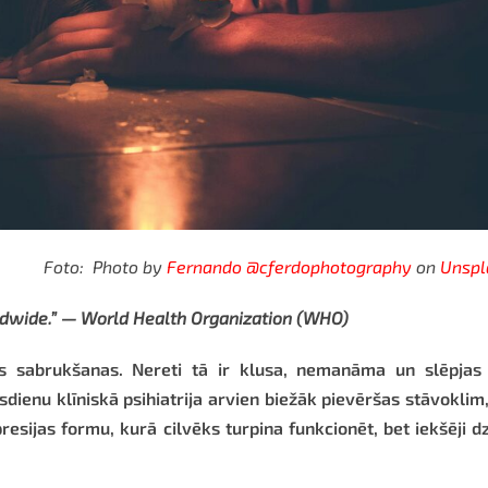
Foto: Photo by
Fernando @cferdophotography
on
Unspl
rldwide.” — World Health Organization (WHO)
s sabrukšanas. Nereti tā ir klusa, nemanāma un slēpjas 
dienu klīniskā psihiatrija arvien biežāk pievēršas stāvoklim
resijas formu, kurā cilvēks
turpina funkcionēt
, bet iekšēji d