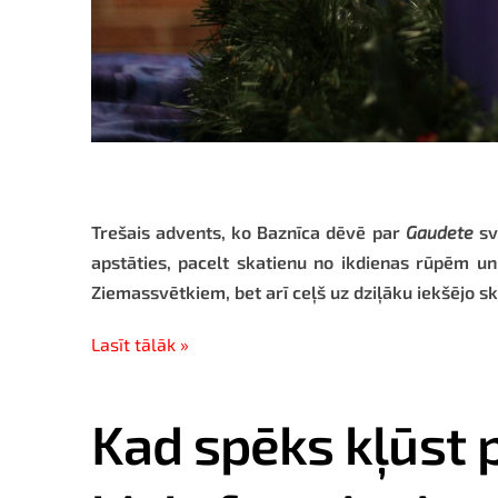
Trešais advents, ko Baznīca dēvē par
Gaudete
sv
apstāties, pacelt skatienu no ikdienas rūpēm un ļ
Ziemassvētkiem, bet arī ceļš uz dziļāku iekšējo ska
Lasīt tālāk »
Kad spēks kļūst