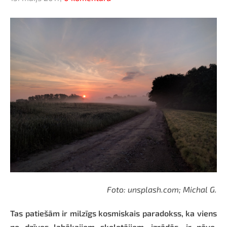
Foto: unsplash.com; Michal G.
Tas patiešām ir milzīgs kosmiskais paradokss, ka viens
no dzīves labākajiem skolotājiem, izrādās, ir nāve.