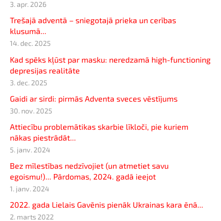
3. apr. 2026
Trešajā adventā – sniegotajā prieka un cerības
klusumā...
14. dec. 2025
Kad spēks kļūst par masku: neredzamā high-functioning
depresijas realitāte
3. dec. 2025
Gaidi ar sirdi: pirmās Adventa sveces vēstījums
30. nov. 2025
Attiecību problemātikas skarbie līkloči, pie kuriem
nākas piestrādāt...
5. janv. 2024
Bez mīlestības nedzīvojiet (un atmetiet savu
egoismu!)... Pārdomas, 2024. gadā ieejot
1. janv. 2024
2022. gada Lielais Gavēnis pienāk Ukrainas kara ēnā...
2. marts 2022