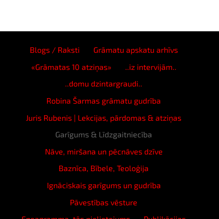
Blogs / Raksti
Grāmatu apskatu arhīvs
«Grāmatas 10 atziņas»
..iz intervijām..
..domu dzintargraudi..
Robina Šarmas grāmatu gudrība
Juris Rubenis | Lekcijas, pārdomas & atziņas
Garīgums & Līdzgaitniecība
Nāve, miršana un pēcnāves dzīve
Baznīca, Bībele, Teoloģija
Ignāciskais garīgums un gudrība
Pāvestības vēsture
Eneagramma, tās pielietojums
Publikācijas