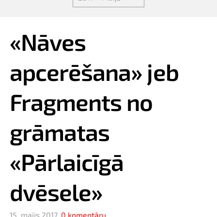
«Nāves
apcerēšana» jeb
Fragments no
grāmatas
«Pārlaicīgā
dvēsele»
15. maijs 2017,
0 komentāru