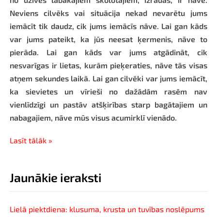
Neviens cilvēks vai situācija nekad nevarētu jums
iemācīt tik daudz, cik jums iemācīs nāve. Lai gan kāds
var jums pateikt, ka jūs neesat ķermenis, nāve to
pierāda. Lai gan kāds var jums atgādināt, cik
nesvarīgas ir lietas, kurām pieķeraties, nāve tās visas
atņem sekundes laikā. Lai gan cilvēki var jums iemācīt,
ka sievietes un vīrieši no dažādām rasēm nav
vienlīdzīgi un pastāv atšķirības starp bagātajiem un
nabagajiem, nāve mūs visus acumirklī vienādo.
Lasīt tālāk »
Jaunākie ieraksti
Lielā piektdiena: klusuma, krusta un tuvības noslēpums