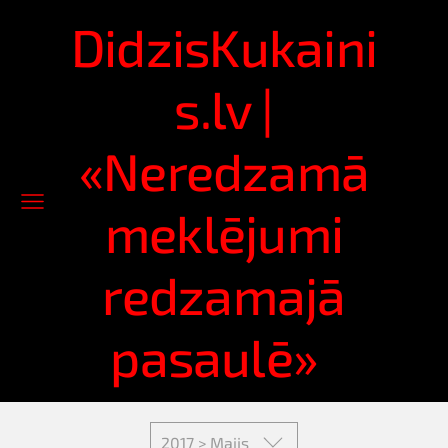
DidzisKukaini
s.lv |
«Neredzamā
meklējumi
redzamajā
pasaulē»
2017 > Maijs