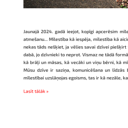
Jaunajā 2024. gadā ieejot, kopīgi apcerēsim mīle
atmešanu... Mīlestība kā iespēja, mīlestība kā aic
nekas tāds nešķiet, ja vēlies savai dzīvei piešķirt
dabā, jo dzīvnieki to neprot. Vismaz ne tādā form
kā brāļi un māsas, kā vecāki un viņu bērni, kā mīļo
Mūsu dzīve ir saziņa, komunicēšana un līdzās 
mīlestībai uzslāņojas egoisms, tas ir kā nezāle, k
Lasīt tālāk »