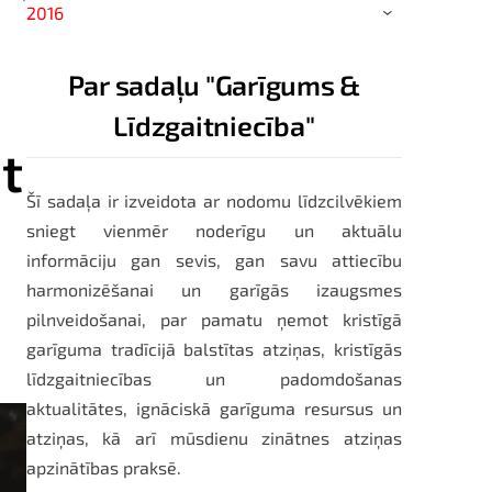
2016
›
Par sadaļu "Garīgums &
Līdzgaitniecība"
t
Šī sadaļa ir izveidota ar nodomu līdzcilvēkiem
sniegt vienmēr noderīgu un aktuālu
informāciju gan sevis, gan savu attiecību
harmonizēšanai un garīgās izaugsmes
pilnveidošanai, par pamatu ņemot kristīgā
garīguma tradīcijā balstītas atziņas, kristīgās
līdzgaitniecības un padomdošanas
aktualitātes, ignāciskā garīguma resursus un
atziņas, kā arī mūsdienu zinātnes atziņas
apzinātības praksē.