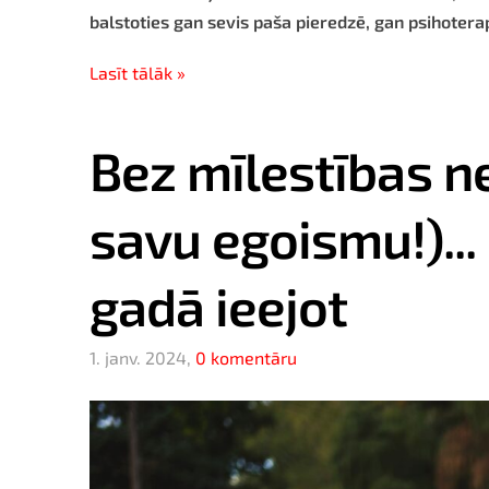
balstoties gan sevis paša pieredzē, gan psihotera
Lasīt tālāk »
Bez mīlestības ne
savu egoismu!)..
gadā ieejot
1. janv. 2024,
0 komentāru