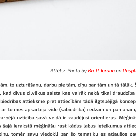
Attēls: Photo by
Brett Jordan
on
Unspl
ām, to uzturēšanu, darbu pie tām, cīņu par tām un tā tālāk. 
 kad divus cilvēkus saista kas vairāk nekā tikai draudzība
biedrības attieksme pret attiecībām tādā ilgtspējīgā koncep
dz ar to mēs apkārtējā vidē (sabiedrībā) redzam un pamanām
starpējā uzticība savā veidā ir zaudējusi orientierus. Mēģin
s šajā ierakstā mēģināšu rast kādus labus ieteikumus attie
zinu, tomēr savu viedokli par šo tematiku es atļaušos pa