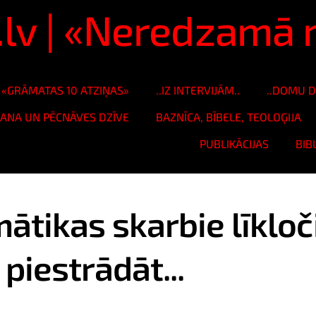
s.lv | «Neredzam
«GRĀMATAS 10 ATZIŅAS»
..IZ INTERVIJĀM..
..DOMU D
ŠANA UN PĒCNĀVES DZĪVE
BAZNĪCA, BĪBELE, TEOLOĢIJA
PUBLIKĀCIJAS
BIB
ātikas skarbie līkloči
piestrādāt...