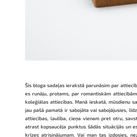
Šīs bloga sadaļas ierakstā parunāsim par attiecīb
es runāju, protams, par romantiskām attiecībām,
koleģiālas attiecības. Manā ieskatā, mūsdienu sa
jau pašā pamatā ir sabojāta vai sabojājusies, lī
attiecības, laulība, cieņa vienam pret otru, sav
atrast kopsaucēja punktus šādās situācijās un e
krīzes atrisinājumam. Vai man tas izdosies, ne