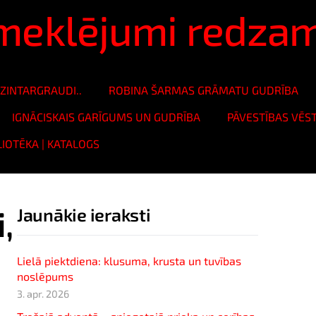
ā meklējumi redza
ZINTARGRAUDI..
ROBINA ŠARMAS GRĀMATU GUDRĪBA
IGNĀCISKAIS GARĪGUMS UN GUDRĪBA
PĀVESTĪBAS VĒS
LIOTĒKA | KATALOGS
,
Jaunākie ieraksti
Lielā piektdiena: klusuma, krusta un tuvības
noslēpums
3. apr. 2026