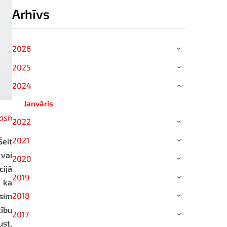
Arhīvs
2026
›
2025
›
2024
›
Janvāris
ash
2022
›
2021
Šeit
›
 vai
2020
›
cijā
2019
›
, ka
2018
āsim
›
cību
2017
›
ust,