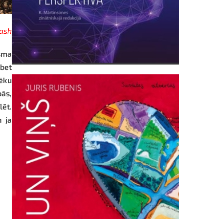
ash
isma
 bet
vēku
bās,
lēt.
 ja