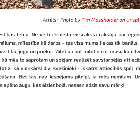
Attēls: Photo by
Tim Mossholder
on
Unspl
stības tēmu. Ne velti ieraksta virsrakstā rakstīju par ego
inājums, mīlestība kā darbs - tas viss mums liekas tik banāls,
 vērtību, jēgu un prieku. Mīlēt un būt mīlētiem ir mūsu kā cil
ā kā mēs to saprotam un spējam realizēt savstarpējās attiecī
tie, kā vienkārši divi svešinieki - ikkatrs attiecībās spēj mī
būšana. Bet tas nav iespējams pilnīgi, ja mēs nemīlam. Un
as apēno augu, kas aiziet bojā, nesasniedzis savu mērķi.