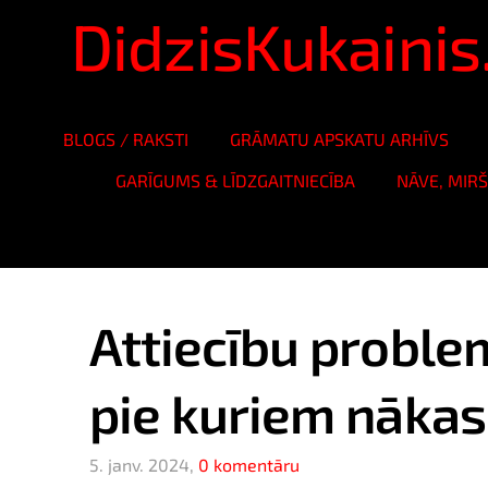
DidzisKukaini
BLOGS / RAKSTI
GRĀMATU APSKATU ARHĪVS
GARĪGUMS & LĪDZGAITNIECĪBA
NĀVE, MIR
Attiecību problem
pie kuriem nākas 
5. janv. 2024,
0 komentāru