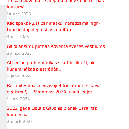
Trešajā adventā – sniegotajā prieka un cerības
klusumā...
14. dec. 2025
Kad spēks kļūst par masku: neredzamā high-
functioning depresijas realitāte
3. dec. 2025
Gaidi ar sirdi: pirmās Adventa sveces vēstījums
30. nov. 2025
Attiecību problemātikas skarbie līkloči, pie
kuriem nākas piestrādāt...
5. janv. 2024
Bez mīlestības nedzīvojiet (un atmetiet savu
egoismu!)... Pārdomas, 2024. gadā ieejot
1. janv. 2024
2022. gada Lielais Gavēnis pienāk Ukrainas
kara ēnā...
2. marts 2022