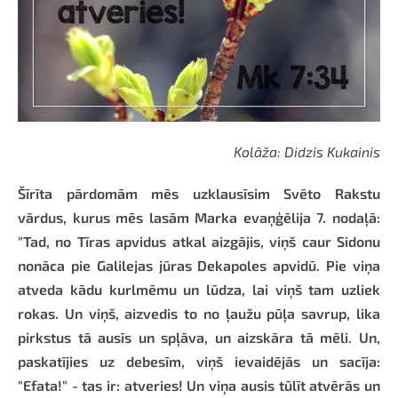
Kolāža: Didzis Kukainis
Šīrīta pārdomām mēs uzklausīsim Svēto Rakstu
vārdus, kurus mēs lasām Marka evaņģēlija 7. nodaļā:
"Tad, no Tīras apvidus atkal aizgājis, viņš caur Sidonu
nonāca pie Galilejas jūras Dekapoles apvidū. Pie viņa
atveda kādu kurlmēmu un lūdza, lai viņš tam uzliek
rokas. Un viņš, aizvedis to no ļaužu pūļa savrup, lika
pirkstus tā ausīs un spļāva, un aizskāra tā mēli. Un,
paskatījies uz debesīm, viņš ievaidējās un sacīja:
"Efata!" - tas ir: atveries! Un viņa ausis tūlīt atvērās un