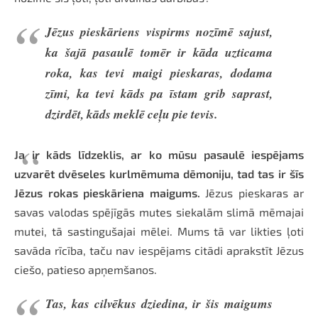
Jēzus pieskāriens vispirms nozīmē sajust,
ka šajā pasaulē tomēr ir kāda uzticama
roka, kas tevi maigi pieskaras, dodama
zīmi, ka tevi kāds pa īstam grib saprast,
dzirdēt, kāds meklē ceļu pie tevis.
Ja ir kāds līdzeklis, ar ko mūsu pasaulē iespējams
uzvarēt dvēseles kurlmēmuma dēmoniju, tad tas ir šīs
Jēzus rokas pieskāriena maigums.
Jēzus pieskaras ar
savas valodas spējīgās mutes siekalām slimā mēmajai
mutei, tā sastingušajai mēlei. Mums tā var likties ļoti
savāda rīcība, taču nav iespējams citādi aprakstīt Jēzus
ciešo, patieso apņemšanos.
Tas, kas cilvēkus dziedina, ir šis maigums