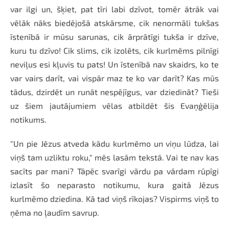
var ilgi un, šķiet, pat tīri labi dzīvot, tomēr ātrāk vai
vēlāk nāks biedējošā atskārsme, cik nenormāli tukšas
īstenībā ir mūsu sarunas, cik ārprātīgi tukša ir dzīve,
kuru tu dzīvo! Cik slims, cik izolēts, cik kurlmēms pilnīgi
neviļus esi kļuvis tu pats! Un īstenībā nav skaidrs, ko te
var vairs darīt, vai vispār maz te ko var darīt? Kas mūs
tādus, dzirdēt un runāt nespējīgus, var dziedināt? Tieši
uz šiem jautājumiem vēlas atbildēt šis Evaņģēlija
notikums.
"Un pie Jēzus atveda kādu kurlmēmo un viņu lūdza, lai
viņš tam uzliktu roku," mēs lasām tekstā. Vai te nav kas
sacīts par mani? Tāpēc svarīgi vārdu pa vārdam rūpīgi
izlasīt šo neparasto notikumu, kura gaitā Jēzus
kurlmēmo dziedina. Kā tad viņš rīkojas? Vispirms viņš to
ņēma no ļaudīm savrup.