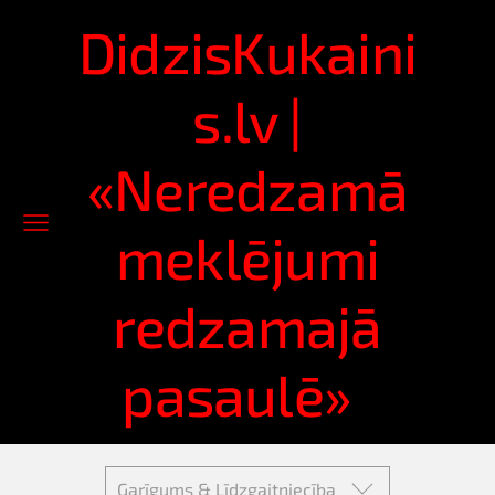
DidzisKukaini
s.lv |
«Neredzamā
meklējumi
redzamajā
pasaulē»
Garīgums & Līdzgaitniecība