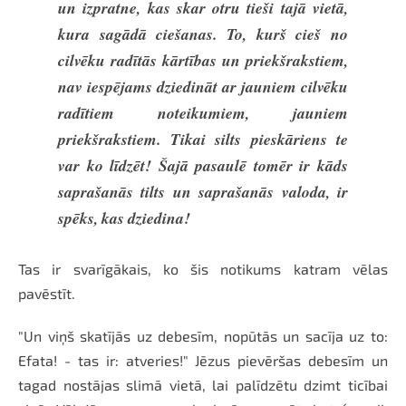
un izpratne, kas skar otru tieši tajā vietā,
kura sagādā ciešanas. To, kurš cieš no
cilvēku radītās kārtības un priekšrakstiem,
nav iespējams dziedināt ar jauniem cilvēku
radītiem noteikumiem, jauniem
priekšrakstiem. Tikai silts pieskāriens te
var ko līdzēt! Šajā pasaulē tomēr ir kāds
saprašanās tilts un saprašanās valoda, ir
spēks, kas dziedina!
Tas ir svarīgākais, ko šis notikums katram vēlas
pavēstīt.
"Un viņš skatījās uz debesīm, nopūtās un sacīja uz to:
Efata! - tas ir: atveries!" Jēzus pievēršas debesīm un
tagad nostājas slimā vietā, lai palīdzētu dzimt ticībai