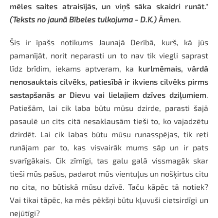
mēles saites atraisījās, un viņš sāka skaidri runāt."
(Teksts no jaunā Bībeles tulkojuma - D.K.)
Āmen.
Šis ir īpašs notikums Jaunajā Derībā, kurš, kā jūs
pamanījāt, norit neparasti un to nav tik viegli saprast
līdz brīdim, iekams aptveram, ka
kurlmēmais, vārdā
nenosauktais cilvēks, patiesībā ir ikviens cilvēks pirms
sastapšanās ar Dievu vai lielajiem dzīves dziļumiem
.
Patiešām, lai cik laba būtu mūsu dzirde, parasti šajā
pasaulē un cits citā nesaklausām tieši to, ko vajadzētu
dzirdēt. Lai cik labas būtu mūsu runasspējas, tik reti
runājam par to, kas visvairāk mums sāp un ir pats
svarīgākais. Cik zīmīgi, tas galu galā vissmagāk skar
tieši mūs pašus, padarot mūs vientuļus un nošķirtus citu
no cita, no būtiskā mūsu dzīvē. Taču kāpēc tā notiek?
Vai tikai tāpēc, ka mēs pēkšņi būtu kļuvuši cietsirdīgi un
nejūtīgi?