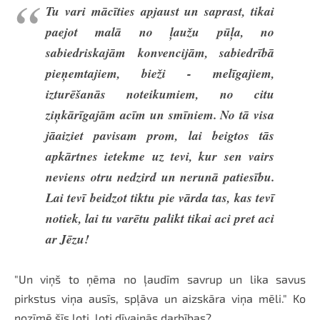
Tu vari mācīties apjaust un saprast, tikai
paejot malā no ļaužu pūļa, no
sabiedriskajām konvencijām, sabiedrībā
pieņemtajiem, bieži - melīgajiem,
izturēšanās noteikumiem, no citu
ziņkārīgajām acīm un smīniem. No tā visa
jāaiziet pavisam prom, lai beigtos tās
apkārtnes ietekme uz tevi, kur sen vairs
neviens otru nedzird un nerunā patiesību.
Lai tevī beidzot tiktu pie vārda tas, kas tevī
notiek, lai tu varētu palikt tikai aci pret aci
ar Jēzu!
"Un viņš to ņēma no ļaudīm savrup un lika savus
pirkstus viņa ausīs, spļāva un aizskāra viņa mēli." Ko
nozīmē šīs ļoti, ļoti dīvainās darbības?