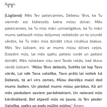
Āmen.
[Lūgšana]:
Mēs Tev pateicamies, Debesu Tēvs, ka Tu
vienmēr esi klātesošs katra mūsu dzīvei. Mēs
pateicamies, ka Tu mūs māci uzmanīgākus, ka Tu māci
mums saklausīt mūsu dziļumos notiekošo un to izrunāt
vārdos, ka Tu māci mūs dzirdēt citus cilvēkus blakus.
Mēs Tev lūdzam, esi ar mums mūsu dzīves ceļos.
Dziedini mūs, lai mēs spētu patiesi runāt un patiesi
dzirdēt. Mēs noliekam visu sevi Tavās rokās, kad Jēzus
vārdā lūdzam: "
Mūsu Tēvs debesīs, Svētīts lai top Tavs
vārds, Lai nāk Tava valstība, Tavs prāts lai notiek kā
Debesīs, tā arī virs zemes, Mūsu dienišķo maizi dod
mums šodien, Un piedod mums mūsu parādus, Kā arī
mēs piedodam saviem parādniekiem, Un neieved mūs
kārdināšanā, Bet atpestī mūs no ļauna, Jo Tev pieder
Valstība, spēks un gods mūžīgi mūžos."
Āmen.