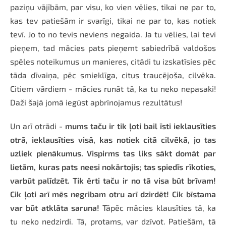
paziņu vājībām, par visu, ko vien vēlies, tikai ne par to,
kas tev patiešām ir svarīgi, tikai ne par to, kas notiek
tevī. Jo to no tevis neviens negaida. Ja tu vēlies, lai tevi
pieņem, tad mācies pats pieņemt sabiedrībā valdošos
spēles noteikumus un manieres, citādi tu izskatīsies pēc
tāda dīvaiņa, pēc smieklīga, citus traucējoša, cilvēka.
Citiem vārdiem - mācies runāt tā, ka tu neko nepasaki!
Daži šajā jomā iegūst apbrīnojamus rezultātus!
Un arī otrādi -
mums taču ir tik ļoti bail īsti ieklausīties
otrā, ieklausīties visā, kas notiek citā cilvēkā, jo tas
uzliek pienākumus. Vispirms tas liks sākt domāt par
lietām, kuras pats neesi nokārtojis; tas spiedīs rīkoties,
varbūt palīdzēt. Tik ērti taču ir no tā visa būt brīvam!
Cik ļoti arī mēs negribam otru arī dzirdēt! Cik bīstama
var būt atklāta saruna!
Tāpēc mācies klausīties tā, ka
tu neko nedzirdi. Tā, protams, var dzīvot. Patiešām, tā