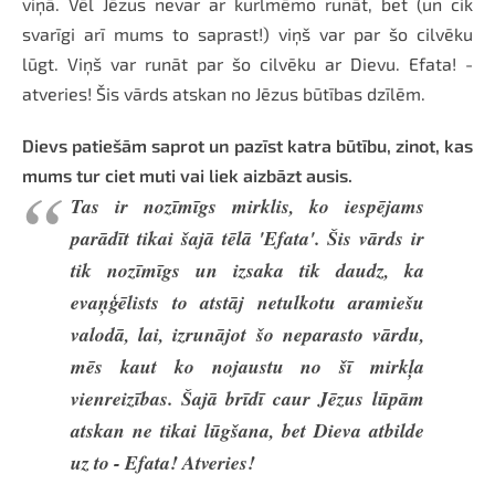
viņā. Vēl Jēzus nevar ar kurlmēmo runāt, bet (un cik
svarīgi arī mums to saprast!) viņš var par šo cilvēku
lūgt. Viņš var runāt par šo cilvēku ar Dievu. Efata! -
atveries! Šis vārds atskan no Jēzus būtības dzīlēm.
Dievs patiešām saprot un pazīst katra būtību, zinot, kas
mums tur ciet muti vai liek aizbāzt ausis.
Tas ir nozīmīgs mirklis, ko iespējams
parādīt tikai šajā tēlā 'Efata'. Šis vārds ir
tik nozīmīgs un izsaka tik daudz, ka
evaņģēlists to atstāj netulkotu aramiešu
valodā, lai, izrunājot šo neparasto vārdu,
mēs kaut ko nojaustu no šī mirkļa
vienreizības. Šajā brīdī caur Jēzus lūpām
atskan ne tikai lūgšana, bet Dieva atbilde
uz to - Efata! Atveries!