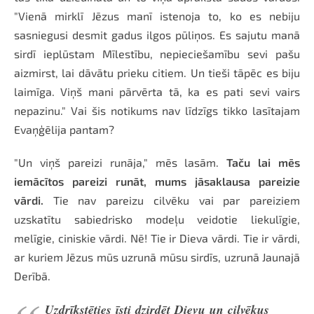
"Vienā mirklī Jēzus manī istenoja to, ko es nebiju
sasniegusi desmit gadus ilgos pūliņos. Es sajutu manā
sirdī ieplūstam Mīlestību, nepieciešamību sevi pašu
aizmirst, lai dāvātu prieku citiem. Un tieši tāpēc es biju
laimīga. Viņš mani pārvērta tā, ka es pati sevi vairs
nepazinu." Vai šis notikums nav līdzīgs tikko lasītajam
Evaņģēlija pantam?
"Un viņš pareizi runāja," mēs lasām.
Taču lai mēs
iemācītos pareizi runāt, mums jāsaklausa pareizie
vārdi.
Tie nav pareizu cilvēku vai par pareiziem
uzskatītu sabiedrisko modeļu veidotie liekulīgie,
melīgie, ciniskie vārdi. Nē! Tie ir Dieva vārdi. Tie ir vārdi,
ar kuriem Jēzus mūs uzrunā mūsu sirdīs, uzrunā Jaunajā
Derībā.
Uzdrīkstēties īsti dzirdēt Dievu un cilvēkus