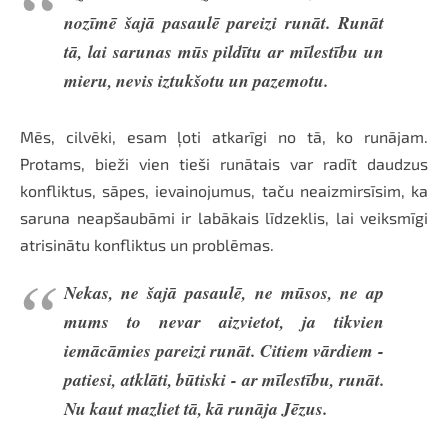
nozīmē šajā pasaulē pareizi runāt. Runāt
tā, lai sarunas mūs pildītu ar mīlestību un
mieru, nevis iztukšotu un pazemotu.
Mēs, cilvēki, esam ļoti atkarīgi no tā, ko runājam.
Protams, bieži vien tieši runātais var radīt daudzus
konfliktus, sāpes, ievainojumus, taču neaizmirsīsim, ka
saruna neapšaubāmi ir labākais līdzeklis, lai veiksmīgi
atrisinātu konfliktus un problēmas.
Nekas, ne šajā pasaulē, ne mūsos, ne ap
mums to nevar aizvietot, ja tikvien
iemācāmies pareizi runāt. Citiem vārdiem -
patiesi, atklāti, būtiski - ar mīlestību, runāt.
Nu kaut mazliet tā, kā runāja Jēzus.