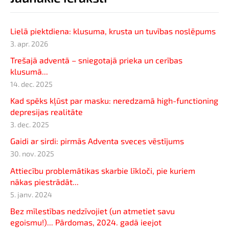
Lielā piektdiena: klusuma, krusta un tuvības noslēpums
3. apr. 2026
Trešajā adventā – sniegotajā prieka un cerības
klusumā...
14. dec. 2025
Kad spēks kļūst par masku: neredzamā high-functioning
depresijas realitāte
3. dec. 2025
Gaidi ar sirdi: pirmās Adventa sveces vēstījums
30. nov. 2025
Attiecību problemātikas skarbie līkloči, pie kuriem
nākas piestrādāt...
5. janv. 2024
Bez mīlestības nedzīvojiet (un atmetiet savu
egoismu!)... Pārdomas, 2024. gadā ieejot