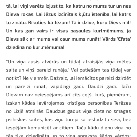
tā, lai viņi varētu izjust to, ka katru no mums tur un nes
Dieva rokas. Lai Jēzus izcīnītais kļūtu īstenība, lai katrs
to zinātu. Rīkoties kā Jēzum! Tā ir dzīve, kuru Dievs mīl!
Un kas gan vairs ir visas pasaules kurlmēmums, ja
Dievs sāk ar mums vai caur mums runāt! Vārds 'Efata'
dziedina no kurlmēmuma!
"Un viņa ausis atvērās un tūdaļ atraisījās viņa mēles
saite un viņš pareizi runāja." Vai patiešām tas tūdaļ var
notikt? Ne vienmēr. Dažreiz, lai iemācītos pareizi dzirdēt
un pareizi runāt, vajadzīgi gadi. Daudzi gadi. Taču
Dievam nav neiespējams arī cits ceļš, kurš, piemēram,
izskan kādas ievērojamas kristīgas personības Terēzes
no Lizjē atmiņās. Daudzus gadus viņa cieta no smagas
psihiskas kaites, kas viņu turēja kā ieslodzītu sevī, bez
iespējām komunicēt ar citiem. Taču kādu dienu viņa no
tās tika dziedināta un to viņa apraksta šādos vārdos: