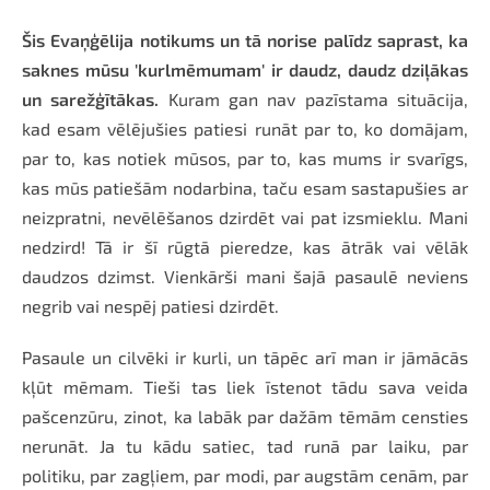
Šis Evaņģēlija notikums un tā norise palīdz saprast, ka
saknes mūsu 'kurlmēmumam' ir daudz, daudz dziļākas
un sarežģītākas.
Kuram gan nav pazīstama situācija,
kad esam vēlējušies patiesi runāt par to, ko domājam,
par to, kas notiek mūsos, par to, kas mums ir svarīgs,
kas mūs patiešām nodarbina, taču esam sastapušies ar
neizpratni, nevēlēšanos dzirdēt vai pat izsmieklu. Mani
nedzird! Tā ir šī rūgtā pieredze, kas ātrāk vai vēlāk
daudzos dzimst. Vienkārši mani šajā pasaulē neviens
negrib vai nespēj patiesi dzirdēt.
Pasaule un cilvēki ir kurli, un tāpēc arī man ir jāmācās
kļūt mēmam. Tieši tas liek īstenot tādu sava veida
pašcenzūru, zinot, ka labāk par dažām tēmām censties
nerunāt. Ja tu kādu satiec, tad runā par laiku, par
politiku, par zagļiem, par modi, par augstām cenām, par