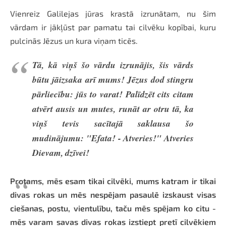
Vienreiz Galilejas jūras krastā izrunātam, nu šim
vārdam ir jākļūst par pamatu tai cilvēku kopībai, kuru
pulcinās Jēzus un kura viņam ticēs.
Tā, kā viņš šo vārdu izrunājis, šis vārds
būtu jāizsaka arī mums! Jēzus dod stingru
pārliecību: jūs to varat! Palīdzēt cits citam
atvērt ausis un mutes, runāt ar otru tā, ka
viņš tevis sacītajā saklausa šo
mudinājumu: "Efata! - Atveries!" Atveries
Dievam, dzīvei!
Protams, mēs esam tikai cilvēki, mums katram ir tikai
divas rokas un mēs nespējam pasaulē izskaust visas
ciešanas, postu, vientulību, taču mēs spējam ko citu -
mēs varam savas divas rokas izstiept pretī cilvēkiem