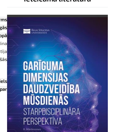
rms
īgās
kopā
ina
tīja
ešās
iels
 par