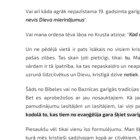
Vai arī kāda agrāk nepazīstama 19. gadsimta garīg
nevis Dieva mierinājumus
".
Vai mana ordeņa tēva Jāņa no Krusta atziņa: "
Kad 
Un ne pēdējā vietā ir pats īsākais no visiem kri
pašas zilbes. Tas skan ļoti pieticīgi, tikai:
tu
. Ma
vārdam ir tā īpatnība, ka tas nepaskaidro un neapra
uzrunā līdzcilvēkus un Dievu, kristīgā dzīve
notiek
.
Šāds no Bībeles vai no Baznīcas garīgās tradīcijas
Bet es aprobežošos ar jau nosauktajiem. Kā jau 
pamudinājumu lasītājām un lasītājiem, lai viņi p
kodolā to, kas tiem no evaņģēlija gara šķiet svarī
Piesaukšu vēl tikai vienu īso formulējumu. Man šķie
kurā mēs kristieši sadzīvojam kopā ar cilvēkiem,