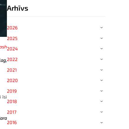
Arhīvs
2026
›
2025
›
ash
2024
›
2022
ag,
›
2021
›
2020
›
2019
›
 īsi
2018
›
2017
›
dara
2016
›