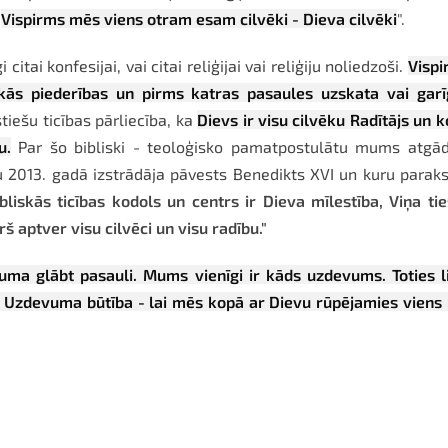
"
Vispirms mēs viens otram esam cilvēki - Dieva cilvēki
".
 citai konfesijai, vai citai reliģijai vai reliģiju noliedzoši.
Vispi
iskās piederības un pirms katras pasaules uzskata vai gar
tiešu ticības pārliecība, ka
Dievs ir visu cilvēku Radītājs un 
u.
Par šo bibliski - teoloģisko pamatpostulātu mums atgād
u 2013. gadā izstrādāja pāvests Benedikts XVI un kuru paraks
ibliskās ticības kodols un centrs ir Dieva mīlestība, Viņa ti
š aptver visu cilvēci un visu radību."
ma glābt pasauli. Mums vienīgi ir kāds uzdevums. Toties l
ts. Uzdevuma būtība - lai mēs kopā ar Dievu rūpējamies viens