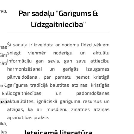
evu,
Par sadaļu "Garīgums &
Līdzgaitniecība"
Šī sadaļa ir izveidota ar nodomu līdzcilvēkiem
enas
sniegt vienmēr noderīgu un aktuālu
 Šim
informāciju gan sevis, gan savu attiecību
nāti
harmonizēšanai un garīgās izaugsmes
pilnveidošanai, par pamatu ņemot kristīgā
garīguma tradīcijā balstītas atziņas, kristīgās
arš.
līdzgaitniecības un padomdošanas
u kā
aktualitātes, ignāciskā garīguma resursus un
mazā
atziņas, kā arī mūsdienu zinātnes atziņas
apzinātības praksē.
ikā,
Ieteicamā literatūra
ules