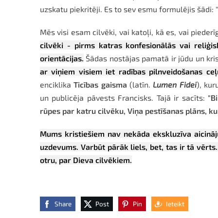
uzskatu piekritēji. Es to sev esmu formulējis šādi: 
Mēs visi esam cilvēki, vai katoļi, kā es, vai piederīgi
cilvēki - pirms katras konfesionālās vai reliģ
orientācijas.
Šādas nostājas pamatā ir jūdu un kris
ar viņiem visiem iet radības pilnveidošanas ceļ
enciklika
Ticības gaisma
(latīn.
Lumen Fidei
), kur
un publicēja pāvests Francisks. Tajā ir sacīts:
"B
rūpes par katru cilvēku, Viņa pestīšanas plāns, kur
Mums kristiešiem nav nekāda ekskluzīva aicināju
uzdevums. Varbūt pārāk liels, bet, tas ir tā vēr
otru, par Dieva cilvēkiem.
Share
Post
Pin
Ieteikt