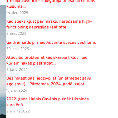
Trešajā adventā – sniegotajā prieka un cerības
klusumā...
14. dec. 2025
Kad spēks kļūst par masku: neredzamā high-
functioning depresijas realitāte
3. dec. 2025
Gaidi ar sirdi: pirmās Adventa sveces vēstījums
30. nov. 2025
Attiecību problemātikas skarbie līkloči, pie
kuriem nākas piestrādāt...
5. janv. 2024
Bez mīlestības nedzīvojiet (un atmetiet savu
egoismu!)... Pārdomas, 2024. gadā ieejot
1. janv. 2024
2022. gada Lielais Gavēnis pienāk Ukrainas
kara ēnā...
2. marts 2022