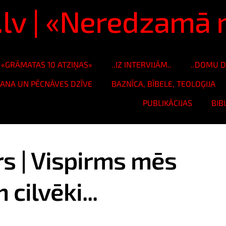
s.lv | «Neredzam
«GRĀMATAS 10 ATZIŅAS»
..IZ INTERVIJĀM..
..DOMU D
ŠANA UN PĒCNĀVES DZĪVE
BAZNĪCA, BĪBELE, TEOLOĢIJA
PUBLIKĀCIJAS
BIB
s | Vispirms mēs
cilvēki...