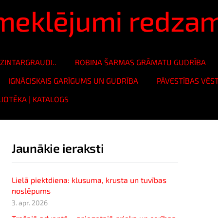
ā meklējumi redza
ZINTARGRAUDI..
ROBINA ŠARMAS GRĀMATU GUDRĪBA
IGNĀCISKAIS GARĪGUMS UN GUDRĪBA
PĀVESTĪBAS VĒS
LIOTĒKA | KATALOGS
Jaunākie ieraksti
Lielā piektdiena: klusuma, krusta un tuvības
noslēpums
3. apr. 2026