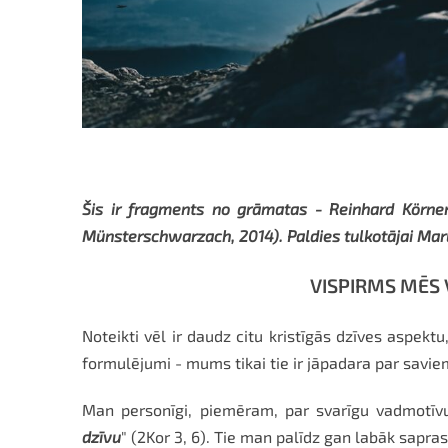
Šis ir fragments no grāmatas - Reinhard Körn
Münsterschwarzach, 2014). Paldies tulkotājai Mar
VISPIRMS MĒS 
Noteikti vēl ir daudz citu kristīgās dzīves aspektu
formulējumi - mums tikai tie ir jāpadara par savie
Man personīgi, piemēram, par svarīgu vadmotīvu 
dzīvu
" (2Kor 3, 6). Tie man palīdz gan labāk sapras