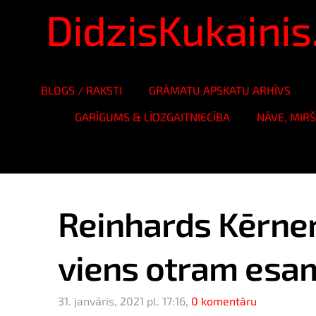
DidzisKukaini
BLOGS / RAKSTI
GRĀMATU APSKATU ARHĪVS
GARĪGUMS & LĪDZGAITNIECĪBA
NĀVE, MIR
Reinhards Kērner
viens otram esam 
31. janvāris, 2021 pl. 17:16,
0 komentāru