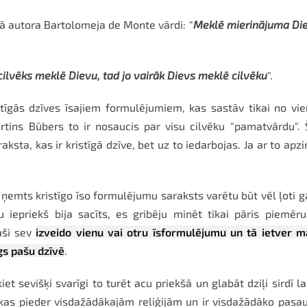
ā autora Bartolomeja de Monte vārdi: "
Meklē mierinājuma Di
cilvēks meklē Dievu, tad jo vairāk Dievs meklē cilvēku
".
stīgās dzīves īsajiem formulējumiem, kas sastāv tikai no vi
rtins Būbers to ir nosaucis par visu cilvēku "pamatvārdu".
ksta, kas ir kristīgā dzīve, bet uz to iedarbojas. Ja ar to apzi
 ņemts kristīgo īso formulējumu saraksts varētu būt vēl ļoti g
iepriekš bija sacīts, es gribēju minēt tikai pāris piemēr
aši sev
izveido vienu vai otru īsformulējumu un tā ietver 
gs pašu dzīvē
.
t sevišķi svarīgi to turēt acu priekšā un glabāt dziļi sirdī la
 kas pieder visdažādākajām reliģijām un ir visdažādāko pasa