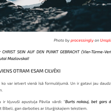
Photo by
processingly
on
Unspl
er CHRIST SEIN AUF DEN PUNKT GEBRACHT (Vier-Türme-Verl
utai Mazlovskai!
VIENS OTRAM ESAM CILVĒKI
, ko var ietvert vienā īsā formulējumā. Un ir gatavi jau daudzi
m.
ir kļuvuši apustuļa Pāvila vārdi: "
Burts nokauj, bet gars 
t Bībeli, gan darboties ar liturģiskajiem tekstiem.