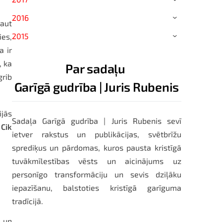
2016
›
kaut
2015
ies,
›
a ir
, ka
Par sadaļu
grib
Garīgā gudrība | Juris Rubenis
ijās
Sadaļa Garīgā gudrība | Juris Rubenis sevī
.
Cik
ietver rakstus un publikācijas, svētbrīžu
sprediķus un pārdomas, kuros pausta kristīgā
tuvākmīlestības vēsts un aicinājums uz
personīgo transformāciju un sevis dziļāku
iepazīšanu, balstoties kristīgā garīguma
tradīcijā.
ā un