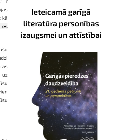
" ir
ajās
Ieteicamā garīgā
t kā
literatūra personības
 es
izaugsmei un attīstībai
pašu
udzi
ūras
s uz
mūsu
vien
mūsu