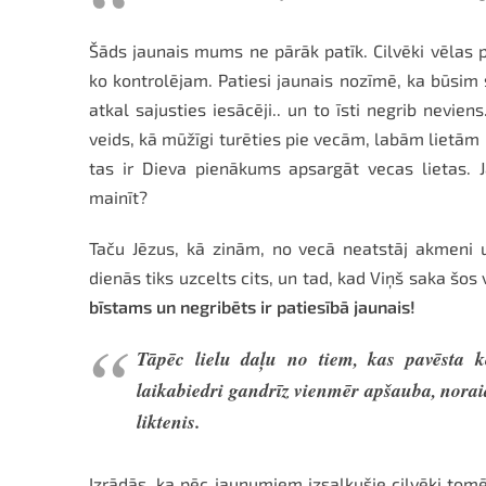
Šāds jaunais mums ne pārāk patīk. Cilvēki vēlas 
ko kontrolējam. Patiesi jaunais nozīmē, ka būsim s
atkal sajusties iesācēji.. un to īsti negrib neviens
veids, kā mūžīgi turēties pie vecām, labām lietām 
tas ir Dieva pienākums apsargāt vecas lietas. Jā
mainīt?
Taču Jēzus, kā zinām, no vecā neatstāj akmeni u
dienās tiks uzcelts cits, un tad, kad Viņš saka šos
bīstams un negribēts ir patiesībā jaunais!
Tāpēc lielu daļu no tiem, kas pavēsta 
laikabiedri gandrīz vienmēr apšauba, noraid
liktenis.
Izrādās, ka pēc jaunumiem izsalkušie cilvēki tomē