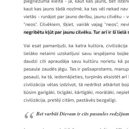
piegriezuma kleita - jā, kaut kas jauns, bet īsten
kaut kas jauns tādā nozīmē, ka tas vēl nekad nav bi
vietās - runājot par jauno derību, jaunu cilvēku - 
"neos". Cilvēkiem, šķiet, vairāk vajag "neos", nev
negribētu kļūt par jaunu cilvēku. Tur arī ir šī lielā 
Vai esat pamanījuši, ka katra kultūra, civilizāci
lielāko nelaimi uzskatījusi savu iespējamo bojāeju
daudzi citi apraudāja savu kultūru norietu kā pas
pasaule zaudēs jēgu. Tas ir pašsaprotams, manuprā
pasauli, ka tā, iedomājieties, turpinās eksistēt ar
civilizācija vēlas izdzīvot, tā nedrīkst atkārtot b
būsim garīgāki, ticīgāki, kārtīgāki, morālāki, nep
civilizācija, pretēji citām, pastāvēs bezgalīgi.
Bet varbūt Dievam ir cits pasaules redzēju