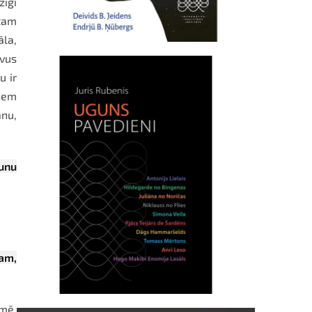
zīgi
 tam
āla,
avus
u ir
eņem
nu,
aunu
tam,
smē,