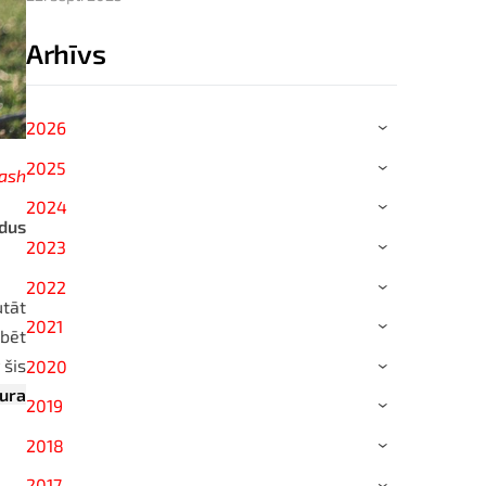
Arhīvs
2026
›
2025
›
ash
2024
›
dus
2023
›
2022
›
utāt
2021
›
ibēt
 šis
2020
›
kura
2019
›
2018
›
2017
›