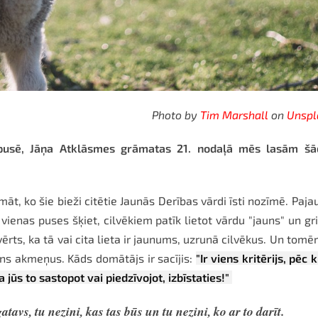
Photo by
Tim Marshall
on
Unspl
spusē, Jāņa Atklāsmes grāmatas 21. nodaļā mēs lasām šā
t, ko šie bieži citētie Jaunās Derības vārdi īsti nozīmē. Paja
ienas puses šķiet, cilvēkiem patīk lietot vārdu "jauns" un gr
ērts, ka tā vai cita lieta ir jaunums, uzrunā cilvēkus. Un tomēr
ns akmeņus. Kāds domātājs ir sacījis:
"Ir viens kritērijs, pēc 
a jūs to sastopot vai piedzīvojot, izbīstaties!"
atavs, tu nezini, kas tas būs un tu nezini, ko ar to darīt.