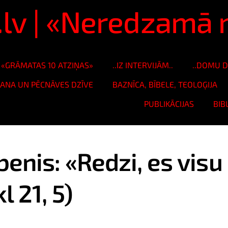
s.lv | «Neredzam
«GRĀMATAS 10 ATZIŅAS»
..IZ INTERVIJĀM..
..DOMU D
ŠANA UN PĒCNĀVES DZĪVE
BAZNĪCA, BĪBELE, TEOLOĢIJA
PUBLIKĀCIJAS
BIB
benis: «Redzi, es visu
l 21, 5)