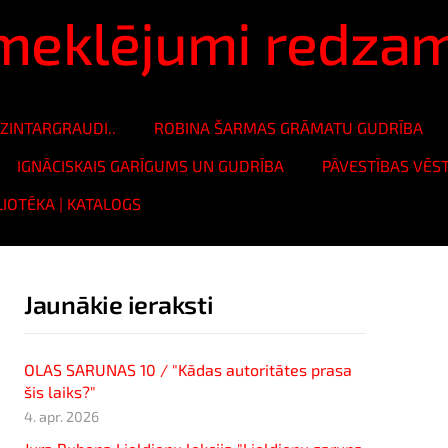
ā meklējumi redza
ZINTARGRAUDI..
ROBINA ŠARMAS GRĀMATU GUDRĪBA
IGNĀCISKAIS GARĪGUMS UN GUDRĪBA
PĀVESTĪBAS VĒS
LIOTĒKA | KATALOGS
Jaunākie ieraksti
OLAS SARUNAS 10 / "Kādas autoritātes prasa
šis laiks?"
4. apr. 2026