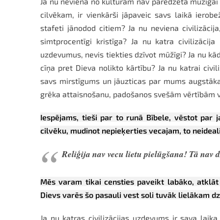
Ja nu neviena no kultūrām nav paredzēta mūžīgai val
cilvēkam, ir vienkārši jāpaveic savs laikā iero
stafeti jānodod citiem? Ja nu neviena civilizāci
simtprocentīgi kristīga? Ja nu katra civilizācij
uzdevumus, nevis tiekties dzīvot mūžīgi? Ja nu kāda
cīņa pret Dieva nolikto kārtību? Ja nu katrai civil
savs mirstīgums un jāuzticas par mums augstāk
grēka attaisnošanu, padošanos svešām vērtībām va
Iespējams, tieši par to runā Bībele, vēstot par 
cilvēku, mudinot nepieķerties vecajam, to neideali
Reliģija nav vecu lietu pielūgšana! Tā nav 
Mēs varam tikai censties paveikt labāko, atklāt
Dievs varēs šo pasauli vest soli tuvāk lielākam
Ja nu katras civilizācijas uzdevums ir sava laik