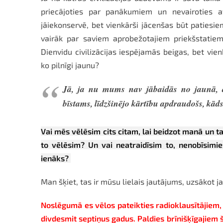
priecājoties par panākumiem un nevairoties
jāiekonservē, bet vienkārši jācenšas būt patiesi
vairāk par saviem aprobežotajiem priekšstati
Dienvidu civilizācijas iespējamās beigas, bet vie
ko pilnīgi jaunu?
Jā, ja nu mums nav jābaidās no jaunā, ar
bīstams, līdzšinējo kārtību apdraudošs, kād
Vai mēs vēlēsim cits citam, lai beidzot manā un 
to vēlēsim? Un vai neatraidīsim to, nenobīsimie
ienāks?
Man šķiet, tas ir mūsu lielais jautājums, uzsākot 
Noslēgumā es vēlos pateikties radioklausītājiem, a
divdesmit septiņus gadus. Paldies brīnišķīgajiem šī