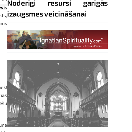
Noderīgi resursi garīgās
evis
izaugsmes veicināšanai
kts,
ums
iek!
unās
iešu
auna