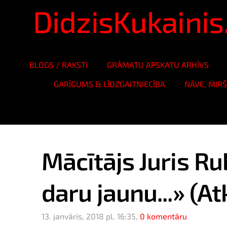
DidzisKukaini
BLOGS / RAKSTI
GRĀMATU APSKATU ARHĪVS
GARĪGUMS & LĪDZGAITNIECĪBA
NĀVE, MIR
Mācītājs Juris Ru
daru jaunu...» (Atk
13. janvāris, 2018 pl. 16:35,
0 komentāru