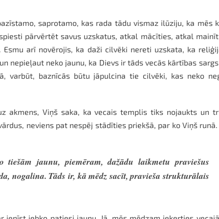
pazīstamo, saprotamo, kas rada tādu vismaz ilūziju, ka mēs 
piesti pārvērtēt savus uzskatus, atkal mācīties, atkal mainīt
. Esmu arī novērojis, ka daži cilvēki nereti uzskata, ka reliģij
un nepieļaut neko jaunu, ka Dievs ir tāds vecās kārtības sargs
, varbūt, baznīcās būtu jāpulcina tie cilvēki, kas neko ne
z akmens, Viņš saka, ka vecais templis tiks nojaukts un tr
 vārdus, neviens pat nespēj stādīties priekšā, par ko Viņš runā
ko tiešām jaunu, piemēram, dažādu laikmetu praviešus
a, nogalina. Tāds ir, kā mēdz sacīt, pravieša strukturālais
r ienīst jebko patiesi jaunu. Jā, mēs mēdzam ieķerties vecaj