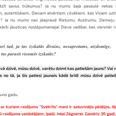
 atzīt savus trūkumus? Ja nu mums šajā pasaulē nekas 
em, autentiskiem, Dievam atvērtiem cilvēkiem, kas Viņam uzt
em? Ja nu mums nav jāapraud Rietumu, Austrumu, Ziemeļu 
nkārši jāuzticas noslēpumainajai Dieva vadībai, kas vienmēr 
ī tad, ja tas izskatās dīvains, nesaprotams, aizdomīgs,
s tas parasti vienmēr izskatās?
tavā dzīvē, mūsu dzīvē, varētu dzimt kas patiešām jauns? Vai
s no tā, ja šis patiesi jaunais kādā brīdī mūsu dzīvē pati
jauno gadu.
r kuriem raidījums "Svētrīts" mani ir satuvinājis pēdējos, šķ
 raidījuma veidotājiem, īpaši, Intai Zēgnerei. Gandrīz 30 gadi,