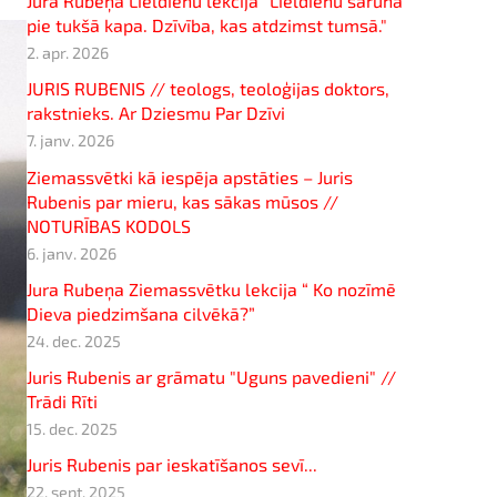
Jura Rubeņa Lieldienu lekcija "Lieldienu saruna
pie tukšā kapa. Dzīvība, kas atdzimst tumsā."
2. apr. 2026
JURIS RUBENIS // teologs, teoloģijas doktors,
rakstnieks. Ar Dziesmu Par Dzīvi
7. janv. 2026
Ziemassvētki kā iespēja apstāties – Juris
Rubenis par mieru, kas sākas mūsos //
NOTURĪBAS KODOLS
6. janv. 2026
Jura Rubeņa Ziemassvētku lekcija “ Ko nozīmē
Dieva piedzimšana cilvēkā?”
24. dec. 2025
Juris Rubenis ar grāmatu "Uguns pavedieni" //
Trādi Rīti
15. dec. 2025
Juris Rubenis par ieskatīšanos sevī...
22. sept. 2025