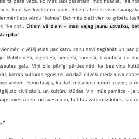
ībā tā paša vecā, ko mēs labi pazīstam, modifikācija. "Kainos
jis, kaut kas kvalitatīvi jauns. Bībeles teksts visās svarīgāk
vienmēr lieto vārdu "kainos". Bet mēs bieži vien to gribētu lasī
is "kainos".
Citiem vārdiem - man vajag jaunu uzvalku, bet
starpība!
ja vienmēr ir vēlējusies par katru cenu sevi saglabāt un par 
. Babilonieši, ēģiptieši, persieši, romieši, bizantieši un da
aules galu. Viņi bija pilnīgi pārliecināti, ka bez viņu kult
t, katras kultūras egoisms, arī daži cilvēki mēdz apvainotie
ī bez viņiem. Esmu lasījis, ka daži mūsdienu autori uzsver, ja 
ojāgājušo civilizāciju un kultūru kļūdas. Viņi mūs pamāca - ja 
iekāpsimies citiem un svešajiem, tad tas varētu izdoties, tad 
ms?