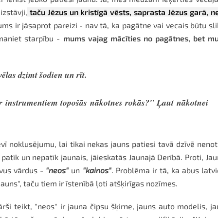
zstāvji,
taču Jēzus un kristīgā vēsts, saprasta Jēzus garā, n
ms ir jāsaprot pareizi - nav tā, ka pagātne vai vecais būtu sli
maniet starpību -
mums vajag mācīties no pagātnes, bet m
ēlas dzimt šodien un rīt.
ar instrumentiem topošās nākotnes rokās?" Ļaut nākotnei
vī noklusējumu, lai tikai nekas jauns patiesi tavā dzīvē nenot
patīk un nepatīk jaunais, jāieskatās Jaunajā Derībā. Proti, Ja
ivus vārdus -
"neos"
un
"kainos"
. Problēma ir tā, ka abus latv
jauns", taču tiem ir īstenībā ļoti atšķirīgas nozīmes.
ārši teikt, "neos" ir jauna čipsu šķirne, jauns auto modelis, j