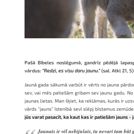
Pašā Bībeles noslēgumā, gandrīz pēdējā lapa
vārdus:
"Redzi, es visu daru jaunu.
"
(sal. Atkl 21, 5)
Jaunā gada sākumā varbūt ir vērts no jauna pārdomā
sev, vai mēs patiešām gribam sev jaunu gadu. No v
jaunas lietas. Man šķiet, ka reklāmas, kurās ir uzsv
vārds "jauns" īstenībā sevī slēpj bīstamus zemūde
jūs varat pasacīt, ka kaut kas ir patiešām jauns - j
Jaunais ir vēl nebijušais, tu nevari tam būt g