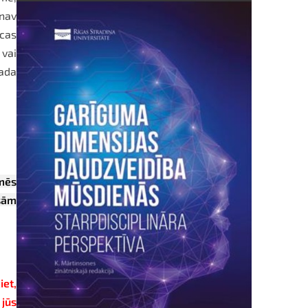
nav
icas
vai
rada
 mēs
ešām
iet,
 jūs