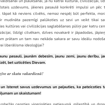
dīšanai un plaukšanai, ja nu katrai kultūrai, civilizācijai, līd
bežotais uzdevums, jāienes pasaulē konkrēti impulsi un pēc
ja, tāpat kā neviens cilvēks, nemaz nespēj būt perfekta, mor
a ir mudināta pazemīgi palūkoties uz sevi un veikt tikai s
s kultūras vai civilizācijas saglabāšanas pūliņi par katru cen
izācijai, līdzīgi cilvēkam, dzīves novakarē ir jāpadodas, jāpi
am prātam un tam nav nekāda sakara ar savu ideālu nodoša
i liberālisma ideoloģijai?
jaunu pasauli, jaunām debesīm, jaunu zemi, jaunu derību, j
zēt, bet uzticēties Dievam.
dzīve ar skatu vakardienā!
 un īstenot savus uzdevumus un paļauties, ka pateicoties 
 dziļumam un skaistumam!
a robežās censties vingrināties patiesumā, mīlestībā un dro