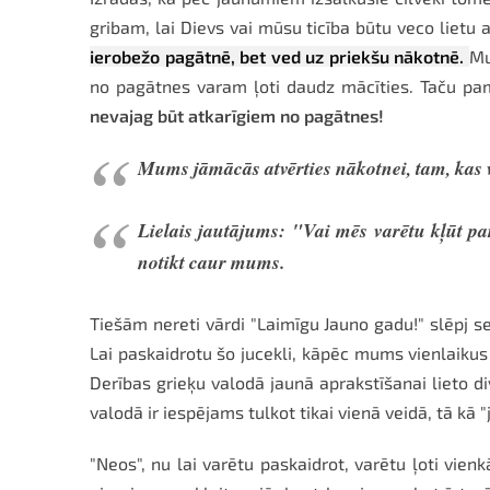
gribam, lai Dievs vai mūsu ticība būtu veco lietu ai
ierobežo pagātnē, bet ved uz priekšu nākotnē.
Mu
no pagātnes varam ļoti daudz mācīties. Taču pa
nevajag būt atkarīgiem no pagātnes!
Mums jāmācās atvērties nākotnei, tam, kas v
Lielais jautājums: "Vai mēs varētu kļūt p
notikt caur mums.
Tiešām nereti vārdi "Laimīgu Jauno gadu!" slēpj se
Lai paskaidrotu šo jucekli, kāpēc mums vienlaikus 
Derības grieķu valodā jaunā aprakstīšanai lieto d
valodā ir iespējams tulkot tikai vienā veidā, tā kā "
"Neos", nu lai varētu paskaidrot, varētu ļoti vienk