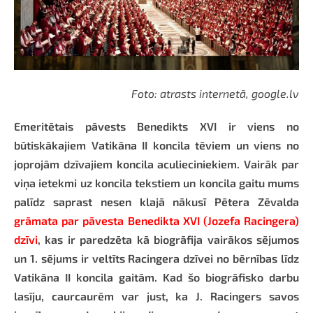
Foto: atrasts internetā, google.lv
Emeritētais pāvests Benedikts XVI ir viens no
būtiskākajiem Vatikāna II koncila tēviem un viens no
joprojām dzīvajiem koncila aculieciniekiem. Vairāk par
viņa ietekmi uz koncila tekstiem un koncila gaitu mums
palīdz saprast nesen klajā nākusī Pētera Zēvalda
grāmata par pāvesta Benedikta XVI (Jozefa Racingera)
dzīvi
, kas ir paredzēta kā biogrāfija vairākos sējumos
un 1. sējums ir veltīts Racingera dzīvei no bērnības līdz
Vatikāna II koncila gaitām. Kad šo biogrāfisko darbu
lasīju, caurcaurēm var just, ka J. Racingers savos