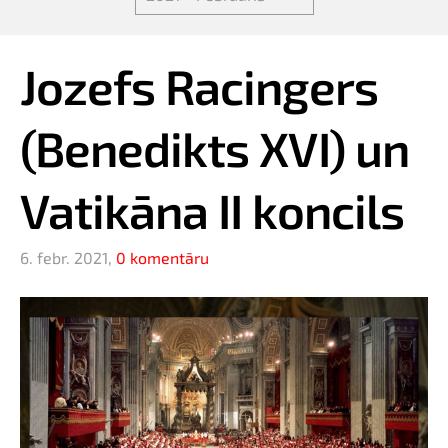
Jozefs Racingers
(Benedikts XVI) un
Vatikāna II koncils
6. febr. 2021,
0 komentāru