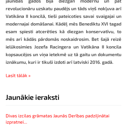
jaunības gados bija diezgan modernu un pat
revolucionāru uzskatu paudējs un tāds viņš nokļuva arī
Vatikāna II koncilā, tieši pateicoties savai svaigajai un
modernajai domāšanai. Kādēļ mēs Benediktu XVI tagad
esam spiesti atcerēties kā diezgan konservatīvu, to
mēs arī kādās pārdomās noskaidrosim. Bet šajā reizē
ielūkosimies Jozefa Racingera un Vatikāna II koncila
kopsaucējos un viņa ietekmē uz tā gaitu un dokumentu
iznākumu, kuri ir tikuši izdoti arī latviski 2016. gadā.
Lasīt tālāk »
Jaunākie ieraksti
Divas izcilas grāmatas Jaunās Derības padziļinātai
izpratnei...