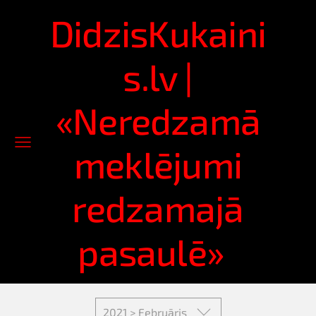
DidzisKukaini
s.lv |
«Neredzamā
meklējumi
redzamajā
pasaulē»
2021 > Februāris