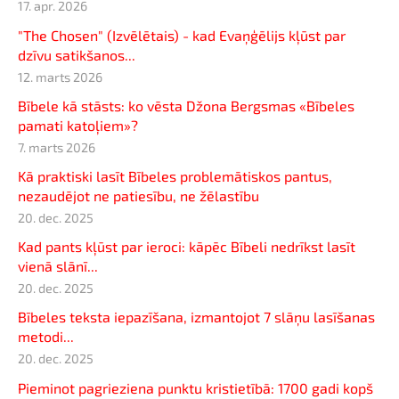
17. apr. 2026
"The Chosen" (Izvēlētais) - kad Evaņģēlijs kļūst par
dzīvu satikšanos...
12. marts 2026
Bībele kā stāsts: ko vēsta Džona Bergsmas «Bībeles
pamati katoļiem»?
7. marts 2026
Kā praktiski lasīt Bībeles problemātiskos pantus,
nezaudējot ne patiesību, ne žēlastību
20. dec. 2025
Kad pants kļūst par ieroci: kāpēc Bībeli nedrīkst lasīt
vienā slānī...
20. dec. 2025
Bībeles teksta iepazīšana, izmantojot 7 slāņu lasīšanas
metodi...
20. dec. 2025
Pieminot pagrieziena punktu kristietībā: 1700 gadi kopš