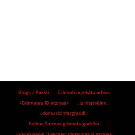
Blogs / Raksti
Grāmatu apskatu arhīvs
«Grāmatas 10 atziņas»
..iz intervijām..
..domu dzintargraudi..
Robina Šarmas grāmatu gudrība
Juris Rubenis | Lekcijas, pārdomas & atziņas