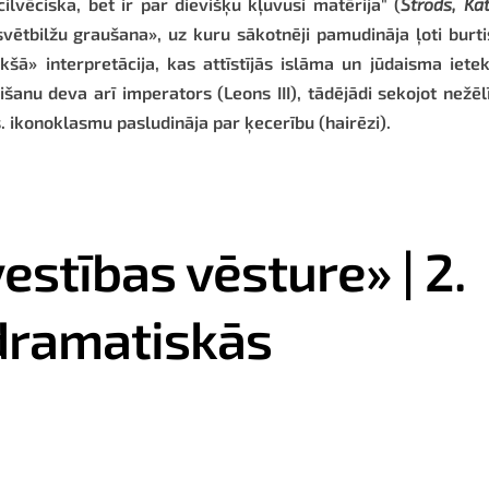
lvēciska, bet ir par dievišķu kļuvusi matērija" (
Strods, Ka
vētbilžu graušana», uz kuru sākotnēji pamudināja ļoti burt
šā» interpretācija, kas attīstījās islāma un jūdaisma iet
išanu deva arī imperators (Leons III), tādējādi sekojot nežēl
gs. ikonoklasmu pasludināja par ķecerību (hairēzi).
estības vēsture» | 2.
dramatiskās