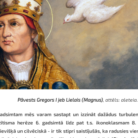
Pāvests Gregors I jeb Lielais (Magnus)
, attēls: aleteia
. gadsimtam mēs varam sastapt un izzināt dažādus turbulen
zītisma herēze 6. gadsimtā līdz pat t.s. ikonoklasmam 8. 
višķā un cilvēciskā - ir tik stipri saistījušās, ka radusies vie