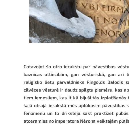
Gatavojot šo otro ierakstu par pāvestības vēstur
baznīcas attiecībām, gan vēsturiskā, gan arī tīr
reliģisko lietu pārvaldnieks Ringolds Balodis
cilvēces vēsturē ir daudz spilgtu piemēru, kas apl
tiem iemesliem, kas it kā bijuši tās izplatīšanās t
šajā otrajā ierakstā mēs aplūkosim pāvestības v
fenomenu un to drīkstēja sākt praktizēt publis
atceramies no imperatora Nērona veiktajām plaš