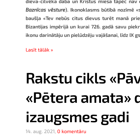
dieva-cilvēka daba un Kristus miesa tāpēc nav ci
Baznīcas vēsture
). Ikonoklasms būtībā nozīmē «s
baušļa «Tev nebūs citus dievus turēt manā priek
Bizantijas impērijā un kurai 726. gadā savu piekr
ikonu darinātāju un pielūdzēju vajāšanai, līdz IX 
Lasīt tālāk »
Rakstu cikls «Pāv
«Pētera amata» 
izaugsmes gadi
14. aug. 2021,
0 komentāru