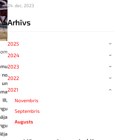
24. dec. 2023
Arhīvs
2025
›
.com
2024
›
mumu
2023
›
u no
2022
›
a un
2021
sma
›
II,
Novembris
ingu
Septembris
nāja
Augusts
ingu
dēja