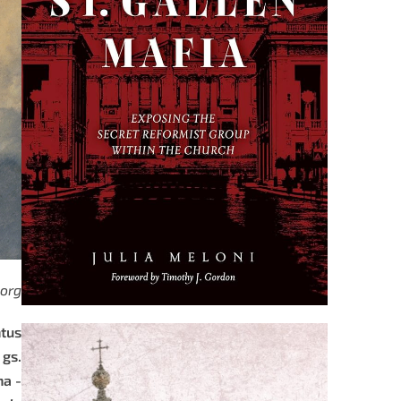
.org
tus
gs.
na -