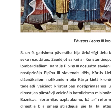
Pāvests Leons III kr
8. un 9. gadsimta pāvestība bija ārkārtīgi liel
seku rezultātos. Zaudējot saikni ar Konstantinopo
lombardiešiem. Karalis Pipīns III noslēdza savienī
nostiprināja Pipīna III slavenais dēls, Kārlis Lie
diženākajiem notikumiem bija Kārļa Lielā kron
tādējādi veicinot kristietības nostiprināšanos 
dinastijas pārstāvji veicināja katolicisma mision
Baznīcas hierarhijas uzplaukumu, kā arī reform
dinastija bija smagi strādājuši pie tā, lai att