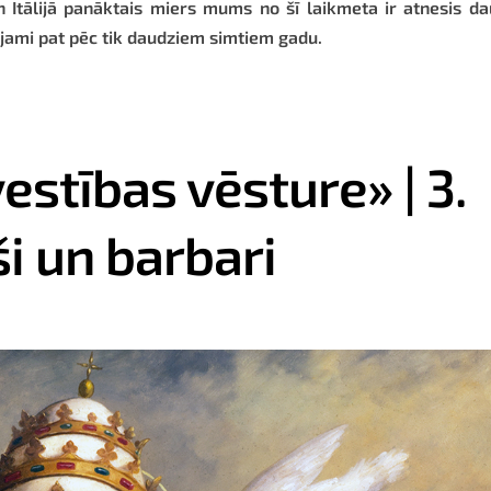
n Itālijā panāktais miers mums no šī laikmeta ir atnesis d
ējami pat pēc tik daudziem simtiem gadu.
estības vēsture» | 3.
ši un barbari