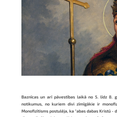
Baznīcas un arī pāvestības laikā no 5. līdz 8
notikumus, no kuriem divi zīmīgākie ir monofi
Monofizītisms postulēja, ka "abas dabas Kristū - die