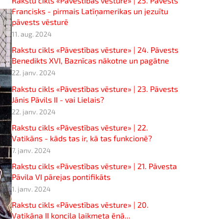
Rakstu cikls «Pāvestības vēsture» | 25. Pāvests
Francisks - pirmais Latīņamerikas un jezuītu
pāvests vēsturē
11. aug. 2024
Rakstu cikls «Pāvestības vēsture» | 24. Pāvests
Benedikts XVI, Baznīcas nākotne un pagātne
22. janv. 2024
Rakstu cikls «Pāvestības vēsture» | 23. Pāvests
Jānis Pāvils II - vai Lielais?
22. janv. 2024
Rakstu cikls «Pāvestības vēsture» | 22.
Vatikāns - kāds tas ir, kā tas funkcionē?
7. janv. 2024
Rakstu cikls «Pāvestības vēsture» | 21. Pāvesta
Pāvila VI pārejas pontifikāts
1. janv. 2024
Rakstu cikls «Pāvestības vēsture» | 20.
Vatikāna II koncila laikmeta ēnā...