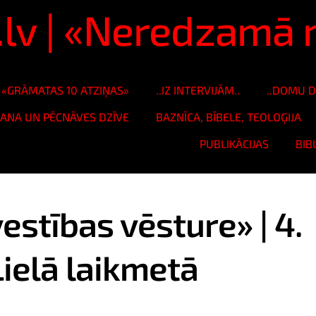
s.lv | «Neredzam
«GRĀMATAS 10 ATZIŅAS»
..IZ INTERVIJĀM..
..DOMU D
ŠANA UN PĒCNĀVES DZĪVE
BAZNĪCA, BĪBELE, TEOLOĢIJA
PUBLIKĀCIJAS
BIB
estības vēsture» | 4.
Lielā laikmetā