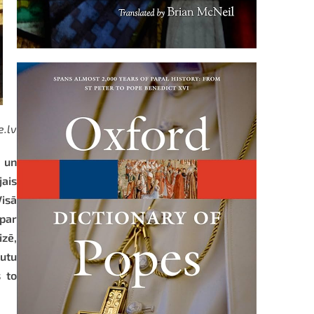
e.lv
s un
jais
isā
 par
izē,
autu
s to