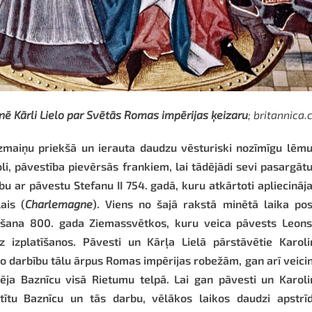
onē Kārli Lielo par Svētās Romas impērijas ķeizaru
; britannica
u izmaiņu priekšā un ierauta daudzu vēsturiski nozīmīgu lē
li, pāvestība pievērsās frankiem, lai tādējādi sevi pasargāt
bu ar pāvestu Stefanu II 754. gadā, kuru atkārtoti apliecināj
lais (
Charlemagne
). Viens no šajā rakstā minētā laika po
ēšana 800. gada Ziemassvētkos, kuru veica pāvests Leons I
uz izplatīšanos. Pāvesti un Kārļa Lielā pārstāvētie Karol
āro darbību tālu ārpus Romas impērijas robežām, gan arī veici
ēja Baznīcu visā Rietumu telpā. Lai gan pāvesti un Karol
īstītu Baznīcu un tās darbu, vēlākos laikos daudzi apstrī