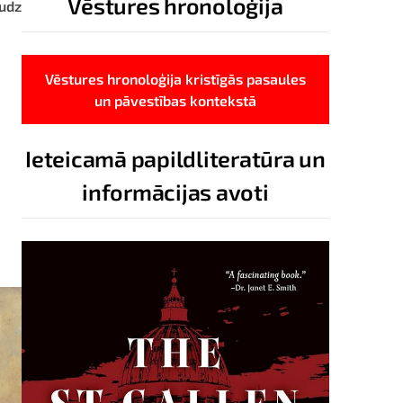
Vēstures hronoloģija
audz
Vēstures hronoloģija kristīgās pasaules
un pāvestības kontekstā
Ieteicamā papildliteratūra un
informācijas avoti