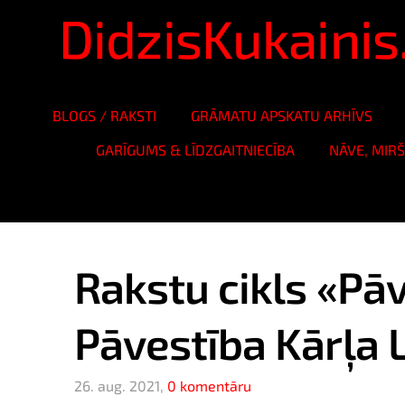
DidzisKukaini
BLOGS / RAKSTI
GRĀMATU APSKATU ARHĪVS
GARĪGUMS & LĪDZGAITNIECĪBA
NĀVE, MIR
Rakstu cikls «Pāv
Pāvestība Kārļa 
26. aug. 2021,
0 komentāru