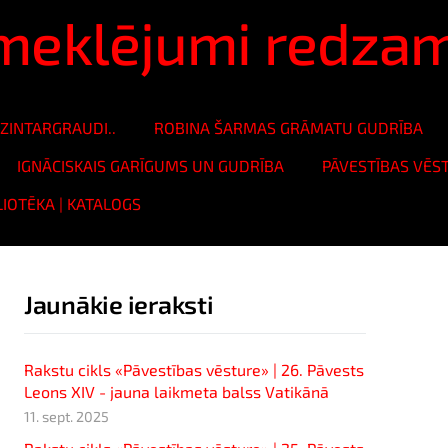
ā meklējumi redza
ZINTARGRAUDI..
ROBINA ŠARMAS GRĀMATU GUDRĪBA
IGNĀCISKAIS GARĪGUMS UN GUDRĪBA
PĀVESTĪBAS VĒS
LIOTĒKA | KATALOGS
Jaunākie ieraksti
Rakstu cikls «Pāvestības vēsture» | 26. Pāvests
Leons XIV - jauna laikmeta balss Vatikānā
11. sept. 2025