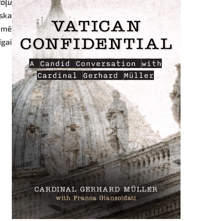
toļu
iska
ekmē
īgai