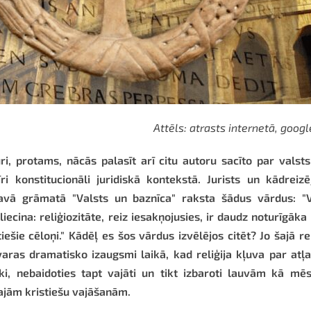
Attēls: atrasts internetā, googl
i, protams, nācās palasīt arī citu autoru sacīto par valst
i konstitucionāli juridiskā kontekstā. Jurists un kādreizē
 savā grāmatā "Valsts un baznīca" raksta šādus vārdus: "V
iecina: reliģiozitāte, reiz iesakņojusies, ir daudz noturīgāka
iešie cēloņi." Kādēļ es šos vārdus izvēlējos citēt? Jo šajā re
aras dramatisko izaugsmi laikā, kad reliģija kļuva par atļ
ki, nebaidoties tapt vajāti un tikt izbaroti lauvām kā mē
ajām kristiešu vajāšanām.