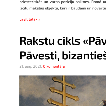
priesteriskās un varas pozīciju saiknes. Romā u
izcilu mākslas objektu, kuri ir baudāmi un novērt
Lasīt tālāk »
Rakstu cikls «Pāv
Pāvesti, bizantie
21. aug. 2021,
0 komentāru